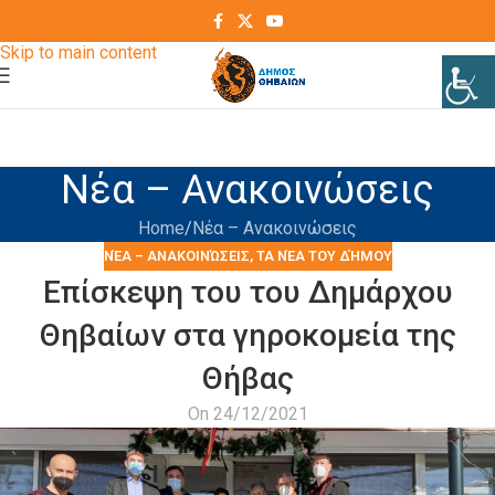
Skip to navigation
Skip to main content
Νέα – Ανακοινώσεις
Home
Νέα – Ανακοινώσεις
ΝΈΑ – ΑΝΑΚΟΙΝΏΣΕΙΣ
,
ΤΑ ΝΈΑ ΤΟΥ ΔΉΜΟΥ
Επίσκεψη του του Δημάρχου
Θηβαίων στα γηροκομεία της
Θήβας
On 24/12/2021