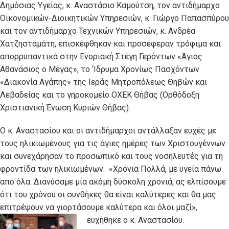
Δημόσιας Υγείας, κ. Αναστάσιο Καμούτση, τον αντιδήμαρχο
Οικονομικών-Διοικητικών Υπηρεσιών, κ. Γιώργο Παπασπύρου
και τον αντιδήμαρχο Τεχνικών Υπηρεσιών, κ. Ανδρέα
Χατζησταμάτη, επισκέφθηκαν και προσέφεραν τρόφιμα και
απορρυπαντικά στην Ενοριακή Στέγη Γερόντων «Άγιος
Αθανάσιος ο Μέγας», το ‘Ιδρυμα Χρονίως Πασχόντων
«Διακονία Αγάπης» της Ιεράς Μητροπόλεως Θηβών και
Λεβαδείας και το γηροκομείο ΟΧΕΚ Θήβας (Ορθόδοξη
Χριστιανική Ένωση Κυριών Θήβας).
Ο κ. Αναστασίου και οι αντιδήμαρχοι αντάλλαξαν ευχές με
τους ηλικιωμένους για τις άγιες ημέρες των Χριστουγέννων
και συνεχάρησαν το προσωπικό και τους νοσηλευτές για τη
φροντίδα των ηλικιωμένων. «Χρόνια Πολλά, με υγεία πάνω
από όλα. Διανύσαμε μία ακόμη δύσκολη χρονιά, ας ελπίσουμε
ότι του χρόνου οι συνθήκες θα είναι καλύτερες και θα μας
επιτρέψουν να γιορτάσουμε καλύτερα και όλοι μαζί»,
ευχήθηκε ο κ. Αναστασίου.