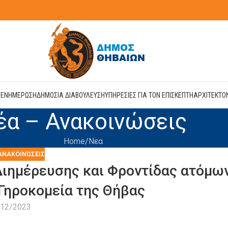
Η
ΕΝΗΜΕΡΩΣΗ
ΔΗΜΟΣΙΑ ΔΙΑΒΟΥΛΕΥΣΗ
ΥΠΗΡΕΣΙΕΣ ΓΙΑ ΤΟΝ ΕΠΙΣΚΕΠΤΗ
ΑΡΧΙΤΕΚΤΟ
έα – Ανακοινώσεις
Home
Νεα
ΑΝΑΚΟΙΝΏΣΕΙΣ
ιημέρευσης και Φροντίδας ατόμω
 Γηροκομεία της Θήβας
/12/2023