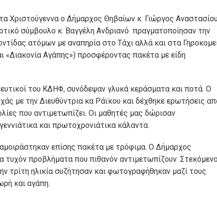
 τα Χριστούγεννα ο Δήμαρχος Θηβαίων κ. Γιώργος Αναστασίο
μοτικό σύμβουλο κ. Βαγγέλη Ανδριανό πραγματοποίησαν την
ντίδας ατόμων με αναπηρία στο Τάχι αλλά και στα Γηροκομε
αι «Διακονία Αγάπης») προσφέροντας πακέτα με είδη
δευτικοί του ΚΔΗΦ, συνόδεψαν γλυκά κεράσματα και ποτά. Ο
άς με την Διευθύντρια κα Ράϊκου και δέχθηκε ερωτήσεις απ
ολίες που αντιμετωπίζει. Οι μαθητές μας δώρισαν
υγεννιάτικα και πρωτοχρονιάτικα κάλαντα.
 διαμοιράστηκαν επίσης πακέτα με τρόφιμα. Ο Δήμαρχος
ια τυχόν προβλήματα που πιθανόν αντιμετωπίζουν. Στεκόμενο
ην τρίτη ηλικία συζήτησαν και φωτογραφήθηκαν μαζί τους
ρή και αγάπη.