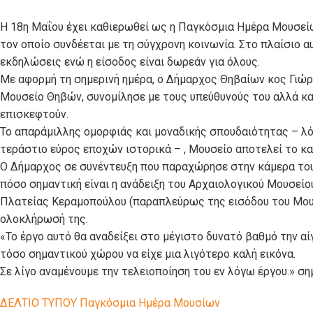
Η 18η Μαΐου έχει καθιερωθεί ως η Παγκόσμια Ημέρα Μουσείω
τον οποίο συνδέεται με τη σύγχρονη κοινωνία. Στο πλαίσιο α
εκδηλώσεις ενώ η είσοδος είναι δωρεάν για όλους.
Με αφορμή τη σημερινή ημέρα, ο Δήμαρχος Θηβαίων κος Γιώ
Μουσείο Θηβών, συνομίλησε με τους υπεύθυνούς του αλλά κα
επισκεφτούν.
Το απαράμιλλης ομορφιάς και μοναδικής σπουδαιότητας – λ
τεράστιο εύρος εποχών ιστορικά – , Μουσείο αποτελεί το 
Ο Δήμαρχος σε συνέντευξη που παραχώρησε στην κάμερα του
πόσο σημαντική είναι η ανάδειξη του Αρχαιολογικού Μουσεί
Πλατείας Κεραμοπούλου (παραπλεύρως της εισόδου του Μουσε
ολοκλήρωσή της.
«Το έργο αυτό θα αναδείξει στο μέγιστο δυνατό βαθμό την α
τόσο σημαντικού χώρου να είχε μια λιγότερο καλή εικόνα.
Σε λίγο αναμένουμε την τελειοποίηση του εν λόγω έργου.» σ
ΔΕΛΤΙΟ ΤΥΠΟΥ Παγκόσμια Ημέρα Μουσίων