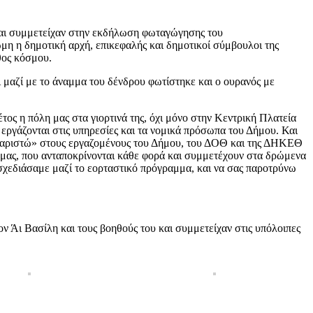
 και συμμετείχαν στην εκδήλωση φωταγώγησης του
η η δημοτική αρχή, επικεφαλής και δημοτικοί σύμβουλοι της
θος κόσμου.
 μαζί με το άναμμα του δένδρου φωτίστηκε και ο ουρανός με
τος η πόλη μας στα γιορτινά της, όχι μόνο στην Κεντρική Πλατεία
ργάζονται στις υπηρεσίες και τα νομικά πρόσωπα του Δήμου. Και
ευχαριστώ» στους εργαζομένους του Δήμου, του ΔΟΘ και της ΔΗΚΕΘ
 μας, που ανταποκρίνονται κάθε φορά και συμμετέχουν στα δρώμενα
σχεδιάσαμε μαζί το εορταστικό πρόγραμμα, και να σας παροτρύνω
 Άι Βασίλη και τους βοηθούς του και συμμετείχαν στις υπόλοιπες