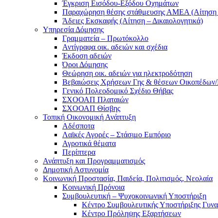
Έγκριση Εισόδου-Εξόδου Οχημάτων
Παραχώρηση θέσης στάθμευσης ΑΜΕΑ (Αίτηση –
Άδειες Εκσκαφής (Αίτηση – Δικαιολογητικά)
Υπηρεσία Δόμησης
Γραμματεία – Πρωτόκολλο
Αντίγραφα οικ. αδειών και σχέδια
Έκδοση αδειών
Όροι Δόμησης
Θεώρηση οικ. αδειών για ηλεκτροδότηση
Βεβαιώσεις Χρήσεων Γης & θέσεων Οικοπέδων
Γενικό Πολεοδομικό Σχέδιο Θήβας
ΣΧΟΟΑΠ Πλαταιών
ΣΧΟΟΑΠ Θίσβης
Τοπική Οικονομική Ανάπτυξη
Αδέσποτα
Λαϊκές Αγορές – Στάσιμο Εμπόριο
Αγροτικά θέματα
Περίπτερα
Ανάπτυξη και Προγραμματισμός
Δημοτική Αστυνομία
Κοινωνική Προστασία, Παιδεία, Πολιτισμός, Νεολαία
Κοινωνική Πρόνοια
Συμβουλευτική – Ψυχοκοινωνική Υποστήριξη
Κέντρο Συμβουλευτικής Υποστήριξης Γυν
Κέντρο Πρόληψης Εξαρτήσεων