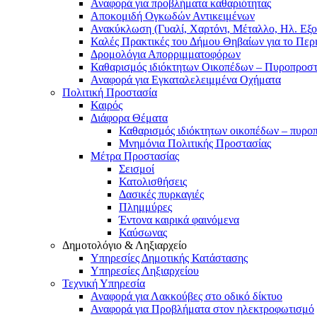
Αναφορά για προβλήματα καθαριότητας
Αποκομιδή Ογκωδών Αντικειμένων
Ανακύκλωση (Γυαλί, Χαρτόνι, Μέταλλο, Ηλ. Εξο
Καλές Πρακτικές του Δήμου Θηβαίων για το Περ
Δρομολόγια Απορριμματοφόρων
Καθαρισμός ιδιόκτητων Οικοπέδων – Πυροπροσ
Αναφορά για Εγκαταλελειμμένα Οχήματα
Πολιτική Προστασία
Καιρός
Διάφορα Θέματα
Καθαρισμός ιδιόκτητων οικοπέδων – πυρο
Μνημόνια Πολιτικής Προστασίας
Μέτρα Προστασίας
Σεισμοί
Κατολισθήσεις
Δασικές πυρκαγιές
Πλημμύρες
Έντονα καιρικά φαινόμενα
Καύσωνας
Δημοτολόγιο & Ληξιαρχείο
Υπηρεσίες Δημοτικής Κατάστασης
Υπηρεσίες Ληξιαρχείου
Τεχνική Υπηρεσία
Αναφορά για Λακκούβες στο οδικό δίκτυο
Αναφορά για Προβλήματα στον ηλεκτροφωτισμό