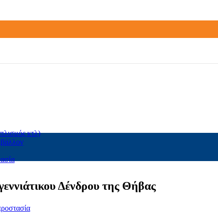
πλισμός κτλ)
ιβάλλον
τασία
εννιάτικου Δένδρου της Θήβας
προστασία