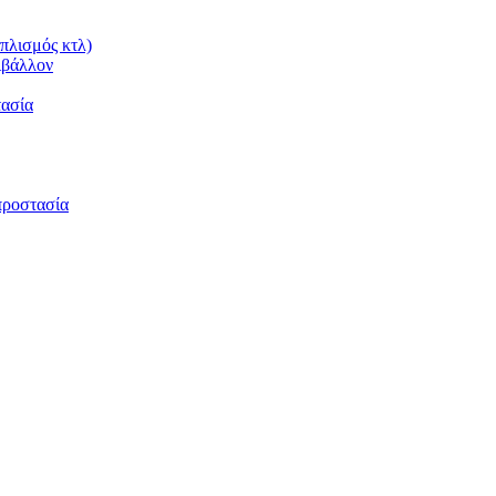
πλισμός κτλ)
ιβάλλον
τασία
προστασία