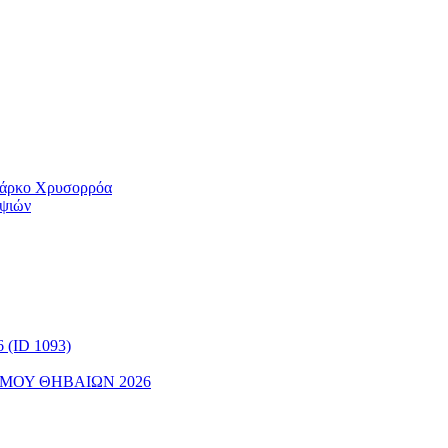
 Πάρκο Χρυσορρόα
ηψιών
(ID 1093)
ΜΟΥ ΘΗΒΑΙΩΝ 2026