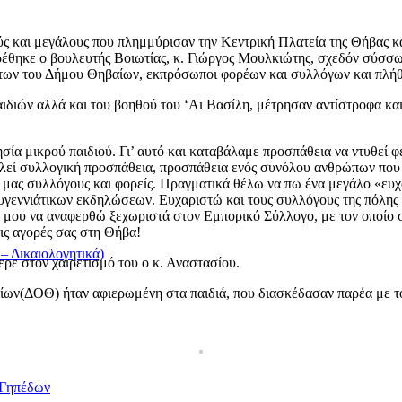
ούς και μεγάλους που πλημμύρισαν την Κεντρική Πλατεία της Θήβας
έθηκε ο βουλευτής Βοιωτίας, κ. Γιώργος Μουλκιώτης, σχεδόν σύσσωμ
τήτων του Δήμου Θηβαίων, εκπρόσωποι φορέων και συλλόγων και πλή
ιδιών αλλά και του βοηθού του ‘Αι Βασίλη, μέτρησαν αντίστροφα και
ία μικρού παιδιού. Γι’ αυτό και καταβάλαμε προσπάθεια να ντυθεί φέ
ελεί συλλογική προσπάθεια, προσπάθεια ενός συνόλου ανθρώπων που ε
ύς μας συλλόγους και φορείς. Πραγματικά θέλω να πω ένα μεγάλο «
ουγεννιάτικων εκδηλώσεων. Ευχαριστώ και τους συλλόγους της πόλης
ε μου να αναφερθώ ξεχωριστά στον Εμπορικό Σύλλογο, με τον οποίο 
τις αγορές σας στη Θήβα!
 Δικαιολογητικά)
φερε στον χαιρετισμό του ο κ. Αναστασίου.
ων(ΔΟΘ) ήταν αφιερωμένη στα παιδιά, που διασκέδασαν παρέα με τον
/Γηπέδων