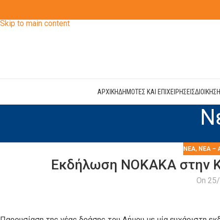
Skip to navigation
Skip to main content
ΑΡΧΙΚΗ
ΔΗΜΟΤΕΣ ΚΑΙ ΕΠΙΧΕΙΡΗΣΕΙΣ
ΔΙΟΙΚΗΣ
Ν
ΝΕΑ
,
ΝΈΑ – 
Εκδήλωση ΝΟΚΑΚΑ στην Κε
On 25
Παρουσίαση της νέας δράσης του Δήμου με μία ευχάριστη εκ