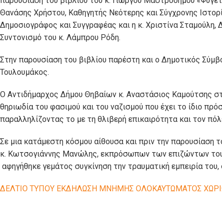
παρουσίαση του βιβλίου του κ. Γιώργου Μαστροδήμου «Φύγετε
Θανάσης Χρήστου, Καθηγητής Νεότερης και Σύγχρονης Ιστορ
Δημοσιογράφος και Συγγραφέας και η κ. Χριστίνα Σταμούλη, Δ
Συντονισμό του κ. Λάμπρου Ρόδη.
Στην παρουσίαση του βιβλίου παρέστη και ο Δημοτικός Σύμ
Τουλουμάκος.
Ο Αντιδήμαρχος Δήμου Θηβαίων κ. Αναστάσιος Καμούτσης στο
θηριωδία του φασιμού και του ναζισμού που έχει το ίδιο πρό
παραλληλίζοντας το με τη θλιβερή επικαιρότητα και τον πό
Σε μια κατάμεστη κόσμου αίθουσα και πριν την παρουσίαση τ
κ. Κωτσογιάννης Μανώλης, εκπρόσωπων των επιζώντων του
αφηγήθηκε γεμάτος συγκίνηση την τραυματική εμπειρία του,
ΔΕΛΤΙΟ ΤΥΠΟΥ ΕΚΔΗΛΩΣΗ ΜΝΗΜΗΣ ΟΛΟΚΑΥΤΩΜΑΤΟΣ ΧΩΡΙΩ