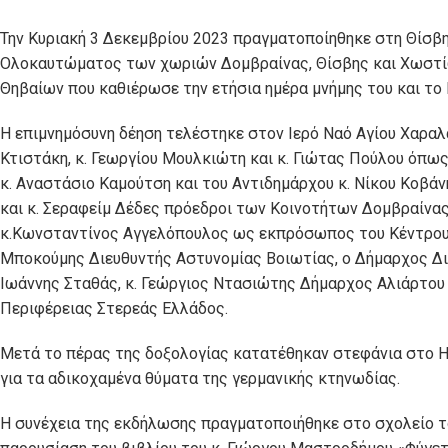
Την Κυριακή 3 Δεκεμβρίου 2023 πραγματοποίηθηκε στη Θίσβ
Ολοκαυτώματος των χωριών Δομβραίνας, Θίσβης και Χωστίω
Θηβαίων που καθιέρωσε την ετήσια ημέρα μνήμης του και το
Η επιμνημόσυνη δέηση τελέστηκε στον Ιερό Ναό Αγίου Χαρα
Κτιστάκη, κ. Γεωργίου Μουλκιώτη και κ. Γιώτας Πούλου όπω
κ. Αναστάσιο Καμούτση και του Αντιδημάρχου κ. Νίκου Κοβά
και κ. Σεραφείμ Δέδες πρόεδροι των Κοινοτήτων Δομβραίνας
κ.Κωνσταντίνος Αγγελόπουλος ως εκπρόσωπος του Κέντρου Έ
Μποκούμης Διευθυντής Αστυνομίας Βοιωτίας, ο Δήμαρχος Δ
Ιωάννης Σταθάς, κ. Γεώργιος Ντασιώτης Δήμαρχος Αλιάρτου
Περιφέρειας Στερεάς Ελλάδος.
Μετά το πέρας της δοξολογίας κατατέθηκαν στεφάνια στο Η
για τα αδικοχαμένα θύματα της γερμανικής κτηνωδίας.
Η συνέχεια της εκδήλωσης πραγματοποιήθηκε στο σχολείο τ