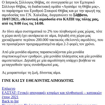
Ο Ιατρικός Σύλλογος Θήβας, σε συνεργασία με τον Εμπορικό
Σύλλογο Θήβας, τη διαδικτυακή ομάδα «Αγαπάμε τη Θήβα μας»,
το παράρτημα του Ερυθρού Σταυρού Θήβας και με την αρωγή της
αιμοδοσίας του Γ.Ν. Χαλκίδας, διοργανώνει το
Σάββατο,
10/07/2021, εθελοντική αιμοδοσία στο ΚΑΠΗ της πόλης μας,
από τις 9:00 έως τις 14:00.
Αν δίνει αίμα συστηματικά το 2% του πληθυσμού μιας χώρας, τότε
η χώρα αυτή έχει αυτάρκεια σε αίμα, δηλαδή στη χώρα μας
χρειαζόμαστε περίπου 200.000 τακτικούς εθελοντές αιμοδότες, που
να προσφέρουν προγραμματισμένα αίμα 2-3 φορές τον χρόνο.
Από μία μονάδα αίματος παρασκευάζονται μία μονάδα
συμπυκνωμένων ερυθρών, μία μονάδα πλάσματος και μία μονάδα
αιμοπεταλίων. Δηλαδή με μία αιμοδότηση υπάρχει βοήθεια να
μεταγγισθούν τρεις συνάνθρωποί μας.
Ας μοιραστούμε τη ζωή, δίνοντας αίμα.
ΓΙΝΕ ΚΑΙ ΣΥ ΕΘΕΛΟΝΤΗΣ ΑΙΜΟΔΟΤΗΣ
Επόμενο
ΕΛΣΤΑΤ: Γενικές απογραφές κτηρίων και πληθυσμού – κατοικιών
έτους 2021
Back to list