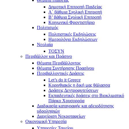
Θέματα Παιδείας
Δημοτική Επιτροπή Παιδείας
Α΄ βάθμια Σχολική Επιτροπή
B’ βάθμια Σχολική Επιτροπή
Κοινωνικό Φροντιστήριο
Πολιτισμός
Πολιτιστικές Εκδηλώσεις
Ημερολόγιο Εκδηλώσεων
Νεολαία
ΤΟΣΥΝ
Περιβάλλον και Πράσινο
Θέματα Περιβάλλοντος
Θέματα Συντήρησης Πρασίνου
Περιβαλλοντικές Δράσεις
Let’s do it Greece
Kορινθιακός η δική μας θάλασσα
Δράσεις Δεντροφυτεύσεων
Εκπαιδευτικές δράσεις στο Βιοκλιματικό
Πάρκο Χρυσορρόα
Διαδικασία καταγραφής και αδειοδότησης
υδροληψιών
Διαχείριση Νεκροταφείων
Οικονομική Υπηρεσία
Υπηρεσίες Ταμείου