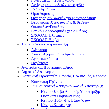
Γραμματεία – Πρωτόκολλο
Αντίγραφα οικ. αδειών και σχέδια
Έκδοση αδειών
Όροι Δόμησης
Θεώρηση οικ. αδειών για ηλεκτροδότηση
Βεβαιώσεις Χρήσεων Γης & θέσεων
Οικοπέδων/Γηπέδων
Γενικό Πολεοδομικό Σχέδιο Θήβας
ΣΧΟΟΑΠ Πλαταιών
ΣΧΟΟΑΠ Θίσβης
Τοπική Οικονομική Ανάπτυξη
Αδέσποτα
Λαϊκές Αγορές – Στάσιμο Εμπόριο
Αγροτικά θέματα
Περίπτερα
Ανάπτυξη και Προγραμματισμός
Δημοτική Αστυνομία
Κοινωνική Προστασία, Παιδεία, Πολιτισμός, Νεολαία
Κοινωνική Πρόνοια
Συμβουλευτική – Ψυχοκοινωνική Υποστήριξη
Κέντρο Συμβουλευτικής Υποστήριξης
Γυναικών Θυμάτων Βίας
Κέντρο Πρόληψης Εξαρτήσεων
Κέντρο Κοινότητας