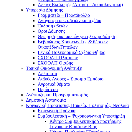
Άδειες Εκσκαφής (Αίτηση – Δικαιολογητικά)
Υπηρεσία Δόμησης
Γραμματεία – Πρωτόκολλο
Αντίγραφα οικ. αδειών και σχέδια
Έκδοση αδειών
Όροι Δόμησης
Θεώρηση οικ. αδειών για ηλεκτροδότηση
Βεβαιώσεις Χρήσεων Γης & θέσεων
Οικοπέδων/Γηπέδων
Γενικό Πολεοδομικό Σχέδιο Θήβας
ΣΧΟΟΑΠ Πλαταιών
ΣΧΟΟΑΠ Θίσβης
Τοπική Οικονομική Ανάπτυξη
Αδέσποτα
Λαϊκές Αγορές – Στάσιμο Εμπόριο
Αγροτικά θέματα
Περίπτερα
Ανάπτυξη και Προγραμματισμός
Δημοτική Αστυνομία
Κοινωνική Προστασία, Παιδεία, Πολιτισμός, Νεολαία
Κοινωνική Πρόνοια
Συμβουλευτική – Ψυχοκοινωνική Υποστήριξη
Κέντρο Συμβουλευτικής Υποστήριξης
Γυναικών Θυμάτων Βίας
Κέντρο Πρόληψης Εξαρτήσεων