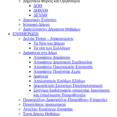
Δημοτικοί Φορείς και Οργανισμοί
ΔΟΘ
ΔΗΚΕΘ
ΔΕΥΑΘ
Δημοτικές Ενότητες
Ιστορικό Δήμου
Διατελέσαντες Δήμαρχοι Θηβαίων
ΕΝΗΜΕΡΩΣΗ
Δελτία Τύπου – Ανακοινώσεις
Τα Νέα του Δήμου
Τα νέα των Συλλόγων
Διαφάνεια στο Δήμο
Αποφάσεις Δημάρχου
Αποφάσεις Δημοτικού Συμβουλίου
Αποφάσεις Οικονομικής Επιτροπής
Αποφάσεις Ποιότητας Ζωής
Διαύγεια
Απολογισμός Εσόδων Εξόδων
Δημοσίευση Στοιχείων Προϋπολογισμού
Σύστημα διαδικτυακής υπηρεσίας διαχείρισης
και ενημέρωσης Προμηθευτών
Προκηρύξεις-Διακηρύξεις-Προμήθειες-Υπηρεσίες
Προσλήψεις προσωπικού
Αγγελίες Ευρέσεως Εργασίας
Έργα Δήμου Θηβαίων