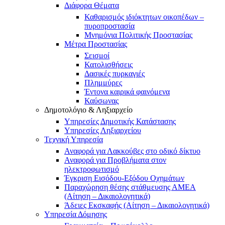
Διάφορα Θέματα
Καθαρισμός ιδιόκτητων οικοπέδων –
πυροπροστασία
Μνημόνια Πολιτικής Προστασίας
Μέτρα Προστασίας
Σεισμοί
Κατολισθήσεις
Δασικές πυρκαγιές
Πλημμύρες
Έντονα καιρικά φαινόμενα
Καύσωνας
Δημοτολόγιο & Ληξιαρχείο
Υπηρεσίες Δημοτικής Κατάστασης
Υπηρεσίες Ληξιαρχείου
Τεχνική Υπηρεσία
Αναφορά για Λακκούβες στο οδικό δίκτυο
Αναφορά για Προβλήματα στον
ηλεκτροφωτισμό
Έγκριση Εισόδου-Εξόδου Οχημάτων
Παραχώρηση θέσης στάθμευσης ΑΜΕΑ
(Αίτηση – Δικαιολογητικά)
Άδειες Εκσκαφής (Αίτηση – Δικαιολογητικά)
Υπηρεσία Δόμησης