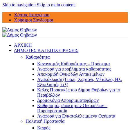
Skip to navigation
Skip to main content
Χάρτης Ιστοχώρου
Χρήσιμοι Σύνδεσμοι
ΑΡΧΙΚΗ
ΔΗΜΟΤΕΣ ΚΑΙ ΕΠΙΧΕΙΡΗΣΕΙΣ
Καθαριότητα
Κανονισμός Καθαριότητας – Πρόστιμα
Αναφορά για προβλήματα καθαριότητας
Αποκομιδή Ογκωδών Αντικειμένων
Ανακύκλωση (Γυαλί, Χαρτόνι, Μέταλλο, Ηλ.
Εξοπλισμός κτλ)
Καλές Πρακτικές του Δήμου Θηβαίων για το
Περιβάλλον
Δρομολόγια Απορριμματοφόρων
Καθαρισμός ιδιόκτητων Οικοπέδων –
Πυροπροστασία
Αναφορά για Εγκαταλελειμμένα Οχήματα
Πολιτική Προστασία
Καιρός