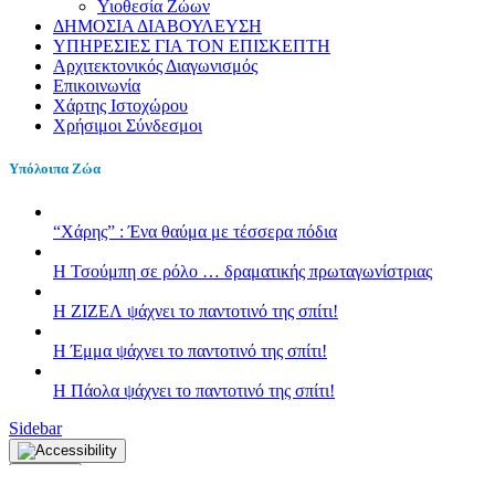
Υιοθεσία Ζώων
ΔΗΜΟΣΙΑ ΔΙΑΒΟΥΛΕΥΣΗ
ΥΠΗΡΕΣΙΕΣ ΓΙΑ ΤΟΝ ΕΠΙΣΚΕΠΤΗ
Αρχιτεκτονικός Διαγωνισμός
Επικοινωνία
Χάρτης Ιστοχώρου
Χρήσιμοι Σύνδεσμοι
Υπόλοιπα Ζώα
“Χάρης” : Ένα θαύμα με τέσσερα πόδια
H Τσούμπη σε ρόλο … δραματικής πρωταγωνίστριας
Η ΖΙΖΕΛ ψάχνει το παντοτινό της σπίτι!
H Έμμα ψάχνει το παντοτινό της σπίτι!
Η Πάολα ψάχνει το παντοτινό της σπίτι!
Sidebar
Κλείσιμο