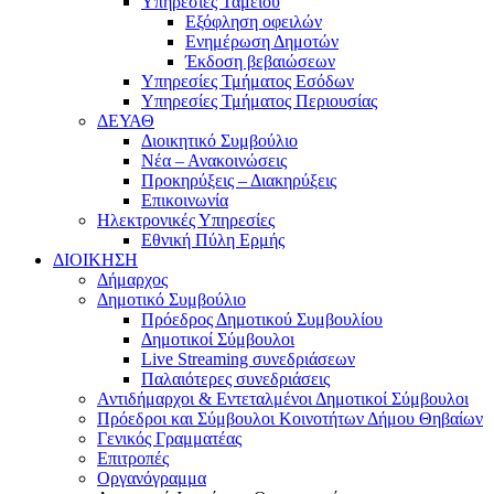
Υπηρεσίες Ταμείου
Εξόφληση οφειλών
Ενημέρωση Δημοτών
Έκδοση βεβαιώσεων
Υπηρεσίες Τμήματος Εσόδων
Υπηρεσίες Τμήματος Περιουσίας
ΔΕΥΑΘ
Διοικητικό Συμβούλιο
Νέα – Ανακοινώσεις
Προκηρύξεις – Διακηρύξεις
Επικοινωνία
Ηλεκτρονικές Υπηρεσίες
Εθνική Πύλη Ερμής
ΔΙΟΙΚΗΣΗ
Δήμαρχος
Δημοτικό Συμβούλιο
Πρόεδρος Δημοτικού Συμβουλίου
Δημοτικοί Σύμβουλοι
Live Streaming συνεδριάσεων
Παλαιότερες συνεδριάσεις
Αντιδήμαρχοι & Εντεταλμένοι Δημοτικοί Σύμβουλοι
Πρόεδροι και Σύμβουλοι Κοινοτήτων Δήμου Θηβαίων
Γενικός Γραμματέας
Επιτροπές
Οργανόγραμμα