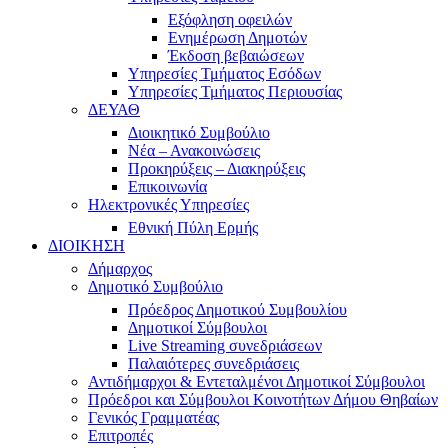
Εξόφληση οφειλών
Ενημέρωση Δημοτών
Έκδοση βεβαιώσεων
Υπηρεσίες Τμήματος Εσόδων
Υπηρεσίες Τμήματος Περιουσίας
ΔΕΥΑΘ
Διοικητικό Συμβούλιο
Νέα – Ανακοινώσεις
Προκηρύξεις – Διακηρύξεις
Επικοινωνία
Ηλεκτρονικές Υπηρεσίες
Εθνική Πύλη Ερμής
ΔΙΟΙΚΗΣΗ
Δήμαρχος
Δημοτικό Συμβούλιο
Πρόεδρος Δημοτικού Συμβουλίου
Δημοτικοί Σύμβουλοι
Live Streaming συνεδριάσεων
Παλαιότερες συνεδριάσεις
Αντιδήμαρχοι & Εντεταλμένοι Δημοτικοί Σύμβουλοι
Πρόεδροι και Σύμβουλοι Κοινοτήτων Δήμου Θηβαίων
Γενικός Γραμματέας
Επιτροπές