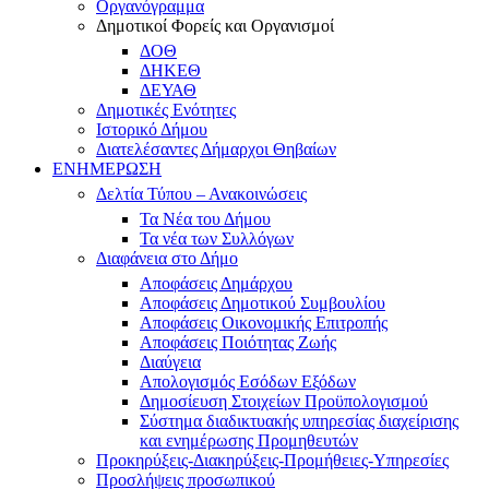
Οργανόγραμμα
Δημοτικοί Φορείς και Οργανισμοί
ΔΟΘ
ΔΗΚΕΘ
ΔΕΥΑΘ
Δημοτικές Ενότητες
Ιστορικό Δήμου
Διατελέσαντες Δήμαρχοι Θηβαίων
ΕΝΗΜΕΡΩΣΗ
Δελτία Τύπου – Ανακοινώσεις
Τα Νέα του Δήμου
Τα νέα των Συλλόγων
Διαφάνεια στο Δήμο
Αποφάσεις Δημάρχου
Αποφάσεις Δημοτικού Συμβουλίου
Αποφάσεις Οικονομικής Επιτροπής
Αποφάσεις Ποιότητας Ζωής
Διαύγεια
Απολογισμός Εσόδων Εξόδων
Δημοσίευση Στοιχείων Προϋπολογισμού
Σύστημα διαδικτυακής υπηρεσίας διαχείρισης
και ενημέρωσης Προμηθευτών
Προκηρύξεις-Διακηρύξεις-Προμήθειες-Υπηρεσίες
Προσλήψεις προσωπικού