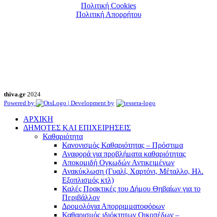
Πολιτική Cookies
Πολιτική Απορρήτου
thiva.gr
2024
Powered by
| Development by
ΑΡΧΙΚΗ
ΔΗΜΟΤΕΣ ΚΑΙ ΕΠΙΧΕΙΡΗΣΕΙΣ
Καθαριότητα
Κανονισμός Καθαριότητας – Πρόστιμα
Αναφορά για προβλήματα καθαριότητας
Αποκομιδή Ογκωδών Αντικειμένων
Ανακύκλωση (Γυαλί, Χαρτόνι, Μέταλλο, Ηλ.
Εξοπλισμός κτλ)
Καλές Πρακτικές του Δήμου Θηβαίων για το
Περιβάλλον
Δρομολόγια Απορριμματοφόρων
Καθαρισμός ιδιόκτητων Οικοπέδων –