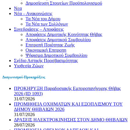
Δημοσίευση Στοιχείων Προϋπολογισμού
Νεα
Νέα – Ανακοινώσεις
Τα Νέα του Δήμου
Τα Νέα των Συλλόγων
Συνεδριάσεις – Αποφάσεις
Αποφάσεις Δημοτικής Κοινότητας Θήβας
Αποφάσεις Δημοτικού Συμβουλίου
Επιτροπή Ποιότητας Ζωής
Οικονομική Επιτροπη
Ψήφισμα Δημοτικού Συμβουλίου
Σχέδιο Αστικής Προσβασιμότητας
Υιοθεσία Ζώων
Διαγωνισμοί-Προκηρύξεις
ΠΡΟΚΗΡΥΞΗ Παραδοσιακής Εμποροπανήγυρης Θήβας
2026 (ID 1093)
31/07/2026
ΠΡΟΜΗΘΕΙΑ ΟΧΗΜΑΤΩΝ ΚΑΙ ΕΞΟΠΛΙΣΜΟΥ ΤΟΥ
ΔΗΜΟΥ ΘΗΒΑΙΩΝ 2026
31/07/2026
ΔΡΑΣΕΙΣ ΗΛΕΚΤΡΟΚΙΝΗΣΗΣ ΣΤΟΝ ΔΗΜΟ ΘΗΒΑΙΩΝ
28/07/2026