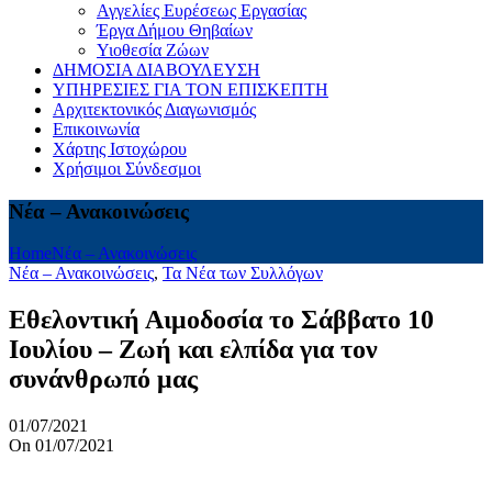
Αγγελίες Ευρέσεως Εργασίας
Έργα Δήμου Θηβαίων
Υιοθεσία Ζώων
ΔΗΜΟΣΙΑ ΔΙΑΒΟΥΛΕΥΣΗ
ΥΠΗΡΕΣΙΕΣ ΓΙΑ ΤΟΝ ΕΠΙΣΚΕΠΤΗ
Αρχιτεκτονικός Διαγωνισμός
Επικοινωνία
Χάρτης Ιστοχώρου
Χρήσιμοι Σύνδεσμοι
Νέα – Ανακοινώσεις
Home
Νέα – Ανακοινώσεις
Νέα – Ανακοινώσεις
,
Τα Νέα των Συλλόγων
Εθελοντική Αιμοδοσία το Σάββατο 10
Ιουλίου – Ζωή και ελπίδα για τον
συνάνθρωπό μας
01/07/2021
On 01/07/2021