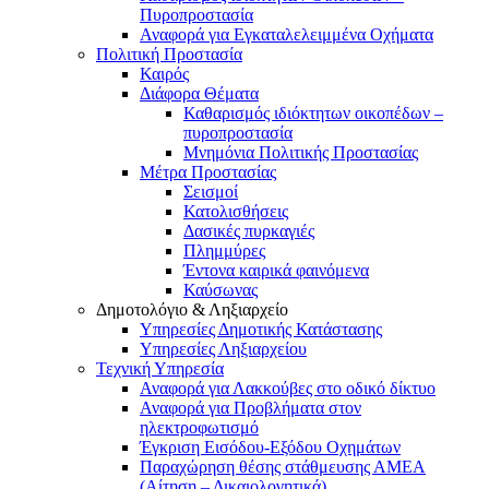
Πυροπροστασία
Αναφορά για Εγκαταλελειμμένα Οχήματα
Πολιτική Προστασία
Καιρός
Διάφορα Θέματα
Καθαρισμός ιδιόκτητων οικοπέδων –
πυροπροστασία
Μνημόνια Πολιτικής Προστασίας
Μέτρα Προστασίας
Σεισμοί
Κατολισθήσεις
Δασικές πυρκαγιές
Πλημμύρες
Έντονα καιρικά φαινόμενα
Καύσωνας
Δημοτολόγιο & Ληξιαρχείο
Υπηρεσίες Δημοτικής Κατάστασης
Υπηρεσίες Ληξιαρχείου
Τεχνική Υπηρεσία
Αναφορά για Λακκούβες στο οδικό δίκτυο
Αναφορά για Προβλήματα στον
ηλεκτροφωτισμό
Έγκριση Εισόδου-Εξόδου Οχημάτων
Παραχώρηση θέσης στάθμευσης ΑΜΕΑ
(Αίτηση – Δικαιολογητικά)