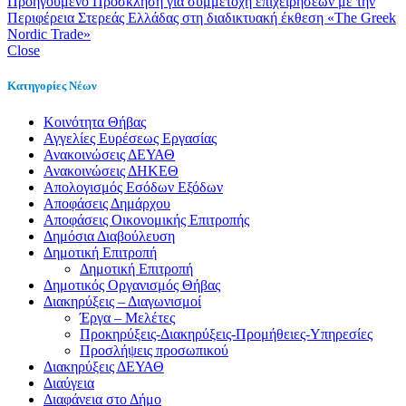
Προηγούμενο
Πρόσκληση για συμμετοχή επιχειρήσεων με την
Περιφέρεια Στερεάς Ελλάδας στη διαδικτυακή έκθεση «Τhe Greek
Nordic Trade»
Close
Κατηγορίες Νέων
Kοινότητα Θήβας
Αγγελίες Ευρέσεως Εργασίας
Ανακοινώσεις ΔΕΥΑΘ
Ανακοινώσεις ΔΗΚΕΘ
Απολογισμός Εσόδων Εξόδων
Αποφάσεις Δημάρχου
Αποφάσεις Οικονομικής Επιτροπής
Δημόσια Διαβούλευση
Δημοτική Επιτροπή
Δημοτική Επιτροπή
Δημοτικός Οργανισμός Θήβας
Διακηρύξεις – Διαγωνισμοί
Έργα – Μελέτες
Προκηρύξεις-Διακηρύξεις-Προμήθειες-Υπηρεσίες
Προσλήψεις προσωπικού
Διακηρύξεις ΔΕΥΑΘ
Διαύγεια
Διαφάνεια στο Δήμο