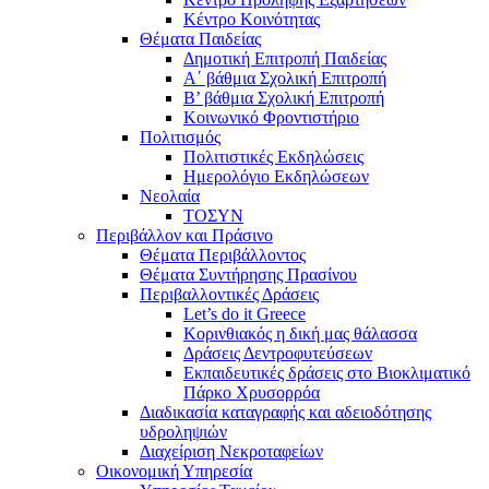
Κέντρο Κοινότητας
Θέματα Παιδείας
Δημοτική Επιτροπή Παιδείας
Α΄ βάθμια Σχολική Επιτροπή
B’ βάθμια Σχολική Επιτροπή
Κοινωνικό Φροντιστήριο
Πολιτισμός
Πολιτιστικές Εκδηλώσεις
Ημερολόγιο Εκδηλώσεων
Νεολαία
ΤΟΣΥΝ
Περιβάλλον και Πράσινο
Θέματα Περιβάλλοντος
Θέματα Συντήρησης Πρασίνου
Περιβαλλοντικές Δράσεις
Let’s do it Greece
Kορινθιακός η δική μας θάλασσα
Δράσεις Δεντροφυτεύσεων
Εκπαιδευτικές δράσεις στο Βιοκλιματικό
Πάρκο Χρυσορρόα
Διαδικασία καταγραφής και αδειοδότησης
υδροληψιών
Διαχείριση Νεκροταφείων
Οικονομική Υπηρεσία