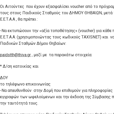
Οι Αιτούντες που έχουν εξασφαλίσει voucher από το πρόγρα
τους στους Παιδικούς Σταθμούς του ΔΗΜΟΥ ΘΗΒΑΙΩΝ, μετά
Ε.Ε.Τ.Α.Α , θα πρέπει :
-Να εκτυπώσουν την «αξία τοποθέτησης» (voucher) για κάθε 
Ε.Ε.Τ.Α.Α. (χρησιμοποιώντας τους κωδικούς ΤAXISNET) και ν
Παιδικών Σταθμών Δήμου Θηβαίων:
paidstth@thiva.gr
, μαζί με τα παρακάτω στοιχεία:
* Δ/ση κατοικίας και
ΔΟΥ
το τηλέφωνο επικοινωνίας
-Να απευθυνθούν στην Δομή που επιθυμούν για πληροφορίες κ
εγγραφών των ωφελούμενων και την έκδοση της Σύμβασης π
την ταυτότητά τους.