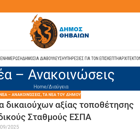
Η
ΕΝΗΜΕΡΩΣΗ
ΔΗΜΟΣΙΑ ΔΙΑΒΟΥΛΕΥΣΗ
ΥΠΗΡΕΣΙΕΣ ΓΙΑ ΤΟΝ ΕΠΙΣΚΕΠΤΗ
ΑΡΧΙΤΕΚΤΟ
έα – Ανακοινώσεις
Home
Διαύγεια
ΝΈΑ – ΑΝΑΚΟΙΝΏΣΕΙΣ
,
ΤΑ ΝΈΑ ΤΟΥ ΔΉΜΟΥ
α δικαιούχων αξίας τοποθέτησης
αιδικούς Σταθμούς ΕΣΠΑ
/09/2025