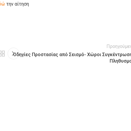
δώ
την αίτηση
Προηγούμε
Οδηγίες Προστασίας από Σεισμό- Χώροι Συγκέντρωσ
Πληθυσμ