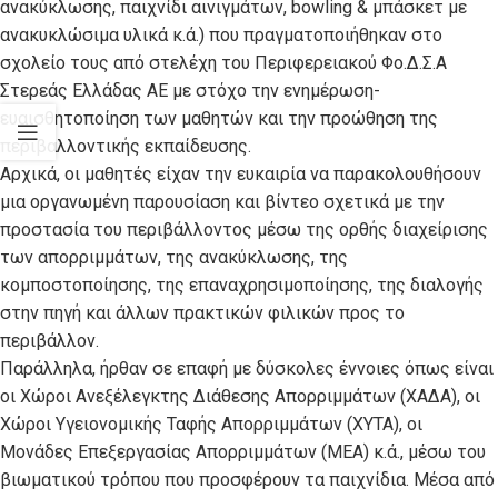
ανακύκλωσης, παιχνίδι αινιγμάτων, bowling & μπάσκετ με
ανακυκλώσιμα υλικά κ.ά.) που πραγματοποιήθηκαν στο
σχολείο τους από στελέχη του Περιφερειακού Φο.Δ.Σ.Α
Στερεάς Ελλάδας AE με στόχο την ενημέρωση-
ευαισθητοποίηση των μαθητών και την προώθηση της
περιβαλλοντικής εκπαίδευσης.
Αρχικά, οι μαθητές είχαν την ευκαιρία να παρακολουθήσουν
μια οργανωμένη παρουσίαση και βίντεο σχετικά με την
προστασία του περιβάλλοντος μέσω της ορθής διαχείρισης
των απορριμμάτων, της ανακύκλωσης, της
κομποστοποίησης, της επαναχρησιμοποίησης, της διαλογής
στην πηγή και άλλων πρακτικών φιλικών προς το
περιβάλλον.
Παράλληλα, ήρθαν σε επαφή με δύσκολες έννοιες όπως είναι
οι Χώροι Ανεξέλεγκτης Διάθεσης Απορριμμάτων (ΧΑΔΑ), οι
Χώροι Υγειονομικής Ταφής Απορριμμάτων (ΧΥΤΑ), οι
Μονάδες Επεξεργασίας Απορριμμάτων (ΜΕΑ) κ.ά., μέσω του
βιωματικού τρόπου που προσφέρουν τα παιχνίδια. Μέσα από