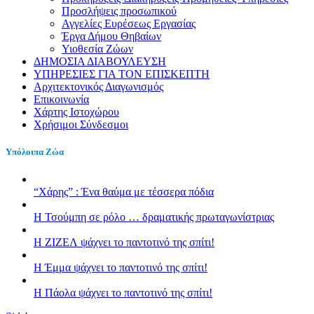
Προσλήψεις προσωπικού
Αγγελίες Ευρέσεως Εργασίας
Έργα Δήμου Θηβαίων
Υιοθεσία Ζώων
ΔΗΜΟΣΙΑ ΔΙΑΒΟΥΛΕΥΣΗ
ΥΠΗΡΕΣΙΕΣ ΓΙΑ ΤΟΝ ΕΠΙΣΚΕΠΤΗ
Αρχιτεκτονικός Διαγωνισμός
Επικοινωνία
Χάρτης Ιστοχώρου
Χρήσιμοι Σύνδεσμοι
Υπόλοιπα Ζώα
“Χάρης” : Ένα θαύμα με τέσσερα πόδια
H Τσούμπη σε ρόλο … δραματικής πρωταγωνίστριας
Η ΖΙΖΕΛ ψάχνει το παντοτινό της σπίτι!
H Έμμα ψάχνει το παντοτινό της σπίτι!
Η Πάολα ψάχνει το παντοτινό της σπίτι!