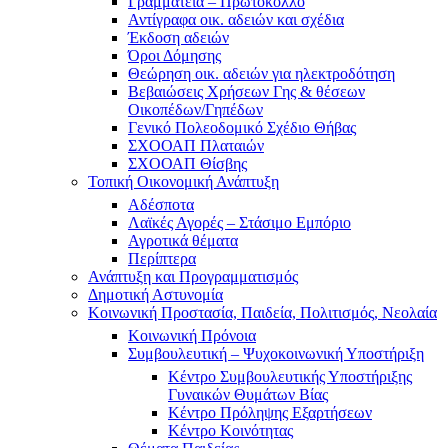
Γραμματεία – Πρωτόκολλο
Αντίγραφα οικ. αδειών και σχέδια
Έκδοση αδειών
Όροι Δόμησης
Θεώρηση οικ. αδειών για ηλεκτροδότηση
Βεβαιώσεις Χρήσεων Γης & θέσεων
Οικοπέδων/Γηπέδων
Γενικό Πολεοδομικό Σχέδιο Θήβας
ΣΧΟΟΑΠ Πλαταιών
ΣΧΟΟΑΠ Θίσβης
Τοπική Οικονομική Ανάπτυξη
Αδέσποτα
Λαϊκές Αγορές – Στάσιμο Εμπόριο
Αγροτικά θέματα
Περίπτερα
Ανάπτυξη και Προγραμματισμός
Δημοτική Αστυνομία
Κοινωνική Προστασία, Παιδεία, Πολιτισμός, Νεολαία
Κοινωνική Πρόνοια
Συμβουλευτική – Ψυχοκοινωνική Υποστήριξη
Κέντρο Συμβουλευτικής Υποστήριξης
Γυναικών Θυμάτων Βίας
Κέντρο Πρόληψης Εξαρτήσεων
Κέντρο Κοινότητας