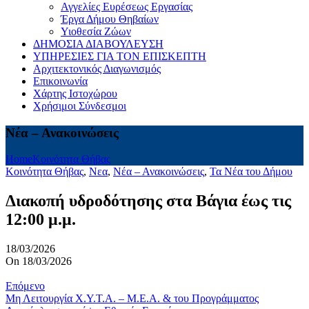
Αγγελίες Ευρέσεως Εργασίας
Έργα Δήμου Θηβαίων
Υιοθεσία Ζώων
ΔΗΜΟΣΙΑ ΔΙΑΒΟΥΛΕΥΣΗ
ΥΠΗΡΕΣΙΕΣ ΓΙΑ ΤΟΝ ΕΠΙΣΚΕΠΤΗ
Αρχιτεκτονικός Διαγωνισμός
Επικοινωνία
Χάρτης Ιστοχώρου
Χρήσιμοι Σύνδεσμοι
Νέα – Ανακοινώσεις
Home
Kοινότητα Θήβας
Kοινότητα Θήβας
,
Νεα
,
Νέα – Ανακοινώσεις
,
Τα Νέα του Δήμου
Διακοπή υδροδότησης στα Βάγια έως τις
12:00 μ.μ.
18/03/2026
On 18/03/2026
Επόμενο
Μη Λειτουργία Χ.Υ.Τ.Α. – Μ.Ε.Α. & του Προγράμματος