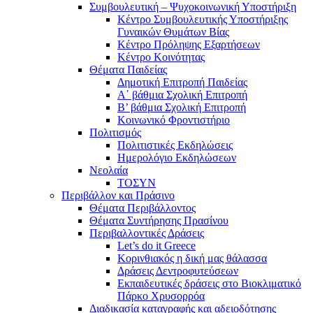
Συμβουλευτική – Ψυχοκοινωνική Υποστήριξη
Κέντρο Συμβουλευτικής Υποστήριξης
Γυναικών Θυμάτων Βίας
Κέντρο Πρόληψης Εξαρτήσεων
Κέντρο Κοινότητας
Θέματα Παιδείας
Δημοτική Επιτροπή Παιδείας
Α΄ βάθμια Σχολική Επιτροπή
B’ βάθμια Σχολική Επιτροπή
Κοινωνικό Φροντιστήριο
Πολιτισμός
Πολιτιστικές Εκδηλώσεις
Ημερολόγιο Εκδηλώσεων
Νεολαία
ΤΟΣΥΝ
Περιβάλλον και Πράσινο
Θέματα Περιβάλλοντος
Θέματα Συντήρησης Πρασίνου
Περιβαλλοντικές Δράσεις
Let’s do it Greece
Kορινθιακός η δική μας θάλασσα
Δράσεις Δεντροφυτεύσεων
Εκπαιδευτικές δράσεις στο Βιοκλιματικό
Πάρκο Χρυσορρόα
Διαδικασία καταγραφής και αδειοδότησης