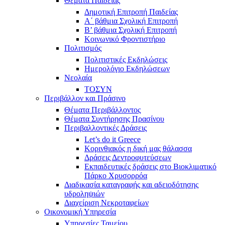
Θέματα Παιδείας
Δημοτική Επιτροπή Παιδείας
Α΄ βάθμια Σχολική Επιτροπή
B’ βάθμια Σχολική Επιτροπή
Κοινωνικό Φροντιστήριο
Πολιτισμός
Πολιτιστικές Εκδηλώσεις
Ημερολόγιο Εκδηλώσεων
Νεολαία
ΤΟΣΥΝ
Περιβάλλον και Πράσινο
Θέματα Περιβάλλοντος
Θέματα Συντήρησης Πρασίνου
Περιβαλλοντικές Δράσεις
Let’s do it Greece
Kορινθιακός η δική μας θάλασσα
Δράσεις Δεντροφυτεύσεων
Εκπαιδευτικές δράσεις στο Βιοκλιματικό
Πάρκο Χρυσορρόα
Διαδικασία καταγραφής και αδειοδότησης
υδροληψιών
Διαχείριση Νεκροταφείων
Οικονομική Υπηρεσία
Υπηρεσίες Ταμείου