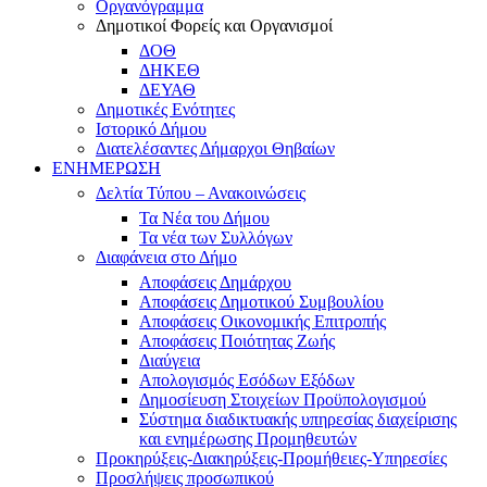
Οργανόγραμμα
Δημοτικοί Φορείς και Οργανισμοί
ΔΟΘ
ΔΗΚΕΘ
ΔΕΥΑΘ
Δημοτικές Ενότητες
Ιστορικό Δήμου
Διατελέσαντες Δήμαρχοι Θηβαίων
ΕΝΗΜΕΡΩΣΗ
Δελτία Τύπου – Ανακοινώσεις
Τα Νέα του Δήμου
Τα νέα των Συλλόγων
Διαφάνεια στο Δήμο
Αποφάσεις Δημάρχου
Αποφάσεις Δημοτικού Συμβουλίου
Αποφάσεις Οικονομικής Επιτροπής
Αποφάσεις Ποιότητας Ζωής
Διαύγεια
Απολογισμός Εσόδων Εξόδων
Δημοσίευση Στοιχείων Προϋπολογισμού
Σύστημα διαδικτυακής υπηρεσίας διαχείρισης
και ενημέρωσης Προμηθευτών
Προκηρύξεις-Διακηρύξεις-Προμήθειες-Υπηρεσίες
Προσλήψεις προσωπικού