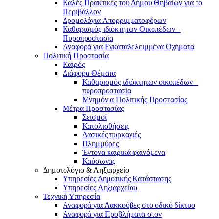
Καλές Πρακτικές του Δήμου Θηβαίων για το
Περιβάλλον
Δρομολόγια Απορριμματοφόρων
Καθαρισμός ιδιόκτητων Οικοπέδων –
Πυροπροστασία
Αναφορά για Εγκαταλελειμμένα Οχήματα
Πολιτική Προστασία
Καιρός
Διάφορα Θέματα
Καθαρισμός ιδιόκτητων οικοπέδων –
πυροπροστασία
Μνημόνια Πολιτικής Προστασίας
Μέτρα Προστασίας
Σεισμοί
Κατολισθήσεις
Δασικές πυρκαγιές
Πλημμύρες
Έντονα καιρικά φαινόμενα
Καύσωνας
Δημοτολόγιο & Ληξιαρχείο
Υπηρεσίες Δημοτικής Κατάστασης
Υπηρεσίες Ληξιαρχείου
Τεχνική Υπηρεσία
Αναφορά για Λακκούβες στο οδικό δίκτυο
Αναφορά για Προβλήματα στον