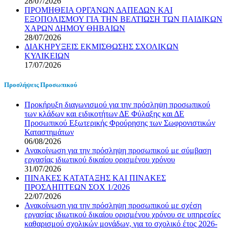
28/07/2026
ΠΡΟΜΗΘΕΙΑ ΟΡΓΑΝΩΝ ΔΑΠΕΔΩΝ ΚΑΙ
ΕΞΟΠΟΛΙΣΜΟΥ ΓΙΑ ΤΗΝ ΒΕΛΤΙΩΣΗ ΤΩΝ ΠΑΙΔΙΚΩΝ
ΧΑΡΩΝ ΔΗΜΟΥ ΘΗΒΑΙΩΝ
28/07/2026
ΔΙΑΚΗΡΥΞΕΙΣ ΕΚΜΙΣΘΩΣΗΣ ΣΧΟΛΙΚΩΝ
ΚΥΛΙΚΕΙΩΝ
17/07/2026
Προσλήψεις Προσωπικού
Προκήρυξη διαγωνισμού για την πρόσληψη προσωπικού
των κλάδων και ειδικοτήτων ΔΕ Φύλαξης και ΔΕ
Προσωπικού Εξωτερικής Φρούρησης των Σωφρονιστικών
Καταστημάτων
06/08/2026
Ανακοίνωση για την πρόσληψη προσωπικού με σύμβαση
εργασίας ιδιωτικού δικαίου ορισμένου χρόνου
31/07/2026
ΠΙΝΑΚΕΣ ΚΑΤΑΤΑΞΗΣ ΚΑΙ ΠΙΝΑΚΕΣ
ΠΡΟΣΛΗΠΤΕΩΝ ΣΟΧ 1/2026
22/07/2026
Ανακοίνωση για την πρόσληψη προσωπικού με σχέση
εργασίας ιδιωτικού δικαίου ορισμένου χρόνου σε υπηρεσίες
καθαρισμού σχολικών μονάδων, για το σχολικό έτος 2026-