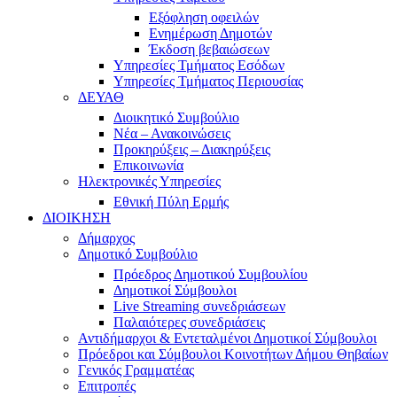
Εξόφληση οφειλών
Ενημέρωση Δημοτών
Έκδοση βεβαιώσεων
Υπηρεσίες Τμήματος Εσόδων
Υπηρεσίες Τμήματος Περιουσίας
ΔΕΥΑΘ
Διοικητικό Συμβούλιο
Νέα – Ανακοινώσεις
Προκηρύξεις – Διακηρύξεις
Επικοινωνία
Ηλεκτρονικές Υπηρεσίες
Εθνική Πύλη Ερμής
ΔΙΟΙΚΗΣΗ
Δήμαρχος
Δημοτικό Συμβούλιο
Πρόεδρος Δημοτικού Συμβουλίου
Δημοτικοί Σύμβουλοι
Live Streaming συνεδριάσεων
Παλαιότερες συνεδριάσεις
Αντιδήμαρχοι & Εντεταλμένοι Δημοτικοί Σύμβουλοι
Πρόεδροι και Σύμβουλοι Κοινοτήτων Δήμου Θηβαίων
Γενικός Γραμματέας
Επιτροπές