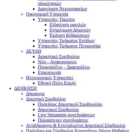
υδροληψιών
Διαχείριση Νεκροταφείων
Οικονομική Υπηρεσία
Υπηρεσίες Ταμείου
Εξόφληση οφειλών
Ενημέρωση Δημοτών
Έκδοση βεβαιώσεων
Υπηρεσίες Τμήματος Εσόδων
Υπηρεσίες Τμήματος Περιουσίας
ΔΕΥΑΘ
Διοικητικό Συμβούλιο
Νέα – Ανακοινώσεις
Προκηρύξεις – Διακηρύξεις
Επικοινωνία
Ηλεκτρονικές Υπηρεσίες
Εθνική Πύλη Ερμής
ΔΙΟΙΚΗΣΗ
Δήμαρχος
Δημοτικό Συμβούλιο
Πρόεδρος Δημοτικού Συμβουλίου
Δημοτικοί Σύμβουλοι
Live Streaming συνεδριάσεων
Παλαιότερες συνεδριάσεις
Αντιδήμαρχοι & Εντεταλμένοι Δημοτικοί Σύμβουλοι
Πρόεδροι και Σύμβουλοι Κοινοτήτων Δήμου Θηβαίων