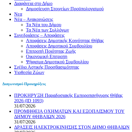
Διαφάνεια στο Δήμο
Δημοσίευση Στοιχείων Προϋπολογισμού
Νεα
Νέα – Ανακοινώσεις
Τα Νέα του Δήμου
Τα Νέα των Συλλόγων
Συνεδριάσεις – Αποφάσεις
Αποφάσεις Δημοτικής Κοινότητας Θήβας
Αποφάσεις Δημοτικού Συμβουλίου
Επιτροπή Ποιότητας Ζωής
Οικονομική Επιτροπη
Ψήφισμα Δημοτικού Συμβουλίου
Σχέδιο Αστικής Προσβασιμότητας
Υιοθεσία Ζώων
Διαγωνισμοί-Προκηρύξεις
ΠΡΟΚΗΡΥΞΗ Παραδοσιακής Εμποροπανήγυρης Θήβας
2026 (ID 1093)
31/07/2026
ΠΡΟΜΗΘΕΙΑ ΟΧΗΜΑΤΩΝ ΚΑΙ ΕΞΟΠΛΙΣΜΟΥ ΤΟΥ
ΔΗΜΟΥ ΘΗΒΑΙΩΝ 2026
31/07/2026
ΔΡΑΣΕΙΣ ΗΛΕΚΤΡΟΚΙΝΗΣΗΣ ΣΤΟΝ ΔΗΜΟ ΘΗΒΑΙΩΝ