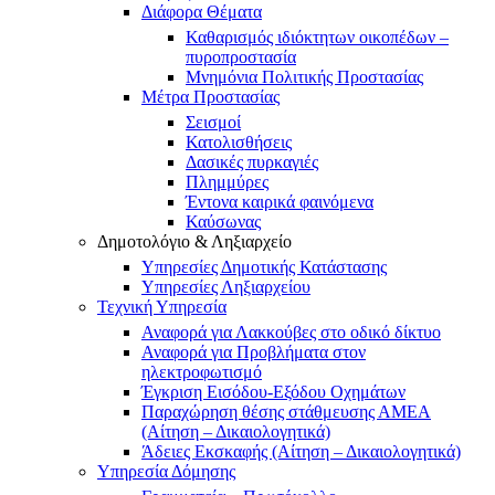
Διάφορα Θέματα
Καθαρισμός ιδιόκτητων οικοπέδων –
πυροπροστασία
Μνημόνια Πολιτικής Προστασίας
Μέτρα Προστασίας
Σεισμοί
Κατολισθήσεις
Δασικές πυρκαγιές
Πλημμύρες
Έντονα καιρικά φαινόμενα
Καύσωνας
Δημοτολόγιο & Ληξιαρχείο
Υπηρεσίες Δημοτικής Κατάστασης
Υπηρεσίες Ληξιαρχείου
Τεχνική Υπηρεσία
Αναφορά για Λακκούβες στο οδικό δίκτυο
Αναφορά για Προβλήματα στον
ηλεκτροφωτισμό
Έγκριση Εισόδου-Εξόδου Οχημάτων
Παραχώρηση θέσης στάθμευσης ΑΜΕΑ
(Αίτηση – Δικαιολογητικά)
Άδειες Εκσκαφής (Αίτηση – Δικαιολογητικά)
Υπηρεσία Δόμησης