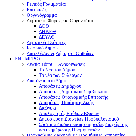
Γενικός Γραμματέας
Επιτροπές
Οργανόγραμμα
Δημοτικοί Φορείς και Οργανισμοί
ΔΟΘ
ΔΗΚΕΘ
ΔΕΥΑΘ
Δημοτικές Ενότητες
Ιστορικό Δήμου
Διατελέσαντες Δήμαρχοι Θηβαίων
ΕΝΗΜΕΡΩΣΗ
Δελτία Τύπου – Ανακοινώσεις
Τα Νέα του Δήμου
Τα νέα των Συλλόγων
Διαφάνεια στο Δήμο
Αποφάσεις Δημάρχου
Αποφάσεις Δημοτικού Συμβουλίου
Αποφάσεις Οικονομικής Επιτροπής
Αποφάσεις Ποιότητας Ζωής
Διαύγεια
Απολογισμός Εσόδων Εξόδων
Δημοσίευση Στοιχείων Προϋπολογισμού
Σύστημα διαδικτυακής υπηρεσίας διαχείρισης
και ενημέρωσης Προμηθευτών
Προκηρύξεις-Διακηρύξεις-Προμήθειες-Υπηρεσίες