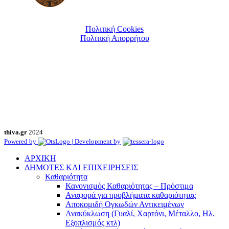
Πολιτική Cookies
Πολιτική Απορρήτου
thiva.gr
2024
Powered by
| Development by
ΑΡΧΙΚΗ
ΔΗΜΟΤΕΣ ΚΑΙ ΕΠΙΧΕΙΡΗΣΕΙΣ
Καθαριότητα
Κανονισμός Καθαριότητας – Πρόστιμα
Αναφορά για προβλήματα καθαριότητας
Αποκομιδή Ογκωδών Αντικειμένων
Ανακύκλωση (Γυαλί, Χαρτόνι, Μέταλλο, Ηλ.
Εξοπλισμός κτλ)