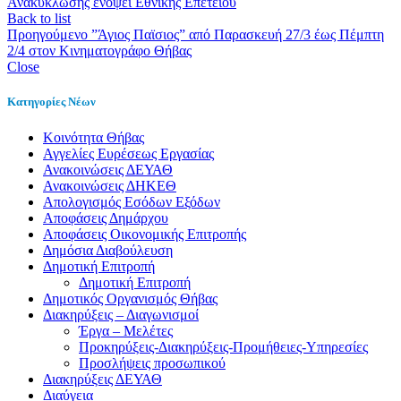
Ανακύκλωσης ενόψει Εθνικής Επετείου
Back to list
Προηγούμενο
”Άγιος Παϊσιος” από Παρασκευή 27/3 έως Πέμπτη
2/4 στον Κινηματογράφο Θήβας
Close
Κατηγορίες Νέων
Kοινότητα Θήβας
Αγγελίες Ευρέσεως Εργασίας
Ανακοινώσεις ΔΕΥΑΘ
Ανακοινώσεις ΔΗΚΕΘ
Απολογισμός Εσόδων Εξόδων
Αποφάσεις Δημάρχου
Αποφάσεις Οικονομικής Επιτροπής
Δημόσια Διαβούλευση
Δημοτική Επιτροπή
Δημοτική Επιτροπή
Δημοτικός Οργανισμός Θήβας
Διακηρύξεις – Διαγωνισμοί
Έργα – Μελέτες
Προκηρύξεις-Διακηρύξεις-Προμήθειες-Υπηρεσίες
Προσλήψεις προσωπικού
Διακηρύξεις ΔΕΥΑΘ
Διαύγεια