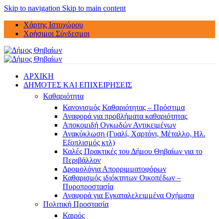
Skip to navigation
Skip to main content
Χάρτης Ιστοχώρου
Χρήσιμοι Σύνδεσμοι
ΑΡΧΙΚΗ
ΔΗΜΟΤΕΣ ΚΑΙ ΕΠΙΧΕΙΡΗΣΕΙΣ
Καθαριότητα
Κανονισμός Καθαριότητας – Πρόστιμα
Αναφορά για προβλήματα καθαριότητας
Αποκομιδή Ογκωδών Αντικειμένων
Ανακύκλωση (Γυαλί, Χαρτόνι, Μέταλλο, Ηλ.
Εξοπλισμός κτλ)
Καλές Πρακτικές του Δήμου Θηβαίων για το
Περιβάλλον
Δρομολόγια Απορριμματοφόρων
Καθαρισμός ιδιόκτητων Οικοπέδων –
Πυροπροστασία
Αναφορά για Εγκαταλελειμμένα Οχήματα
Πολιτική Προστασία
Καιρός