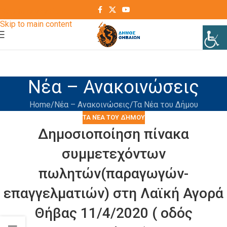
Skip to navigation
Skip to main content
Νέα – Ανακοινώσεις
Home
Νέα – Ανακοινώσεις
Τα Νέα του Δήμου
ΤΑ ΝΈΑ ΤΟΥ ΔΉΜΟΥ
Δημοσιοποίηση πίνακα
συμμετεχόντων
πωλητών(παραγωγών-
επαγγελματιών) στη Λαϊκή Αγορά
Θήβας 11/4/2020 ( οδός