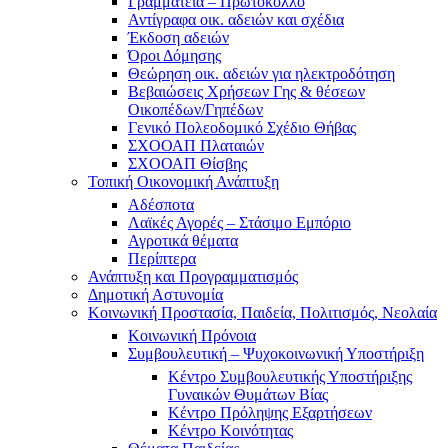
Γραμματεία – Πρωτόκολλο
Αντίγραφα οικ. αδειών και σχέδια
Έκδοση αδειών
Όροι Δόμησης
Θεώρηση οικ. αδειών για ηλεκτροδότηση
Βεβαιώσεις Χρήσεων Γης & θέσεων
Οικοπέδων/Γηπέδων
Γενικό Πολεοδομικό Σχέδιο Θήβας
ΣΧΟΟΑΠ Πλαταιών
ΣΧΟΟΑΠ Θίσβης
Τοπική Οικονομική Ανάπτυξη
Αδέσποτα
Λαϊκές Αγορές – Στάσιμο Εμπόριο
Αγροτικά θέματα
Περίπτερα
Ανάπτυξη και Προγραμματισμός
Δημοτική Αστυνομία
Κοινωνική Προστασία, Παιδεία, Πολιτισμός, Νεολαία
Κοινωνική Πρόνοια
Συμβουλευτική – Ψυχοκοινωνική Υποστήριξη
Κέντρο Συμβουλευτικής Υποστήριξης
Γυναικών Θυμάτων Βίας
Κέντρο Πρόληψης Εξαρτήσεων
Κέντρο Κοινότητας