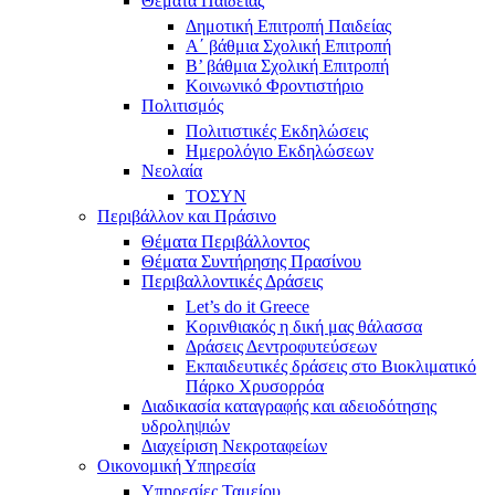
Θέματα Παιδείας
Δημοτική Επιτροπή Παιδείας
Α΄ βάθμια Σχολική Επιτροπή
B’ βάθμια Σχολική Επιτροπή
Κοινωνικό Φροντιστήριο
Πολιτισμός
Πολιτιστικές Εκδηλώσεις
Ημερολόγιο Εκδηλώσεων
Νεολαία
ΤΟΣΥΝ
Περιβάλλον και Πράσινο
Θέματα Περιβάλλοντος
Θέματα Συντήρησης Πρασίνου
Περιβαλλοντικές Δράσεις
Let’s do it Greece
Kορινθιακός η δική μας θάλασσα
Δράσεις Δεντροφυτεύσεων
Εκπαιδευτικές δράσεις στο Βιοκλιματικό
Πάρκο Χρυσορρόα
Διαδικασία καταγραφής και αδειοδότησης
υδροληψιών
Διαχείριση Νεκροταφείων
Οικονομική Υπηρεσία
Υπηρεσίες Ταμείου