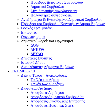
Πρόεδρος Δημοτικού Συμβουλίου
Δημοτικοί Σύμβουλοι
Live Streaming συνεδριάσεων
Παλαιότερες συνεδριάσεις
Αντιδήμαρχοι & Εντεταλμένοι Δημοτικοί Σύμβουλοι
Πρόεδροι και Σύμβουλοι Κοινοτήτων Δήμου Θηβαίων
Γενικός Γραμματέας
Επιτροπές
Οργανόγραμμα
Δημοτικοί Φορείς και Οργανισμοί
ΔΟΘ
ΔΗΚΕΘ
ΔΕΥΑΘ
Δημοτικές Ενότητες
Ιστορικό Δήμου
Διατελέσαντες Δήμαρχοι Θηβαίων
ΕΝΗΜΕΡΩΣΗ
Δελτία Τύπου – Ανακοινώσεις
Τα Νέα του Δήμου
Τα νέα των Συλλόγων
Διαφάνεια στο Δήμο
Αποφάσεις Δημάρχου
Αποφάσεις Δημοτικού Συμβουλίου
Αποφάσεις Οικονομικής Επιτροπής
Αποφάσεις Ποιότητας Ζωής