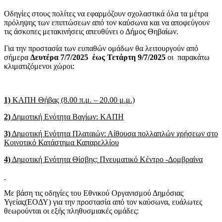
Οδηγίες στους πολίτες να εφαρμόζουν σχολαστικά όλα τα μέτρα
πρόληψης των επιπτώσεων από τον καύσωνα και να αποφεύγουν
τις άσκοπες μετακινήσεις απευθύνει ο Δήμος Θηβαίων.
Για την προστασία των ευπαθών ομάδων θα λειτουργούν από
σήμερα
Δευτέρα 7/7/2025 έως Τετάρτη 9/7/2025
οι παρακάτω
κλιματιζόμενοι χώροι:
1)
ΚΑΠΗ Θήβας (8.00 π.μ. – 20.00 μ.μ.)
2)
Δημοτική Ενότητα Βαγίων: ΚΑΠΗ
3)
Δημοτική Ενότητα Πλαταιών: Αίθουσα πολλαπλών χρήσεων στο
Κοινοτικό Κατάστημα Καπαρελλίου
4)
Δημοτική Ενότητα Θίσβης: Πνευματικό Κέντρο -Δομβραίνα
Με βάση τις οδηγίες του Εθνικού Οργανισμού Δημόσιας
Υγείας(ΕΟΔΥ) για την προστασία από τον καύσωνα, ευάλωτες
θεωρούνται οι εξής πληθυσμιακές ομάδες: