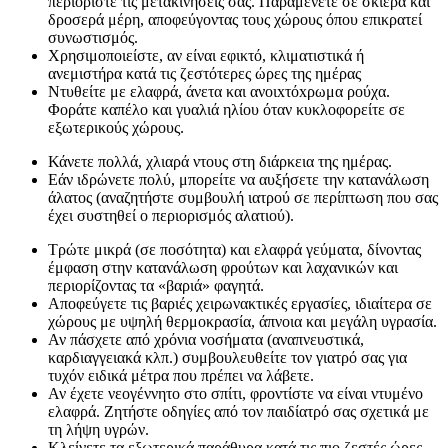
περιορίστε τις μετακινήσεις σας. Παραμένετε σε σκιερά και
δροσερά μέρη, αποφεύγοντας τους χώρους όπου επικρατεί
συνωστισμός.
Χρησιμοποιείστε, αν είναι εφικτό, κλιματιστικά ή
ανεμιστήρα κατά τις ζεστότερες ώρες της ημέρας
Ντυθείτε με ελαφρά, άνετα και ανoιxτόxρωμα ρούχα.
Φοράτε καπέλο και γυαλιά ηλίου όταν κυκλοφορείτε σε
εξωτερικούς χώρους.
Κάνετε πολλά, χλιαρά ντους στη διάρκεια της ημέρας.
Εάν ιδρώνετε πολύ, μπορείτε να αυξήσετε την κατανάλωση
άλατος (αναζητήστε συμβουλή ιατρού σε περίπτωση που σας
έχει συστηθεί ο περιορισμός αλατιού).
Τρώτε μικρά (σε ποσότητα) και ελαφρά γεύματα, δίνοντας
έμφαση στην κατανάλωση φρούτων και λαχανικών και
περιορίζοντας τα «βαριά» φαγητά.
Αποφεύγετε τις βαριές χειρωνακτικές εργασίες, ιδιαίτερα σε
χώρους με υψηλή θερμοκρασία, άπνοια και μεγάλη υγρασία.
Αν πάσχετε από χρόνια νοσήματα (αναπνευστικά,
καρδιαγγειακά κλπ.) συμβουλευθείτε τον γιατρό σας για
τυχόν ειδικά μέτρα που πρέπει να λάβετε.
Αν έχετε νεογέννητο στο σπίτι, φροντίστε να είναι ντυμένο
ελαφρά. Ζητήστε οδηγίες από τον παιδίατρό σας σχετικά με
τη λήψη υγρών.
Κλείνετε τα εξωτερικά παράθυρα κατά τις πιο ζεστές ώρες