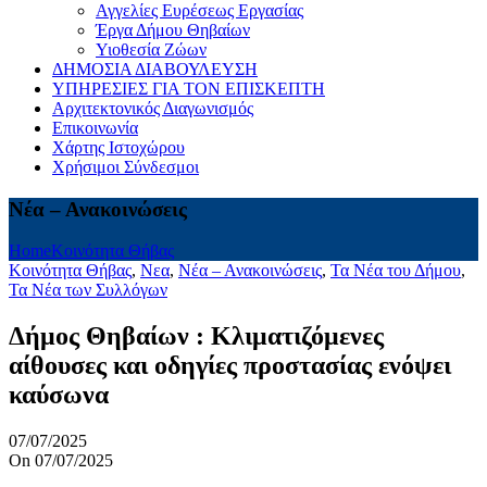
Αγγελίες Ευρέσεως Εργασίας
Έργα Δήμου Θηβαίων
Υιοθεσία Ζώων
ΔΗΜΟΣΙΑ ΔΙΑΒΟΥΛΕΥΣΗ
ΥΠΗΡΕΣΙΕΣ ΓΙΑ ΤΟΝ ΕΠΙΣΚΕΠΤΗ
Αρχιτεκτονικός Διαγωνισμός
Επικοινωνία
Χάρτης Ιστοχώρου
Χρήσιμοι Σύνδεσμοι
Νέα – Ανακοινώσεις
Home
Kοινότητα Θήβας
Kοινότητα Θήβας
,
Νεα
,
Νέα – Ανακοινώσεις
,
Τα Νέα του Δήμου
,
Τα Νέα των Συλλόγων
Δήμος Θηβαίων : Kλιματιζόμενες
αίθουσες και οδηγίες προστασίας ενόψει
καύσωνα
07/07/2025
On 07/07/2025