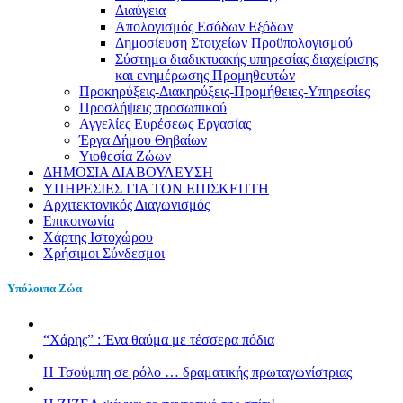
Διαύγεια
Απολογισμός Εσόδων Εξόδων
Δημοσίευση Στοιχείων Προϋπολογισμού
Σύστημα διαδικτυακής υπηρεσίας διαχείρισης
και ενημέρωσης Προμηθευτών
Προκηρύξεις-Διακηρύξεις-Προμήθειες-Υπηρεσίες
Προσλήψεις προσωπικού
Αγγελίες Ευρέσεως Εργασίας
Έργα Δήμου Θηβαίων
Υιοθεσία Ζώων
ΔΗΜΟΣΙΑ ΔΙΑΒΟΥΛΕΥΣΗ
ΥΠΗΡΕΣΙΕΣ ΓΙΑ ΤΟΝ ΕΠΙΣΚΕΠΤΗ
Αρχιτεκτονικός Διαγωνισμός
Επικοινωνία
Χάρτης Ιστοχώρου
Χρήσιμοι Σύνδεσμοι
Υπόλοιπα Ζώα
“Χάρης” : Ένα θαύμα με τέσσερα πόδια
H Τσούμπη σε ρόλο … δραματικής πρωταγωνίστριας