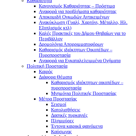
Καθαριότητα
Κανονισμός Καθαριότητας – Πρόστιμα
Αναφορά για προβλήματα καθαριότητας
Αποκομιδή Ογκωδών Αντικειμένων
Ανακύκλωση (Γυαλί, Χαρτόνι, Μέταλλο, Ηλ.
Εξοπλισμός κτλ)
Καλές Πρακτικές του Δήμου Θηβαίων για το
Περιβάλλον
Δρομολόγια Απορριμματοφόρων
Καθαρισμός ιδιόκτητων Οικοπέδων –
Πυροπροστασία
Αναφορά για Εγκαταλελειμμένα Οχήματα
Πολιτική Προστασία
Καιρός
Διάφορα Θέματα
Καθαρισμός ιδιόκτητων οικοπέδων –
πυροπροστασία
Μνημόνια Πολιτικής Προστασίας
Μέτρα Προστασίας
Σεισμοί
Κατολισθήσεις
Δασικές πυρκαγιές
Πλημμύρες
Έντονα καιρικά φαινόμενα
Καύσωνας