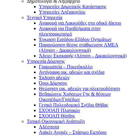
Δημοτολόγιο & Ληξιαρχείο
Υπηρεσίες Δημοτικής Κατάστασης
Υπηρεσίες Ληξιαρχείου
Τεχνική Υπηρεσία
Αναφορά για Λακκούβες στο οδικό δίκτυο
Αναφορά για Προβλήματα στον
ηλεκτροφωτισμό
Έγκριση Εισόδου-Εξόδου Οχημάτων
Παραχώρηση θέσης στάθμευσης ΑΜΕΑ
(Αίτηση – Δικαιολογητικά)
Άδειες Εκσκαφής (Αίτηση – Δικαιολογητικά)
Υπηρεσία Δόμησης
Γραμματεία – Πρωτόκολλο
Αντίγραφα οικ. αδειών και σχέδια
Έκδοση αδειών
Όροι Δόμησης
Θεώρηση οικ. αδειών για ηλεκτροδότηση
Βεβαιώσεις Χρήσεων Γης & θέσεων
Οικοπέδων/Γηπέδων
Γενικό Πολεοδομικό Σχέδιο Θήβας
ΣΧΟΟΑΠ Πλαταιών
ΣΧΟΟΑΠ Θίσβης
Τοπική Οικονομική Ανάπτυξη
Αδέσποτα
Λαϊκές Αγορές – Στάσιμο Εμπόριο