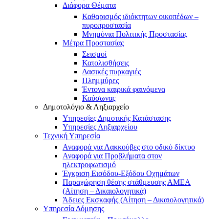
Διάφορα Θέματα
Καθαρισμός ιδιόκτητων οικοπέδων –
πυροπροστασία
Μνημόνια Πολιτικής Προστασίας
Μέτρα Προστασίας
Σεισμοί
Κατολισθήσεις
Δασικές πυρκαγιές
Πλημμύρες
Έντονα καιρικά φαινόμενα
Καύσωνας
Δημοτολόγιο & Ληξιαρχείο
Υπηρεσίες Δημοτικής Κατάστασης
Υπηρεσίες Ληξιαρχείου
Τεχνική Υπηρεσία
Αναφορά για Λακκούβες στο οδικό δίκτυο
Αναφορά για Προβλήματα στον
ηλεκτροφωτισμό
Έγκριση Εισόδου-Εξόδου Οχημάτων
Παραχώρηση θέσης στάθμευσης ΑΜΕΑ
(Αίτηση – Δικαιολογητικά)
Άδειες Εκσκαφής (Αίτηση – Δικαιολογητικά)
Υπηρεσία Δόμησης