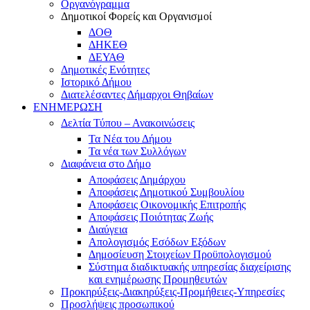
Οργανόγραμμα
Δημοτικοί Φορείς και Οργανισμοί
ΔΟΘ
ΔΗΚΕΘ
ΔΕΥΑΘ
Δημοτικές Ενότητες
Ιστορικό Δήμου
Διατελέσαντες Δήμαρχοι Θηβαίων
ΕΝΗΜΕΡΩΣΗ
Δελτία Τύπου – Ανακοινώσεις
Τα Νέα του Δήμου
Τα νέα των Συλλόγων
Διαφάνεια στο Δήμο
Αποφάσεις Δημάρχου
Αποφάσεις Δημοτικού Συμβουλίου
Αποφάσεις Οικονομικής Επιτροπής
Αποφάσεις Ποιότητας Ζωής
Διαύγεια
Απολογισμός Εσόδων Εξόδων
Δημοσίευση Στοιχείων Προϋπολογισμού
Σύστημα διαδικτυακής υπηρεσίας διαχείρισης
και ενημέρωσης Προμηθευτών
Προκηρύξεις-Διακηρύξεις-Προμήθειες-Υπηρεσίες
Προσλήψεις προσωπικού