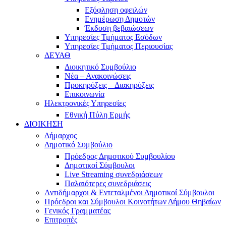
Εξόφληση οφειλών
Ενημέρωση Δημοτών
Έκδοση βεβαιώσεων
Υπηρεσίες Τμήματος Εσόδων
Υπηρεσίες Τμήματος Περιουσίας
ΔΕΥΑΘ
Διοικητικό Συμβούλιο
Νέα – Ανακοινώσεις
Προκηρύξεις – Διακηρύξεις
Επικοινωνία
Ηλεκτρονικές Υπηρεσίες
Εθνική Πύλη Ερμής
ΔΙΟΙΚΗΣΗ
Δήμαρχος
Δημοτικό Συμβούλιο
Πρόεδρος Δημοτικού Συμβουλίου
Δημοτικοί Σύμβουλοι
Live Streaming συνεδριάσεων
Παλαιότερες συνεδριάσεις
Αντιδήμαρχοι & Εντεταλμένοι Δημοτικοί Σύμβουλοι
Πρόεδροι και Σύμβουλοι Κοινοτήτων Δήμου Θηβαίων
Γενικός Γραμματέας
Επιτροπές