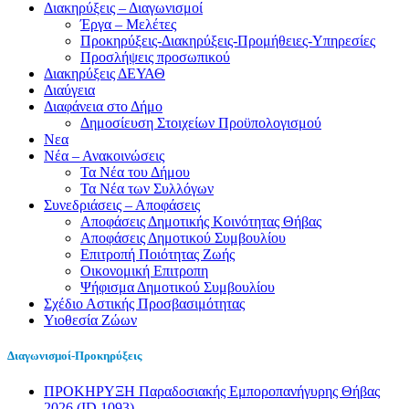
Διακηρύξεις – Διαγωνισμοί
Έργα – Μελέτες
Προκηρύξεις-Διακηρύξεις-Προμήθειες-Υπηρεσίες
Προσλήψεις προσωπικού
Διακηρύξεις ΔΕΥΑΘ
Διαύγεια
Διαφάνεια στο Δήμο
Δημοσίευση Στοιχείων Προϋπολογισμού
Νεα
Νέα – Ανακοινώσεις
Τα Νέα του Δήμου
Τα Νέα των Συλλόγων
Συνεδριάσεις – Αποφάσεις
Αποφάσεις Δημοτικής Κοινότητας Θήβας
Αποφάσεις Δημοτικού Συμβουλίου
Επιτροπή Ποιότητας Ζωής
Οικονομική Επιτροπη
Ψήφισμα Δημοτικού Συμβουλίου
Σχέδιο Αστικής Προσβασιμότητας
Υιοθεσία Ζώων
Διαγωνισμοί-Προκηρύξεις
ΠΡΟΚΗΡΥΞΗ Παραδοσιακής Εμποροπανήγυρης Θήβας
2026 (ID 1093)