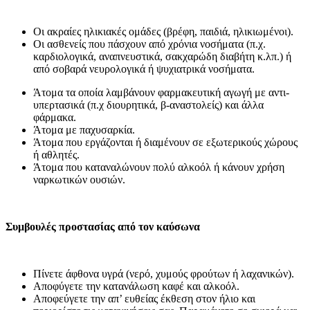
Οι ακραίες ηλικιακές ομάδες (βρέφη, παιδιά, ηλικιωμένοι).
Οι ασθενείς που πάσχουν από χρόνια νοσήματα (π.χ.
καρδιολογικά, αναπνευστικά, σακχαρώδη διαβήτη κ.λπ.) ή
από σοβαρά νευρολογικά ή ψυχιατρικά νοσήματα.
Άτομα τα οποία λαμβάνουν φαρμακευτική αγωγή με αντι-
υπερτασικά (π.χ διουρητικά, β-αναστολείς) και άλλα
φάρμακα.
Άτομα με παχυσαρκία.
Άτομα που εργάζονται ή διαμένουν σε εξωτερικούς χώρους
ή αθλητές.
Άτομα που καταναλώνουν πολύ αλκοόλ ή κάνουν χρήση
ναρκωτικών ουσιών.
Συμβουλές προστασίας από τον καύσωνα
Πίνετε άφθονα υγρά (νερό, χυμούς φρούτων ή λαχανικών).
Αποφύγετε την κατανάλωση καφέ και αλκοόλ.
Αποφεύγετε την απ’ ευθείας έκθεση στον ήλιο και