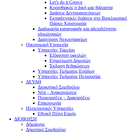
Let’s do it Greece
Kορινθιακός η δική μας θάλασσα
Δράσεις Δεντροφυτεύσεων
Εκπαιδευτικές δράσεις στο Βιοκλιματικό
Πάρκο Χρυσορρόα
Διαδικασία καταγραφής και αδειοδότησης
υδροληψιών
Διαχείριση Νεκροταφείων
Οικονομική Υπηρεσία
Υπηρεσίες Ταμείου
Εξόφληση οφειλών
Ενημέρωση Δημοτών
Έκδοση βεβαιώσεων
Υπηρεσίες Τμήματος Εσόδων
Υπηρεσίες Τμήματος Περιουσίας
ΔΕΥΑΘ
Διοικητικό Συμβούλιο
Νέα – Ανακοινώσεις
Προκηρύξεις – Διακηρύξεις
Επικοινωνία
Ηλεκτρονικές Υπηρεσίες
Εθνική Πύλη Ερμής
ΔΙΟΙΚΗΣΗ
Δήμαρχος
Δημοτικό Συμβούλιο