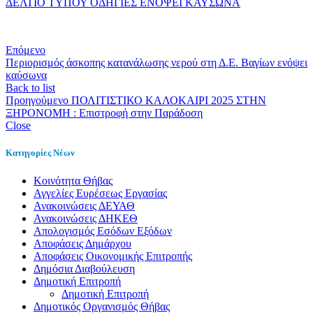
ΔΕΛΤΙΟ ΤΥΠΟΥ ΟΔΗΓΙΕΣ ΕΝΟΨΕΙ ΚΑΥΣΩΝΑ
Επόμενο
Περιορισμός άσκοπης κατανάλωσης νερού στη Δ.Ε. Βαγίων ενόψει
καύσωνα
Back to list
Προηγούμενο
ΠΟΛΙΤΙΣΤΙΚΟ ΚΑΛΟΚΑΙΡΙ 2025 ΣΤΗΝ
ΞΗΡΟΝΟΜΗ : Επιστροφή στην Παράδοση
Close
Κατηγορίες Νέων
Kοινότητα Θήβας
Αγγελίες Ευρέσεως Εργασίας
Ανακοινώσεις ΔΕΥΑΘ
Ανακοινώσεις ΔΗΚΕΘ
Απολογισμός Εσόδων Εξόδων
Αποφάσεις Δημάρχου
Αποφάσεις Οικονομικής Επιτροπής
Δημόσια Διαβούλευση
Δημοτική Επιτροπή
Δημοτική Επιτροπή
Δημοτικός Οργανισμός Θήβας