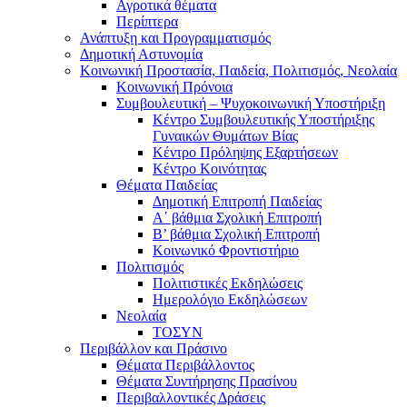
Αγροτικά θέματα
Περίπτερα
Ανάπτυξη και Προγραμματισμός
Δημοτική Αστυνομία
Κοινωνική Προστασία, Παιδεία, Πολιτισμός, Νεολαία
Κοινωνική Πρόνοια
Συμβουλευτική – Ψυχοκοινωνική Υποστήριξη
Κέντρο Συμβουλευτικής Υποστήριξης
Γυναικών Θυμάτων Βίας
Κέντρο Πρόληψης Εξαρτήσεων
Κέντρο Κοινότητας
Θέματα Παιδείας
Δημοτική Επιτροπή Παιδείας
Α΄ βάθμια Σχολική Επιτροπή
B’ βάθμια Σχολική Επιτροπή
Κοινωνικό Φροντιστήριο
Πολιτισμός
Πολιτιστικές Εκδηλώσεις
Ημερολόγιο Εκδηλώσεων
Νεολαία
ΤΟΣΥΝ
Περιβάλλον και Πράσινο
Θέματα Περιβάλλοντος
Θέματα Συντήρησης Πρασίνου
Περιβαλλοντικές Δράσεις