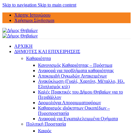
Skip to navigation
Skip to main content
Χάρτης Ιστοχώρου
Χρήσιμοι Σύνδεσμοι
ΑΡΧΙΚΗ
ΔΗΜΟΤΕΣ ΚΑΙ ΕΠΙΧΕΙΡΗΣΕΙΣ
Καθαριότητα
Κανονισμός Καθαριότητας – Πρόστιμα
Αναφορά για προβλήματα καθαριότητας
Αποκομιδή Ογκωδών Αντικειμένων
Ανακύκλωση (Γυαλί, Χαρτόνι, Μέταλλο, Ηλ.
Εξοπλισμός κτλ)
Καλές Πρακτικές του Δήμου Θηβαίων για το
Περιβάλλον
Δρομολόγια Απορριμματοφόρων
Καθαρισμός ιδιόκτητων Οικοπέδων –
Πυροπροστασία
Αναφορά για Εγκαταλελειμμένα Οχήματα
Πολιτική Προστασία
Καιρός