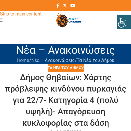
Skip to navigation
Skip to main content
Νέα – Ανακοινώσεις
Home
Νέα – Ανακοινώσεις
Τα Νέα του Δήμου
ΤΑ ΝΈΑ ΤΟΥ ΔΉΜΟΥ
Δήμος Θηβαίων: Χάρτης
πρόβλεψης κινδύνου πυρκαγιάς
για 22/7- Κατηγορία 4 (πολύ
υψηλή)- Απαγόρευση
κυκλοφορίας στα δάση