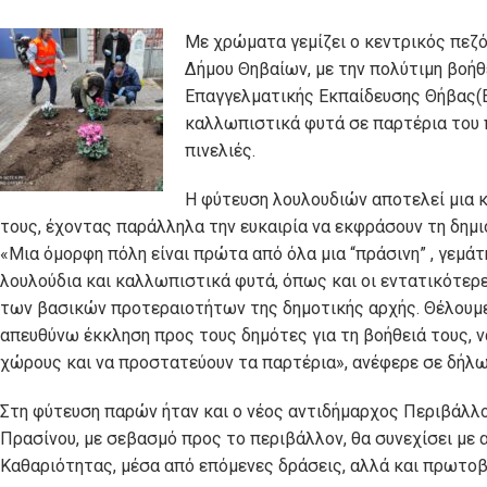
Με χρώματα γεμίζει ο κεντρικός πεζ
Δήμου Θηβαίων, με την πολύτιμη βοή
Επαγγελματικής Εκπαίδευσης Θήβας(
καλλωπιστικά φυτά σε παρτέρια του 
πινελιές.
Η φύτευση λουλουδιών αποτελεί μια κα
τους, έχοντας παράλληλα την ευκαιρία να εκφράσουν τη δημι
«Μια όμορφη πόλη είναι πρώτα από όλα μια “πράσινη” , γεμά
λουλούδια και καλλωπιστικά φυτά, όπως και οι εντατικότερ
των βασικών προτεραιοτήτων της δημοτικής αρχής. Θέλουμε μι
απευθύνω έκκληση προς τους δημότες για τη βοήθειά τους, 
χώρους και να προστατεύουν τα παρτέρια», ανέφερε σε δήλω
Στη φύτευση παρών ήταν και ο νέος αντιδήμαρχος Περιβάλλο
Πρασίνου, με σεβασμό προς το περιβάλλον, θα συνεχίσει με
Καθαριότητας, μέσα από επόμενες δράσεις, αλλά και πρωτοβ