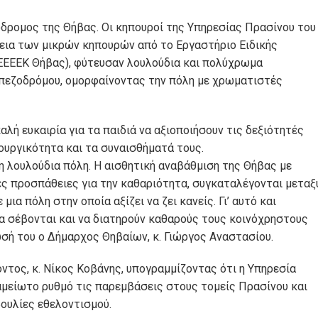
όδρομος της Θήβας. Οι κηπουροί της Υπηρεσίας Πρασίνου του
θεια των μικρών κηπουρών από το Εργαστήριο Ειδικής
ΕΕΕΕΚ Θήβας), φύτευσαν λουλούδια και πολύχρωμα
πεζοδρόμου, ομορφαίνοντας την πόλη με χρωματιστές
λή ευκαιρία για τα παιδιά να αξιοποιήσουν τις δεξιότητές
ουργικότητα και τα συναισθήματά τους.
τη λουλούδια πόλη. Η αισθητική αναβάθμιση της Θήβας με
ες προσπάθειες για την καθαριότητα, συγκαταλέγονται μεταξ
α πόλη στην οποία αξίζει να ζει κανείς. Γι’ αυτό και
να σέβονται και να διατηρούν καθαρούς τους κοινόχρηστους
σή του ο Δήμαρχος Θηβαίων, κ. Γιώργος Αναστασίου.
ντος, κ. Νίκος Κοβάνης, υπογραμμίζοντας ότι η Υπηρεσία
 αμείωτο ρυθμό τις παρεμβάσεις στους τομείς Πρασίνου και
ουλίες εθελοντισμού.