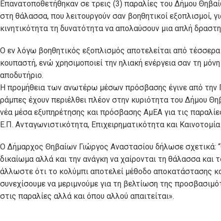
Επανατοποθετήθηκαν σε τρεις (3) παραλίες του Δήμου Θηβαίω
στη θάλασσα, που λειτουργούν σαν βοηθητικοί εξοπλισμοί, γι
κινητικότητα τη δυνατότητα να απολαύσουν μια απλή δραστη
Ο εν λόγω βοηθητικός εξοπλισμός αποτελείται από τέσσερα β
κουπαστή, ενώ χρησιμοποιεί την ηλιακή ενέργεια σαν τη μόνη
αποδυτήριο.
Η προμήθεια των ανωτέρω μέσων πρόσβασης έγινε από την Π
ράμπες έχουν περιέλθει πλέον στην κυριότητα του Δήμου Θη
νέα μέσα εξυπηρέτησης και πρόσβασης ΑμΕΑ για τις παραλίε
Ε.Π. Ανταγωνιστικότητα, Επιχειρηματικότητα και Καινοτομία
O Δήμαρχος Θηβαίων Γιώργος Αναστασίου δήλωσε σχετικά: “O
δικαίωμα αλλά και την ανάγκη να χαίρονται τη θάλασσα και τ
άλλωστε ότι το κολύμπι αποτελεί μέθοδο αποκατάστασης και
συνεχίσουμε να μεριμνούμε για τη βελτίωση της προσβασιμ
στις παραλίες αλλά και όπου αλλού απαιτείται».