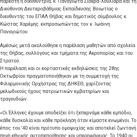
παρέστη η διευθύντρια, κ. Παναγιώτα Σιδερά-Χουλιάρα και τη
Διεύθυνση Δευτεροβάθμιας Εκπαίδευσης Βοιωτίας ο
διευθυντής του ΕΠΑΛ Θήβας και δημοτικός σύμβουλος κ.
Κώστας Χαρέμης. εκπροσωπώντας τον κ. Ιωάννη
Παναγιώτου.
Αμέσως μετά ακολούθησε η παρέλαση μαθητών από σχολεία
της Θήβας, συλλόγους και τμήματα της Αεροπορίας και του
Στρατού.
Η παρέλαση και οι εορταστικές εκδηλώσεις της 28ης
Οκτωβρίου πραγματοποιήθηκαν με τη συμμετοχή της
Φιλαρμονικής Ορχήστρας της ΔΗΚΕΘ, χαρίζοντας
μελωδικούς ήχους πατριωτικών εμβατηρίων και
τραγουδιών.
«Οι Έλληνες έχουμε αποδείξει ότι ξεπερνάμε κάθε εμπόδιο,
κάθε δυσκολία και κάθε πρόκληση όταν είμαστε ενωμένοι. Το
έπος του ’40 είναι πρότυπο ομοψυχίας και αποτελεί ζωντανή
πηγή εθνικής αυτοπεποίθησης και υπερηφάνειας. Το 1940 οι