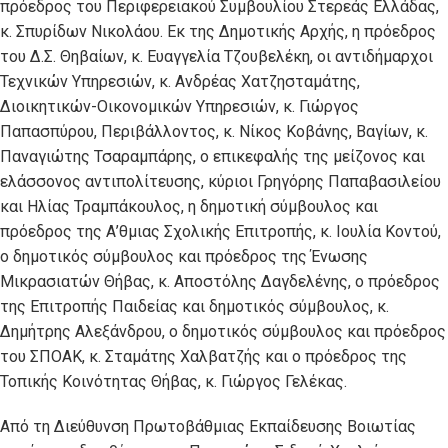
πρόεδρος του Περιφερειακού Συμβουλίου Στερεάς Ελλάδας,
κ. Σπυρίδων Νικολάου. Εκ της Δημοτικής Αρχής, η πρόεδρος
του Δ.Σ. Θηβαίων, κ. Ευαγγελία Τζουβελέκη, οι αντιδήμαρχοι
Τεχνικών Υπηρεσιών, κ. Ανδρέας Χατζησταμάτης,
Διοικητικών-Οικονομικών Υπηρεσιών, κ. Γιώργος
Παπασπύρου, Περιβάλλοντος, κ. Νίκος Κοβάνης, Βαγίων, κ.
Παναγιώτης Τσαραμπάρης, ο επικεφαλής της μείζονος και
ελάσσονος αντιπολίτευσης, κύριοι Γρηγόρης Παπαβασιλείου
και Ηλίας Τραμπάκουλος, η δημοτική σύμβουλος και
πρόεδρος της Α’θμιας Σχολικής Επιτροπής, κ. Ιουλία Κοντού,
ο δημοτικός σύμβουλος και πρόεδρος της Ένωσης
Μικρασιατών Θήβας, κ. Αποστόλης Δαγδελένης, ο πρόεδρος
της Επιτροπής Παιδείας και δημοτικός σύμβουλος, κ.
Δημήτρης Αλεξάνδρου, ο δημοτικός σύμβουλος και πρόεδρος
του ΣΠΟΑΚ, κ. Σταμάτης Χαλβατζής και ο πρόεδρος της
Τοπικής Κοινότητας Θήβας, κ. Γιώργος Γελέκας.
Από τη Διεύθυνση Πρωτοβάθμιας Εκπαίδευσης Βοιωτίας