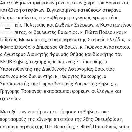
Ακολούθησε επιμνημόσυνη δέηση στον χώρο του Ηρώου και
κατάθεση στεφάνων. Συγκεκριμένα, κατέθεσαν στεφάνι:
Εκπροσωπώντας την κυβέρνηση ο γενικός γραμματέας
Αγροτικής Πολιτικής και Διεθνών Σχέσεων, κ. Κωνσταντίνος
Μπαγινέτας, οι βουλευτές Βοιωτίας, κ. Γιώτα Πούλου και κ.
Γιώργος Μουλκιώτης, ο περιφερειάρχης Στερεάς Ελλάδας, κ.
Φάνης Σπανός, ο Δήμαρχος Θηβαίων, κ. Γιώργος Αναστασίου,
ο Ανώτερος Διοικητής Φρουράς Θήβας και διοικητής του
ΚΕΠΒ Θήβας, ταξίαρχος κ. Ιωάννης Σταματάκης, ο
Υποδιευθυντής της Διεύθυνσης Αστυνομίας Βοιωτίας,
αστυνομικός διευθυντής, κ. Γεώργιος Κακούρης, ο
Υποδιοικητής της Πυροσβεστικής Υπηρεσίας Θήβας, κ.
Γρηγόρης Τσοκανάς, εκπρόσωποι φορέων, συλλόγων και
σχολείων.
Μεταξύ των επισήμων που τίμησαν τη Θήβα στους
εορτασμούς της εθνικής επετείου της 28ης Οκτωβρίου η
αντιπεριφερειάρχης Π.Ε. Βοιωτίας, κ. Φανή Παπαθωμά, και ο