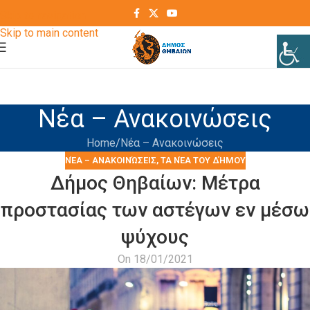
Skip to navigation
Skip to main content
Νέα – Ανακοινώσεις
Home
Νέα – Ανακοινώσεις
ΝΈΑ – ΑΝΑΚΟΙΝΏΣΕΙΣ
,
ΤΑ ΝΈΑ ΤΟΥ ΔΉΜΟΥ
Δήμος Θηβαίων: Μέτρα
προστασίας των αστέγων εν μέσω
ψύχους
On 18/01/2021