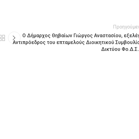
Προηγούμε
Ο Δήμαρχος Θηβαίων Γιώργος Αναστασίου, εξελέ
Αντιπρόεδρος του επταμελούς Διοικητικού Συμβουλί
Δικτύου Φο.Δ.Σ.