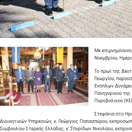
Με επιμνημόσυνη
Νοεμβρίου, Ημέρ
Το πρωί της Δευτ
Γεωργίου, παρου
Ενόπλων Δυνάμεω
Πανηγυρικού της
Πυροβολικού (ΚΕ
Στεφάνια στο Ηρ
Διοικητικών Υπηρεσιών, κ. Γεώργιος Παπασπύρου, εκπροσω
Συμβουλίου Στερεάς Ελλάδας, κ. Σπυρίδων Νικολάου, εκπρο