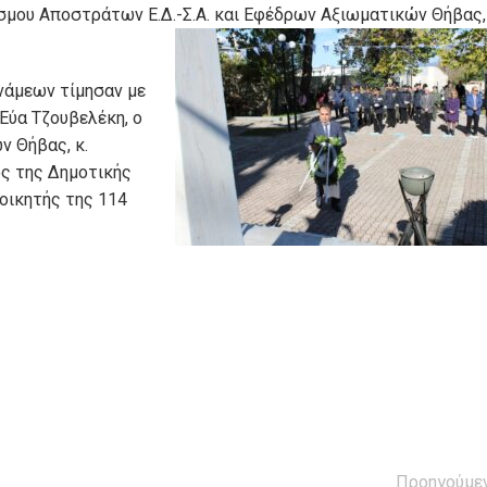
έσμου Αποστράτων Ε.Δ.-Σ.Α. και Εφέδρων Αξιωματικών Θήβας,
νάμεων τίμησαν με
Εύα Τζουβελέκη, ο
 Θήβας, κ.
ς της Δημοτικής
ιοικητής της 114
Προηγούμε