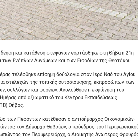
 δέηση και κατάθεση στεφάνων εορτάσθηκε στη Θήβα η 21η
α των Ενόπλων Δυνάμεων και των Εισοδίων της Θεοτόκου.
έρας τελέσθηκε επίσημη δοξολογία στον Ιερό Ναό του Αγίου
σία στελεχών της τοπικής αυτοδιοίκησης, εκπροσώπων των
ν, συλλόγων και φορέων. Ακολούθησε η εκφώνηση του
 Ημέρας από αξιωματικό του Κέντρου Εκπαιδεύσεως
ΠΒ) Θήβας.
ώο των Πεσόντων κατέθεσαν ο αντιδήμαρχος Οικονομικών-
πώντας τον Δήμαρχο Θηβαίων, ο πρόεδρος του Περιφερειακο
σωπώντας τον Περιφερειάρχη, ο Διοικητής Ανωτέρας Φρουράς