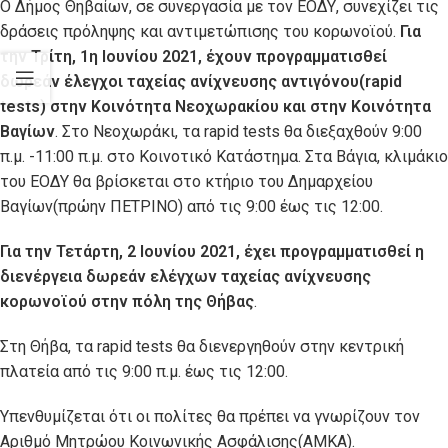
O Δήμος Θηβαίων, σε συνεργασία με τον ΕΟΔΥ, συνεχίζει τις
δράσεις πρόληψης και αντιμετώπισης του κορωνοϊού.
Για
την Τρίτη, 1η Ιουνίου 2021, έχουν προγραμματισθεί
δωρεάν έλεγχοι ταχείας ανίχνευσης αντιγόνου(rapid
tests) στην Κοινότητα Νεοχωρακίου και στην Κοινότητα
Βαγίων
. Στο Νεοχωράκι, τα rapid tests θα διεξαχθούν 9:00
π.μ. -11:00 π.μ. στο Κοινοτικό Κατάστημα. Στα Βάγια, κλιμάκιο
του ΕΟΔΥ θα βρίσκεται στο κτήριο του Δημαρχείου
Βαγίων(πρώην ΠΕΤΡΙΝΟ) από τις 9:00 έως τις 12:00.
Για την Τετάρτη, 2 Ιουνίου 2021, έχει προγραμματισθεί η
διενέργεια δωρεάν ελέγχων ταχείας ανίχνευσης
κορωνοϊού στην πόλη της Θήβας
.
Στη Θήβα, τα rapid tests θα διενεργηθούν στην κεντρική
πλατεία από τις 9:00 π.μ. έως τις 12:00.
Υπενθυμίζεται ότι οι πολίτες θα πρέπει να γνωρίζουν τον
Αριθμό Μητρώου Κοινωνικής Ασφάλισης(ΑΜΚΑ).