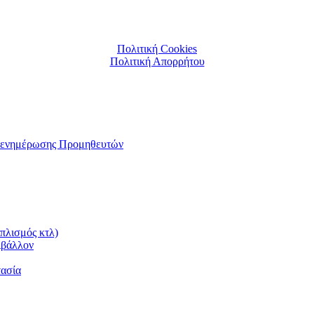
Πολιτική Cookies
Πολιτική Απορρήτου
αι ενημέρωσης Προμηθευτών
πλισμός κτλ)
ιβάλλον
τασία