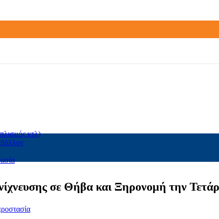
πλισμός κτλ)
ιβάλλον
τασία
νίχνευσης σε Θήβα και Ξηρονομή την Τετάρ
προστασία