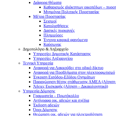
Διάφορα Θέματα
Καθαρισμός ιδιόκτητων οικοπέδων – πυρο
Μνημόνια Πολιτικής Προστασίας
Μέτρα Προστασίας
Σεισμοί
Κατολισθήσεις
Δασικές πυρκαγιές
Πλημμύρες
Έντονα καιρικά φαινόμενα
Καύσωνας
Δημοτολόγιο & Ληξιαρχείο
Υπηρεσίες Δημοτικής Κατάστασης
Υπηρεσίες Ληξιαρχείου
Τεχνική Υπηρεσία
Αναφορά για Λακκούβες στο οδικό δίκτυο
Αναφορά για Προβλήματα στον ηλεκτροφωτισμό
Έγκριση Εισόδου-Εξόδου Οχημάτων
Παραχώρηση θέσης στάθμευσης ΑΜΕΑ (Αίτηση –
Άδειες Εκσκαφής (Αίτηση – Δικαιολογητικά)
Υπηρεσία Δόμησης
Γραμματεία – Πρωτόκολλο
Αντίγραφα οικ. αδειών και σχέδια
Έκδοση αδειών
Όροι Δόμησης
Θεώρηση οικ. αδειών για ηλεκτροδότηση