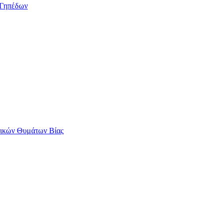
/Γηπέδων
αικών Θυμάτων Βίας