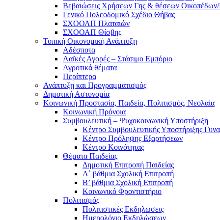
Βεβαιώσεις Χρήσεων Γης & θέσεων Οικοπέδων
Γενικό Πολεοδομικό Σχέδιο Θήβας
ΣΧΟΟΑΠ Πλαταιών
ΣΧΟΟΑΠ Θίσβης
Τοπική Οικονομική Ανάπτυξη
Αδέσποτα
Λαϊκές Αγορές – Στάσιμο Εμπόριο
Αγροτικά θέματα
Περίπτερα
Ανάπτυξη και Προγραμματισμός
Δημοτική Αστυνομία
Κοινωνική Προστασία, Παιδεία, Πολιτισμός, Νεολαία
Κοινωνική Πρόνοια
Συμβουλευτική – Ψυχοκοινωνική Υποστήριξη
Κέντρο Συμβουλευτικής Υποστήριξης Γυν
Κέντρο Πρόληψης Εξαρτήσεων
Κέντρο Κοινότητας
Θέματα Παιδείας
Δημοτική Επιτροπή Παιδείας
Α΄ βάθμια Σχολική Επιτροπή
B’ βάθμια Σχολική Επιτροπή
Κοινωνικό Φροντιστήριο
Πολιτισμός
Πολιτιστικές Εκδηλώσεις
Ημερολόγιο Εκδηλώσεων