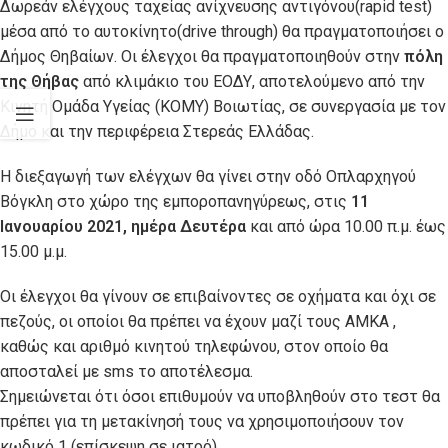
Δωρεάν ελέγχους ταχείας ανίχνευσης αντιγόνου(rapid test)
μέσα από το αυτοκίνητο(drive through) θα πραγματοποιήσει ο
Δήμος Θηβαίων. Οι έλεγχοι θα πραγματοποιηθούν στην
πόλη
της Θήβας
από κλιμάκιο του ΕΟΔΥ, αποτελούμενο από την
Κινητή Ομάδα Υγείας (ΚΟΜΥ) Βοιωτίας, σε συνεργασία με τον
Δήμο και την περιφέρεια Στερεάς Ελλάδας.
Η διεξαγωγή των ελέγχων θα γίνει στην οδό Οπλαρχηγού
Βόγκλη στο χώρο της εμποροπανηγύρεως, στις
11
Ιανουαρίου 2021, ημέρα Δευτέρα
και από ώρα 10.00 π.μ. έως
15.00 μ.μ.
Οι έλεγχοι θα γίνουν σε επιβαίνοντες σε οχήματα και όχι σε
πεζούς, οι οποίοι θα πρέπει να έχουν μαζί τους ΑΜΚΑ ,
καθώς και αριθμό κινητού τηλεφώνου, στον οποίο θα
αποσταλεί με sms το αποτέλεσμα.
Σημειώνεται ότι όσοι επιθυμούν να υποβληθούν στο τεστ θα
πρέπει για τη μετακίνησή τους να χρησιμοποιήσουν τον
κωδικό 1 (επίσκεψη σε ιατρό).