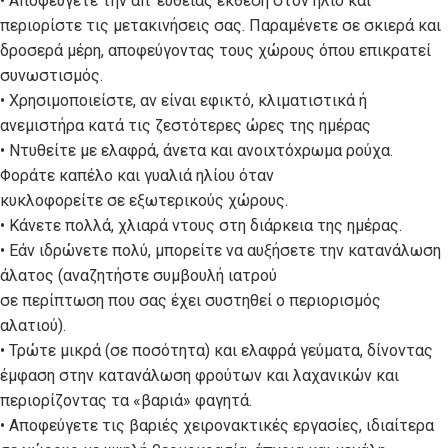
• Αποφεύγετε την απ’ ευθείας έκθεση στον ήλιο και
περιορίστε τις μετακινήσεις σας. Παραμένετε σε σκιερά και
δροσερά μέρη, αποφεύγοντας τους χώρους όπου επικρατεί
συνωστισμός.
• Χρησιμοποιείστε, αν είναι εφικτό, κλιματιστικά ή
ανεμιστήρα κατά τις ζεστότερες ώρες της ημέρας
• Ντυθείτε με ελαφρά, άνετα και ανoιxτόxρωμα ρούχα.
Φοράτε καπέλο και γυαλιά ηλίου όταν
κυκλοφορείτε σε εξωτερικούς χώρους.
• Κάνετε πολλά, χλιαρά ντους στη διάρκεια της ημέρας.
• Εάν ιδρώνετε πολύ, μπορείτε να αυξήσετε την κατανάλωση
άλατος (αναζητήστε συμβουλή ιατρού
σε περίπτωση που σας έχει συστηθεί ο περιορισμός
αλατιού).
• Τρώτε μικρά (σε ποσότητα) και ελαφρά γεύματα, δίνοντας
έμφαση στην κατανάλωση φρούτων και λαχανικών και
περιορίζοντας τα «βαριά» φαγητά.
• Αποφεύγετε τις βαριές χειρονακτικές εργασίες, ιδιαίτερα