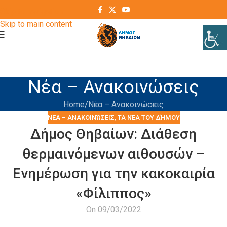
Skip to navigation
Skip to main content
Νέα – Ανακοινώσεις
Home
Νέα – Ανακοινώσεις
ΝΈΑ – ΑΝΑΚΟΙΝΏΣΕΙΣ
,
ΤΑ ΝΈΑ ΤΟΥ ΔΉΜΟΥ
Δήμος Θηβαίων: Διάθεση
θερμαινόμενων αιθουσών –
Ενημέρωση για την κακοκαιρία
«Φίλιππος»
On 09/03/2022