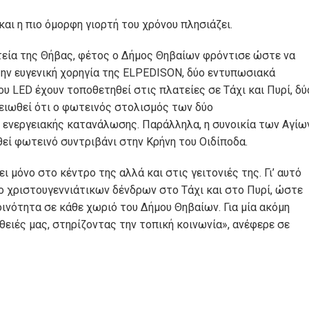
και η πιο όμορφη γιορτή του χρόνου πλησιάζει.
τεία της Θήβας, φέτος ο Δήμος Θηβαίων φρόντισε ώστε να
στην ευγενική χορηγία της ELPEDISON, δύο εντυπωσιακά
υ LED έχουν τοποθετηθεί στις πλατείες σε Τάχι και Πυρί, δύ
μειωθεί ότι ο φωτεινός στολισμός των δύο
ς ενεργειακής κατανάλωσης. Παράλληλα, η συνοικία των Αγίω
ί φωτεινό συντριβάνι στην Κρήνη του Οιδίποδα.
ι μόνο στο κέντρο της αλλά και στις γειτονιές της. Γι’ αυτό
 χριστουγεννιάτικων δένδρων στο Τάχι και στο Πυρί, ώστε
οινότητα σε κάθε χωριό του Δήμου Θηβαίων. Για μία ακόμη
ειές μας, στηρίζοντας την τοπική κοινωνία», ανέφερε σε