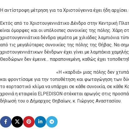
Η αντίστροφη μέτρηση για τα Χριστούγεννα έχει ήδη αρχίσει 
Εκτός από το Χριστουγεννιάτικο Δένδρο στην Κεντρική Πλα
είναι όμορφες και οι υπόλοιπες συνοικίες της πόλης. Χάρη 
χριστουγεννιάτικα δένδρα γεμάτα με χιλιάδες λαμπιόνια τύπο
από τις μεγαλύτερες συνοικίες της πόλης της Θήβας. Να ση
χριστουγεννιάτικων δένδρων έχει γίνει με λαμπάκια χαμηλή
Θεοδώρων δεν έμεινε… παραπονεμένη, καθώς έχει τοποθετηθε
«Η «καρδιά» μιας πόλης δεν χτυπάε
και φροντίσαμε για την τοποθέτηση και φωταγώγηση των δύο
το εορταστικό κλίμα να υπάρχει σε κάθε συνοικία, σε κάθε Κ
χρονιά η εταιρεία ELPEDISON στέκεται αρωγός στις προσπάθ
δήλωσή του ο Δήμαρχος Θηβαίων, κ. Γιώργος Αναστασίου.