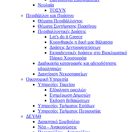
Νεολαία
ΤΟΣΥΝ
Περιβάλλον και Πράσινο
Θέματα Περιβάλλοντος
Θέματα Συντήρησης Πρασίνου
Περιβαλλοντικές Δράσεις
Let’s do it Greece
Kορινθιακός η δική μας θάλασσα
Δράσεις Δεντροφυτεύσεων
Εκπαιδευτικές δράσεις στο Βιοκλιματικό
Πάρκο Χρυσορρόα
Διαδικασία καταγραφής και αδειοδότησης
υδροληψιών
Διαχείριση Νεκροταφείων
Οικονομική Υπηρεσία
Υπηρεσίες Ταμείου
Εξόφληση οφειλών
Ενημέρωση Δημοτών
Έκδοση βεβαιώσεων
Υπηρεσίες Τμήματος Εσόδων
Υπηρεσίες Τμήματος Περιουσίας
ΔΕΥΑΘ
Διοικητικό Συμβούλιο
Νέα – Ανακοινώσεις