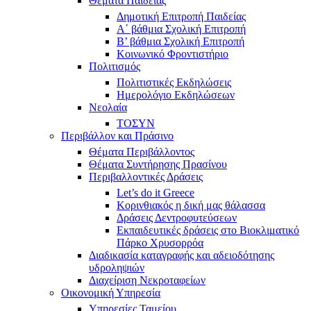
Θέματα Παιδείας
Δημοτική Επιτροπή Παιδείας
Α΄ βάθμια Σχολική Επιτροπή
B’ βάθμια Σχολική Επιτροπή
Κοινωνικό Φροντιστήριο
Πολιτισμός
Πολιτιστικές Εκδηλώσεις
Ημερολόγιο Εκδηλώσεων
Νεολαία
ΤΟΣΥΝ
Περιβάλλον και Πράσινο
Θέματα Περιβάλλοντος
Θέματα Συντήρησης Πρασίνου
Περιβαλλοντικές Δράσεις
Let’s do it Greece
Kορινθιακός η δική μας θάλασσα
Δράσεις Δεντροφυτεύσεων
Εκπαιδευτικές δράσεις στο Βιοκλιματικό
Πάρκο Χρυσορρόα
Διαδικασία καταγραφής και αδειοδότησης
υδροληψιών
Διαχείριση Νεκροταφείων
Οικονομική Υπηρεσία
Υπηρεσίες Ταμείου