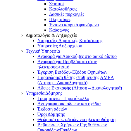
Σεισμοί
Κατολισθήσεις
Δασικές πυρκαγιές
Πλημμύρες
Έντονα καιρικά φαινόμενα
Καύσωνας
Δημοτολόγιο & Ληξιαρχείο
Υπηρεσίες Δημοτικής Κατάστασης
Υπηρεσίες Ληξιαρχείου
Τεχνική Υπηρεσία
Αναφορά για Λακκούβες στο οδικό δίκτυο
Αναφορά για Προβλήματα στον
ηλεκτροφωτισμό
Έγκριση Εισόδου-Εξόδου Οχημάτων
Παραχώρηση θέσης στάθμευσης ΑΜΕΑ
(Αίτηση – Δικαιολογητικά)
Άδειες Εκσκαφής (Αίτηση – Δικαιολογητικά)
Υπηρεσία Δόμησης
Γραμματεία – Πρωτόκολλο
Αντίγραφα οικ. αδειών και σχέδια
Έκδοση αδειών
Όροι Δόμησης
Θεώρηση οικ. αδειών για ηλεκτροδότηση
Βεβαιώσεις Χρήσεων Γης & θέσεων
Οικοπέδων/Γηπέδων