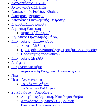
Ανακοινώσεις ΔΕΥΑΘ
Ανακοινώσεις ΔΗΚΕΘ
Απολογισμός Εσόδων Εξόδων
Αποφάσεις Δημάρχου
Αποφάσεις Οικονομικής Επιτροπής
Δημόσια Διαβούλευση
Δημοτική Επιτροπή
Δημοτική Επιτροπή
Δημοτικός Οργανισμός Θήβας
Διακηρύξεις – Διαγωνισμοί
Έργα – Μελέτες
Προκηρύξεις-Διακηρύξεις-Προμήθειες-Υπηρεσίες
Προσλήψεις προσωπικού
Διακηρύξεις ΔΕΥΑΘ
Διαύγεια
Διαφάνεια στο Δήμο
Δημοσίευση Στοιχείων Προϋπολογισμού
Νεα
Νέα – Ανακοινώσεις
Τα Νέα του Δήμου
Τα Νέα των Συλλόγων
Συνεδριάσεις – Αποφάσεις
Αποφάσεις Δημοτικής Κοινότητας Θήβας
Αποφάσεις Δημοτικού Συμβουλίου
Επιτροπή Ποιότητας Ζωής