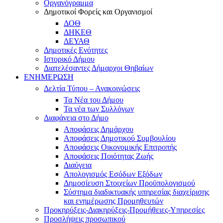
Οργανόγραμμα
Δημοτικοί Φορείς και Οργανισμοί
ΔΟΘ
ΔΗΚΕΘ
ΔΕΥΑΘ
Δημοτικές Ενότητες
Ιστορικό Δήμου
Διατελέσαντες Δήμαρχοι Θηβαίων
ΕΝΗΜΕΡΩΣΗ
Δελτία Τύπου – Ανακοινώσεις
Τα Νέα του Δήμου
Τα νέα των Συλλόγων
Διαφάνεια στο Δήμο
Αποφάσεις Δημάρχου
Αποφάσεις Δημοτικού Συμβουλίου
Αποφάσεις Οικονομικής Επιτροπής
Αποφάσεις Ποιότητας Ζωής
Διαύγεια
Απολογισμός Εσόδων Εξόδων
Δημοσίευση Στοιχείων Προϋπολογισμού
Σύστημα διαδικτυακής υπηρεσίας διαχείρισης
και ενημέρωσης Προμηθευτών
Προκηρύξεις-Διακηρύξεις-Προμήθειες-Υπηρεσίες
Προσλήψεις προσωπικού