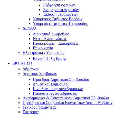
Εξόφληση οφειλών
Ενημέρωση Δημοτών
Έκδοση βεβαιώσεων
Υπηρεσίες Τμήματος Εσόδων
Υπηρεσίες Τμήματος Περιουσίας
ΔΕΥΑΘ
Διοικητικό Συμβούλιο
Νέα – Ανακοινώσεις
Προκηρύξεις – Διακηρύξεις
Επικοινωνία
Ηλεκτρονικές Υπηρεσίες
Εθνική Πύλη Ερμής
ΔΙΟΙΚΗΣΗ
Δήμαρχος
Δημοτικό Συμβούλιο
Πρόεδρος Δημοτικού Συμβουλίου
Δημοτικοί Σύμβουλοι
Live Streaming συνεδριάσεων
Παλαιότερες συνεδριάσεις
Αντιδήμαρχοι & Εντεταλμένοι Δημοτικοί Σύμβουλοι
Πρόεδροι και Σύμβουλοι Κοινοτήτων Δήμου Θηβαίων
Γενικός Γραμματέας
Επιτροπές