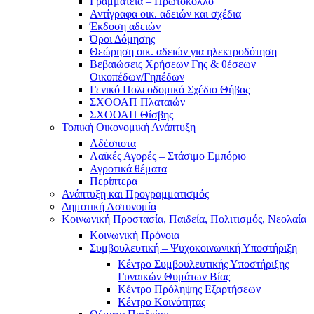
Γραμματεία – Πρωτόκολλο
Αντίγραφα οικ. αδειών και σχέδια
Έκδοση αδειών
Όροι Δόμησης
Θεώρηση οικ. αδειών για ηλεκτροδότηση
Βεβαιώσεις Χρήσεων Γης & θέσεων
Οικοπέδων/Γηπέδων
Γενικό Πολεοδομικό Σχέδιο Θήβας
ΣΧΟΟΑΠ Πλαταιών
ΣΧΟΟΑΠ Θίσβης
Τοπική Οικονομική Ανάπτυξη
Αδέσποτα
Λαϊκές Αγορές – Στάσιμο Εμπόριο
Αγροτικά θέματα
Περίπτερα
Ανάπτυξη και Προγραμματισμός
Δημοτική Αστυνομία
Κοινωνική Προστασία, Παιδεία, Πολιτισμός, Νεολαία
Κοινωνική Πρόνοια
Συμβουλευτική – Ψυχοκοινωνική Υποστήριξη
Κέντρο Συμβουλευτικής Υποστήριξης
Γυναικών Θυμάτων Βίας
Κέντρο Πρόληψης Εξαρτήσεων
Κέντρο Κοινότητας