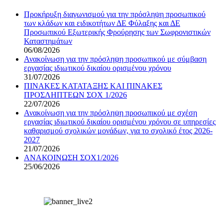
Προκήρυξη διαγωνισμού για την πρόσληψη προσωπικού
των κλάδων και ειδικοτήτων ΔΕ Φύλαξης και ΔΕ
Προσωπικού Εξωτερικής Φρούρησης των Σωφρονιστικών
Καταστημάτων
06/08/2026
Ανακοίνωση για την πρόσληψη προσωπικού με σύμβαση
εργασίας ιδιωτικού δικαίου ορισμένου χρόνου
31/07/2026
ΠΙΝΑΚΕΣ ΚΑΤΑΤΑΞΗΣ ΚΑΙ ΠΙΝΑΚΕΣ
ΠΡΟΣΛΗΠΤΕΩΝ ΣΟΧ 1/2026
22/07/2026
Ανακοίνωση για την πρόσληψη προσωπικού με σχέση
εργασίας ιδιωτικού δικαίου ορισμένου χρόνου σε υπηρεσίες
καθαρισμού σχολικών μονάδων, για το σχολικό έτος 2026-
2027
21/07/2026
ΑΝΑΚΟΙΝΩΣΗ ΣΟΧ1/2026
25/06/2026