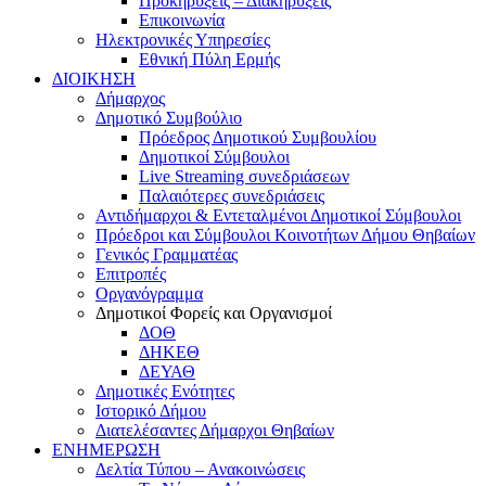
Προκηρύξεις – Διακηρύξεις
Επικοινωνία
Ηλεκτρονικές Υπηρεσίες
Εθνική Πύλη Ερμής
ΔΙΟΙΚΗΣΗ
Δήμαρχος
Δημοτικό Συμβούλιο
Πρόεδρος Δημοτικού Συμβουλίου
Δημοτικοί Σύμβουλοι
Live Streaming συνεδριάσεων
Παλαιότερες συνεδριάσεις
Αντιδήμαρχοι & Εντεταλμένοι Δημοτικοί Σύμβουλοι
Πρόεδροι και Σύμβουλοι Κοινοτήτων Δήμου Θηβαίων
Γενικός Γραμματέας
Επιτροπές
Οργανόγραμμα
Δημοτικοί Φορείς και Οργανισμοί
ΔΟΘ
ΔΗΚΕΘ
ΔΕΥΑΘ
Δημοτικές Ενότητες
Ιστορικό Δήμου
Διατελέσαντες Δήμαρχοι Θηβαίων
ΕΝΗΜΕΡΩΣΗ
Δελτία Τύπου – Ανακοινώσεις