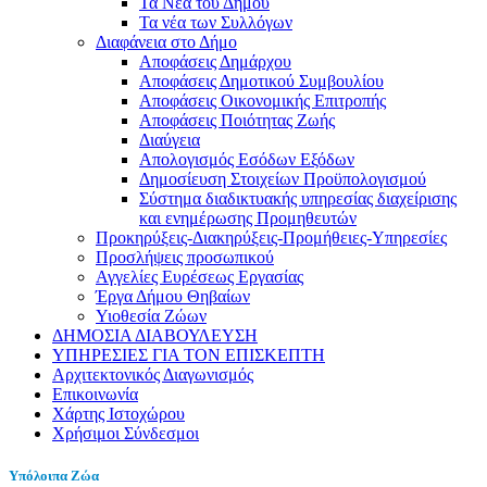
Τα Νέα του Δήμου
Τα νέα των Συλλόγων
Διαφάνεια στο Δήμο
Αποφάσεις Δημάρχου
Αποφάσεις Δημοτικού Συμβουλίου
Αποφάσεις Οικονομικής Επιτροπής
Αποφάσεις Ποιότητας Ζωής
Διαύγεια
Απολογισμός Εσόδων Εξόδων
Δημοσίευση Στοιχείων Προϋπολογισμού
Σύστημα διαδικτυακής υπηρεσίας διαχείρισης
και ενημέρωσης Προμηθευτών
Προκηρύξεις-Διακηρύξεις-Προμήθειες-Υπηρεσίες
Προσλήψεις προσωπικού
Αγγελίες Ευρέσεως Εργασίας
Έργα Δήμου Θηβαίων
Υιοθεσία Ζώων
ΔΗΜΟΣΙΑ ΔΙΑΒΟΥΛΕΥΣΗ
ΥΠΗΡΕΣΙΕΣ ΓΙΑ ΤΟΝ ΕΠΙΣΚΕΠΤΗ
Αρχιτεκτονικός Διαγωνισμός
Επικοινωνία
Χάρτης Ιστοχώρου
Χρήσιμοι Σύνδεσμοι
Υπόλοιπα Ζώα