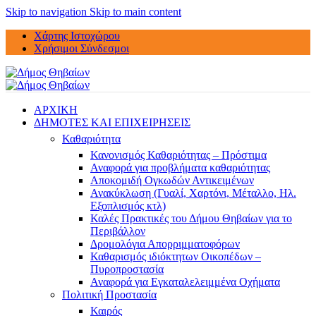
Skip to navigation
Skip to main content
Χάρτης Ιστοχώρου
Χρήσιμοι Σύνδεσμοι
ΑΡΧΙΚΗ
ΔΗΜΟΤΕΣ ΚΑΙ ΕΠΙΧΕΙΡΗΣΕΙΣ
Καθαριότητα
Κανονισμός Καθαριότητας – Πρόστιμα
Αναφορά για προβλήματα καθαριότητας
Αποκομιδή Ογκωδών Αντικειμένων
Ανακύκλωση (Γυαλί, Χαρτόνι, Μέταλλο, Ηλ.
Εξοπλισμός κτλ)
Καλές Πρακτικές του Δήμου Θηβαίων για το
Περιβάλλον
Δρομολόγια Απορριμματοφόρων
Καθαρισμός ιδιόκτητων Οικοπέδων –
Πυροπροστασία
Αναφορά για Εγκαταλελειμμένα Οχήματα
Πολιτική Προστασία
Καιρός