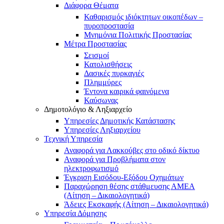
Διάφορα Θέματα
Καθαρισμός ιδιόκτητων οικοπέδων –
πυροπροστασία
Μνημόνια Πολιτικής Προστασίας
Μέτρα Προστασίας
Σεισμοί
Κατολισθήσεις
Δασικές πυρκαγιές
Πλημμύρες
Έντονα καιρικά φαινόμενα
Καύσωνας
Δημοτολόγιο & Ληξιαρχείο
Υπηρεσίες Δημοτικής Κατάστασης
Υπηρεσίες Ληξιαρχείου
Τεχνική Υπηρεσία
Αναφορά για Λακκούβες στο οδικό δίκτυο
Αναφορά για Προβλήματα στον
ηλεκτροφωτισμό
Έγκριση Εισόδου-Εξόδου Οχημάτων
Παραχώρηση θέσης στάθμευσης ΑΜΕΑ
(Αίτηση – Δικαιολογητικά)
Άδειες Εκσκαφής (Αίτηση – Δικαιολογητικά)
Υπηρεσία Δόμησης