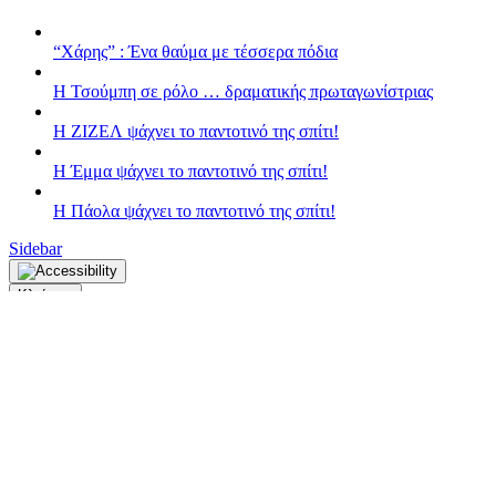
“Χάρης” : Ένα θαύμα με τέσσερα πόδια
H Τσούμπη σε ρόλο … δραματικής πρωταγωνίστριας
Η ΖΙΖΕΛ ψάχνει το παντοτινό της σπίτι!
H Έμμα ψάχνει το παντοτινό της σπίτι!
Η Πάολα ψάχνει το παντοτινό της σπίτι!
Sidebar
Κλείσιμο
Font Resize
A-
A+
Επαναφορά
Contrast
Choose color
black
white
green
blue
red
orange
yellow
navi
Underline links
Επαναφορά
Αντίθεση χρωμάτων