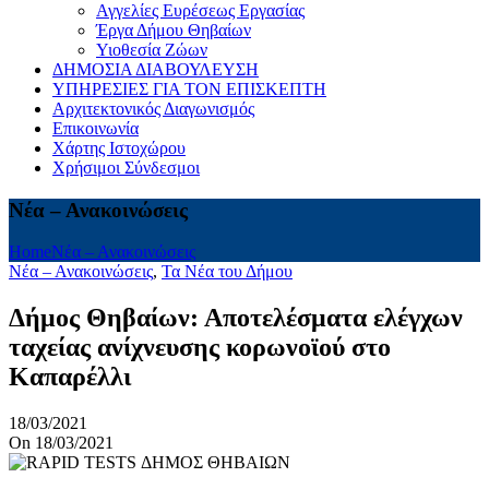
Αγγελίες Ευρέσεως Εργασίας
Έργα Δήμου Θηβαίων
Υιοθεσία Ζώων
ΔΗΜΟΣΙΑ ΔΙΑΒΟΥΛΕΥΣΗ
ΥΠΗΡΕΣΙΕΣ ΓΙΑ ΤΟΝ ΕΠΙΣΚΕΠΤΗ
Αρχιτεκτονικός Διαγωνισμός
Επικοινωνία
Χάρτης Ιστοχώρου
Χρήσιμοι Σύνδεσμοι
Νέα – Ανακοινώσεις
Home
Νέα – Ανακοινώσεις
Νέα – Ανακοινώσεις
,
Τα Νέα του Δήμου
Δήμος Θηβαίων: Αποτελέσματα ελέγχων
ταχείας ανίχνευσης κορωνοϊού στo
Kαπαρέλλι
18/03/2021
On 18/03/2021