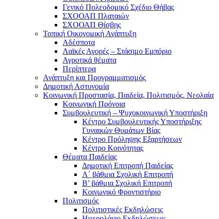
Γενικό Πολεοδομικό Σχέδιο Θήβας
ΣΧΟΟΑΠ Πλαταιών
ΣΧΟΟΑΠ Θίσβης
Τοπική Οικονομική Ανάπτυξη
Αδέσποτα
Λαϊκές Αγορές – Στάσιμο Εμπόριο
Αγροτικά θέματα
Περίπτερα
Ανάπτυξη και Προγραμματισμός
Δημοτική Αστυνομία
Κοινωνική Προστασία, Παιδεία, Πολιτισμός, Νεολαία
Κοινωνική Πρόνοια
Συμβουλευτική – Ψυχοκοινωνική Υποστήριξη
Κέντρο Συμβουλευτικής Υποστήριξης
Γυναικών Θυμάτων Βίας
Κέντρο Πρόληψης Εξαρτήσεων
Κέντρο Κοινότητας
Θέματα Παιδείας
Δημοτική Επιτροπή Παιδείας
Α΄ βάθμια Σχολική Επιτροπή
B’ βάθμια Σχολική Επιτροπή
Κοινωνικό Φροντιστήριο
Πολιτισμός
Πολιτιστικές Εκδηλώσεις
Ημερολόγιο Εκδηλώσεων