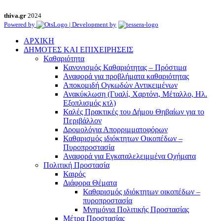
thiva.gr
2024
Powered by
| Development by
ΑΡΧΙΚΗ
ΔΗΜΟΤΕΣ ΚΑΙ ΕΠΙΧΕΙΡΗΣΕΙΣ
Καθαριότητα
Κανονισμός Καθαριότητας – Πρόστιμα
Αναφορά για προβλήματα καθαριότητας
Αποκομιδή Ογκωδών Αντικειμένων
Ανακύκλωση (Γυαλί, Χαρτόνι, Μέταλλο, Ηλ.
Εξοπλισμός κτλ)
Καλές Πρακτικές του Δήμου Θηβαίων για το
Περιβάλλον
Δρομολόγια Απορριμματοφόρων
Καθαρισμός ιδιόκτητων Οικοπέδων –
Πυροπροστασία
Αναφορά για Εγκαταλελειμμένα Οχήματα
Πολιτική Προστασία
Καιρός
Διάφορα Θέματα
Καθαρισμός ιδιόκτητων οικοπέδων –
πυροπροστασία
Μνημόνια Πολιτικής Προστασίας
Μέτρα Προστασίας