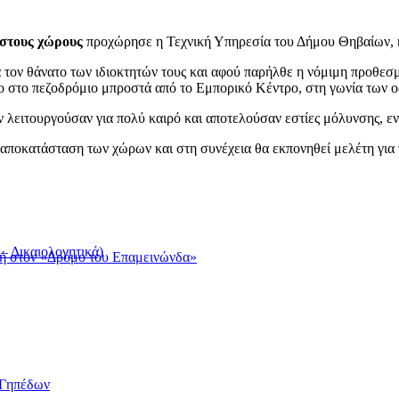
ηστους χώρους
προχώρησε η Τεχνική Υπηρεσία του Δήμου Θηβαίων, κ
τον θάνατο των ιδιοκτητών τους και αφού παρήλθε η νόμιμη προθεσμία
λο στο πεζοδρόμιο μπροστά από το Εμπορικό Κέντρο, στη γωνία των 
ν λειτουργούσαν για πολύ καιρό και αποτελούσαν εστίες μόλυνσης, ε
αποκατάσταση των χώρων και στη συνέχεια θα εκπονηθεί μελέτη για
 Δικαιολογητικά)
ή στον «Δρόμο του Επαμεινώνδα»
/Γηπέδων