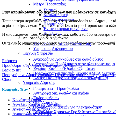
Μέτρα Προστασίας
Σεισμοί
Στην
απομάκρυνση δύο περιπτέρων που βρίσκονταν σε κοινόχρ
Κατολισθήσεις
Δασικές πυρκαγιές
Τα περίπτερα περιήλθαν πρόσφατα στη δικαιοδοσία του Δήμου, μετά 
Πλημμύρες
περίπτερο ήταν εγκατεστημένο στην Πλατεία του Πυριού και το άλ
Έντονα καιρικά φαινόμενα
Καύσωνας
Η απομάκρυνσή τους κρίθηκε αναγκαία, καθότι τα δύο περίπτερα δε
Δημοτολόγιο & Ληξιαρχείο
Οι τεχνικές υπηρεσίες του Δήμου θα προχωρήσουν στην προσωρινή 
Υπηρεσίες Δημοτικής Κατάστασης
Υπηρεσίες Ληξιαρχείου
Τεχνική Υπηρεσία
Αναφορά για Λακκούβες στο οδικό δίκτυο
Επόμενο
Αναφορά για Προβλήματα στον ηλεκτροφωτισμό
Πρόσκληση σύγκλησης Οικονομικής Επιτροπής
Έγκριση Εισόδου-Εξόδου Οχημάτων
Back to list
Παραχώρηση θέσης στάθμευσης ΑΜΕΑ (Αίτηση –
Προηγούμενο
Δήμος Θηβαίων: Πέραν κάθε προσδοκίας η συμμετοχ
Άδειες Εκσκαφής (Αίτηση – Δικαιολογητικά)
Close
Υπηρεσία Δόμησης
Γραμματεία – Πρωτόκολλο
Κατηγορίες Νέων
Αντίγραφα οικ. αδειών και σχέδια
Έκδοση αδειών
Kοινότητα Θήβας
Όροι Δόμησης
Αγγελίες Ευρέσεως Εργασίας
Θεώρηση οικ. αδειών για ηλεκτροδότηση
Ανακοινώσεις ΔΕΥΑΘ
Βεβαιώσεις Χρήσεων Γης & θέσεων Οικοπέδων
Ανακοινώσεις ΔΗΚΕΘ