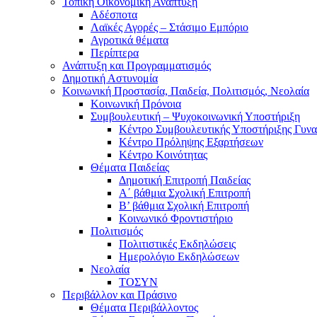
Τοπική Οικονομική Ανάπτυξη
Αδέσποτα
Λαϊκές Αγορές – Στάσιμο Εμπόριο
Αγροτικά θέματα
Περίπτερα
Ανάπτυξη και Προγραμματισμός
Δημοτική Αστυνομία
Κοινωνική Προστασία, Παιδεία, Πολιτισμός, Νεολαία
Κοινωνική Πρόνοια
Συμβουλευτική – Ψυχοκοινωνική Υποστήριξη
Κέντρο Συμβουλευτικής Υποστήριξης Γυν
Κέντρο Πρόληψης Εξαρτήσεων
Κέντρο Κοινότητας
Θέματα Παιδείας
Δημοτική Επιτροπή Παιδείας
Α΄ βάθμια Σχολική Επιτροπή
B’ βάθμια Σχολική Επιτροπή
Κοινωνικό Φροντιστήριο
Πολιτισμός
Πολιτιστικές Εκδηλώσεις
Ημερολόγιο Εκδηλώσεων
Νεολαία
ΤΟΣΥΝ
Περιβάλλον και Πράσινο
Θέματα Περιβάλλοντος