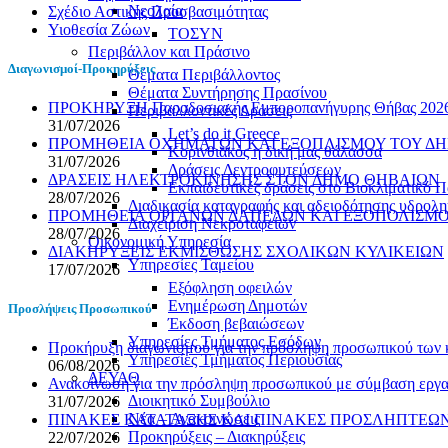
Νεολαία
Σχέδιο Αστικής Προσβασιμότητας
Υιοθεσία Ζώων
ΤΟΣΥΝ
Περιβάλλον και Πράσινο
Διαγωνισμοί-Προκηρύξεις
Θέματα Περιβάλλοντος
Θέματα Συντήρησης Πρασίνου
ΠΡΟΚΗΡΥΞΗ Παραδοσιακής Εμποροπανήγυρης Θήβας 2026 
Περιβαλλοντικές Δράσεις
31/07/2026
Let’s do it Greece
ΠΡΟΜΗΘΕΙΑ ΟΧΗΜΑΤΩΝ ΚΑΙ ΕΞΟΠΛΙΣΜΟΥ ΤΟΥ ΔΗ
Kορινθιακός η δική μας θάλασσα
31/07/2026
Δράσεις Δεντροφυτεύσεων
ΔΡΑΣΕΙΣ ΗΛΕΚΤΡΟΚΙΝΗΣΗΣ ΣΤΟΝ ΔΗΜΟ ΘΗΒΑΙΩΝ
Εκπαιδευτικές δράσεις στο Βιοκλιματικό
28/07/2026
Διαδικασία καταγραφής και αδειοδότησης υδρολ
ΠΡΟΜΗΘΕΙΑ ΟΡΓΑΝΩΝ ΔΑΠΕΔΩΝ ΚΑΙ ΕΞΟΠΟΛΙΣΜΟΥ
Διαχείριση Νεκροταφείων
28/07/2026
Οικονομική Υπηρεσία
ΔΙΑΚΗΡΥΞΕΙΣ ΕΚΜΙΣΘΩΣΗΣ ΣΧΟΛΙΚΩΝ ΚΥΛΙΚΕΙΩΝ
Υπηρεσίες Ταμείου
17/07/2026
Εξόφληση οφειλών
Ενημέρωση Δημοτών
Προσλήψεις Προσωπικού
Έκδοση βεβαιώσεων
Υπηρεσίες Τμήματος Εσόδων
Προκήρυξη διαγωνισμού για την πρόσληψη προσωπικού των
Υπηρεσίες Τμήματος Περιουσίας
06/08/2026
ΔΕΥΑΘ
Ανακοίνωση για την πρόσληψη προσωπικού με σύμβαση εργασ
Διοικητικό Συμβούλιο
31/07/2026
Νέα – Ανακοινώσεις
ΠΙΝΑΚΕΣ ΚΑΤΑΤΑΞΗΣ ΚΑΙ ΠΙΝΑΚΕΣ ΠΡΟΣΛΗΠΤΕΩΝ 
Προκηρύξεις – Διακηρύξεις
22/07/2026