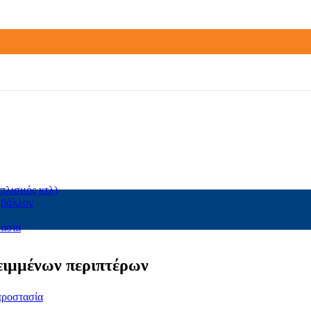
πλισμός κτλ)
ιβάλλον
τασία
ιμμένων περιπτέρων
προστασία