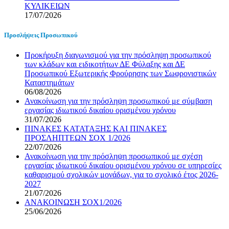
ΚΥΛΙΚΕΙΩΝ
17/07/2026
Προσλήψεις Προσωπικού
Προκήρυξη διαγωνισμού για την πρόσληψη προσωπικού
των κλάδων και ειδικοτήτων ΔΕ Φύλαξης και ΔΕ
Προσωπικού Εξωτερικής Φρούρησης των Σωφρονιστικών
Καταστημάτων
06/08/2026
Ανακοίνωση για την πρόσληψη προσωπικού με σύμβαση
εργασίας ιδιωτικού δικαίου ορισμένου χρόνου
31/07/2026
ΠΙΝΑΚΕΣ ΚΑΤΑΤΑΞΗΣ ΚΑΙ ΠΙΝΑΚΕΣ
ΠΡΟΣΛΗΠΤΕΩΝ ΣΟΧ 1/2026
22/07/2026
Ανακοίνωση για την πρόσληψη προσωπικού με σχέση
εργασίας ιδιωτικού δικαίου ορισμένου χρόνου σε υπηρεσίες
καθαρισμού σχολικών μονάδων, για το σχολικό έτος 2026-
2027
21/07/2026
ΑΝΑΚΟΙΝΩΣΗ ΣΟΧ1/2026
25/06/2026