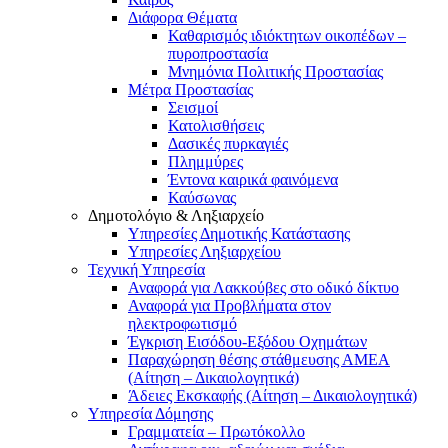
Διάφορα Θέματα
Καθαρισμός ιδιόκτητων οικοπέδων –
πυροπροστασία
Μνημόνια Πολιτικής Προστασίας
Μέτρα Προστασίας
Σεισμοί
Κατολισθήσεις
Δασικές πυρκαγιές
Πλημμύρες
Έντονα καιρικά φαινόμενα
Καύσωνας
Δημοτολόγιο & Ληξιαρχείο
Υπηρεσίες Δημοτικής Κατάστασης
Υπηρεσίες Ληξιαρχείου
Τεχνική Υπηρεσία
Αναφορά για Λακκούβες στο οδικό δίκτυο
Αναφορά για Προβλήματα στον
ηλεκτροφωτισμό
Έγκριση Εισόδου-Εξόδου Οχημάτων
Παραχώρηση θέσης στάθμευσης ΑΜΕΑ
(Αίτηση – Δικαιολογητικά)
Άδειες Εκσκαφής (Αίτηση – Δικαιολογητικά)
Υπηρεσία Δόμησης
Γραμματεία – Πρωτόκολλο