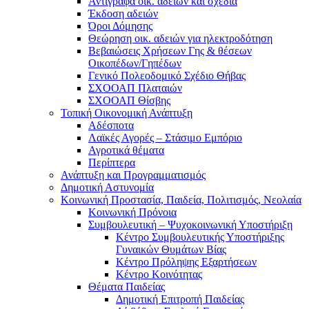
Αντίγραφα οικ. αδειών και σχέδια
Έκδοση αδειών
Όροι Δόμησης
Θεώρηση οικ. αδειών για ηλεκτροδότηση
Βεβαιώσεις Χρήσεων Γης & θέσεων
Οικοπέδων/Γηπέδων
Γενικό Πολεοδομικό Σχέδιο Θήβας
ΣΧΟΟΑΠ Πλαταιών
ΣΧΟΟΑΠ Θίσβης
Τοπική Οικονομική Ανάπτυξη
Αδέσποτα
Λαϊκές Αγορές – Στάσιμο Εμπόριο
Αγροτικά θέματα
Περίπτερα
Ανάπτυξη και Προγραμματισμός
Δημοτική Αστυνομία
Κοινωνική Προστασία, Παιδεία, Πολιτισμός, Νεολαία
Κοινωνική Πρόνοια
Συμβουλευτική – Ψυχοκοινωνική Υποστήριξη
Κέντρο Συμβουλευτικής Υποστήριξης
Γυναικών Θυμάτων Βίας
Κέντρο Πρόληψης Εξαρτήσεων
Κέντρο Κοινότητας
Θέματα Παιδείας
Δημοτική Επιτροπή Παιδείας