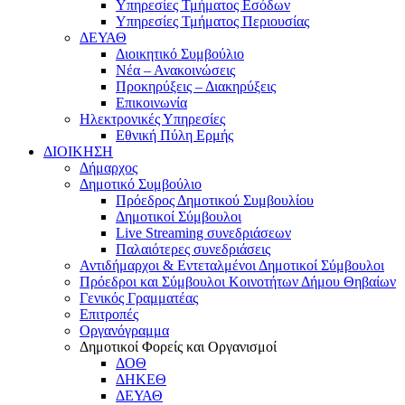
Υπηρεσίες Τμήματος Εσόδων
Υπηρεσίες Τμήματος Περιουσίας
ΔΕΥΑΘ
Διοικητικό Συμβούλιο
Νέα – Ανακοινώσεις
Προκηρύξεις – Διακηρύξεις
Επικοινωνία
Ηλεκτρονικές Υπηρεσίες
Εθνική Πύλη Ερμής
ΔΙΟΙΚΗΣΗ
Δήμαρχος
Δημοτικό Συμβούλιο
Πρόεδρος Δημοτικού Συμβουλίου
Δημοτικοί Σύμβουλοι
Live Streaming συνεδριάσεων
Παλαιότερες συνεδριάσεις
Αντιδήμαρχοι & Εντεταλμένοι Δημοτικοί Σύμβουλοι
Πρόεδροι και Σύμβουλοι Κοινοτήτων Δήμου Θηβαίων
Γενικός Γραμματέας
Επιτροπές
Οργανόγραμμα
Δημοτικοί Φορείς και Οργανισμοί
ΔΟΘ
ΔΗΚΕΘ
ΔΕΥΑΘ