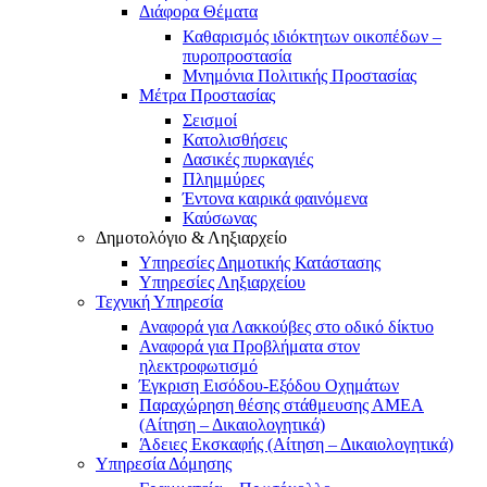
Διάφορα Θέματα
Καθαρισμός ιδιόκτητων οικοπέδων –
πυροπροστασία
Μνημόνια Πολιτικής Προστασίας
Μέτρα Προστασίας
Σεισμοί
Κατολισθήσεις
Δασικές πυρκαγιές
Πλημμύρες
Έντονα καιρικά φαινόμενα
Καύσωνας
Δημοτολόγιο & Ληξιαρχείο
Υπηρεσίες Δημοτικής Κατάστασης
Υπηρεσίες Ληξιαρχείου
Τεχνική Υπηρεσία
Αναφορά για Λακκούβες στο οδικό δίκτυο
Αναφορά για Προβλήματα στον
ηλεκτροφωτισμό
Έγκριση Εισόδου-Εξόδου Οχημάτων
Παραχώρηση θέσης στάθμευσης ΑΜΕΑ
(Αίτηση – Δικαιολογητικά)
Άδειες Εκσκαφής (Αίτηση – Δικαιολογητικά)
Υπηρεσία Δόμησης