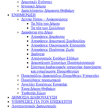
Δημοτικές Ενότητες
Ιστορικό Δήμου
Διατελέσαντες Δήμαρχοι Θηβαίων
ΕΝΗΜΕΡΩΣΗ
Δελτία Τύπου – Ανακοινώσεις
Τα Νέα του Δήμου
Τα νέα των Συλλόγων
Διαφάνεια στο Δήμο
Αποφάσεις Δημάρχου
Αποφάσεις Δημοτικού Συμβουλίου
Αποφάσεις Οικονομικής Επιτροπής
Αποφάσεις Ποιότητας Ζωής
Διαύγεια
Απολογισμός Εσόδων Εξόδων
Δημοσίευση Στοιχείων Προϋπολογισμού
Σύστημα διαδικτυακής υπηρεσίας διαχείρισης
και ενημέρωσης Προμηθευτών
Προκηρύξεις-Διακηρύξεις-Προμήθειες-Υπηρεσίες
Προσλήψεις προσωπικού
Αγγελίες Ευρέσεως Εργασίας
Έργα Δήμου Θηβαίων
Υιοθεσία Ζώων
ΔΗΜΟΣΙΑ ΔΙΑΒΟΥΛΕΥΣΗ
ΥΠΗΡΕΣΙΕΣ ΓΙΑ ΤΟΝ ΕΠΙΣΚΕΠΤΗ
Αρχιτεκτονικός Διαγωνισμός