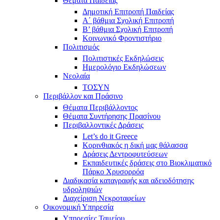
Θέματα Παιδείας
Δημοτική Επιτροπή Παιδείας
Α΄ βάθμια Σχολική Επιτροπή
B’ βάθμια Σχολική Επιτροπή
Κοινωνικό Φροντιστήριο
Πολιτισμός
Πολιτιστικές Εκδηλώσεις
Ημερολόγιο Εκδηλώσεων
Νεολαία
ΤΟΣΥΝ
Περιβάλλον και Πράσινο
Θέματα Περιβάλλοντος
Θέματα Συντήρησης Πρασίνου
Περιβαλλοντικές Δράσεις
Let’s do it Greece
Kορινθιακός η δική μας θάλασσα
Δράσεις Δεντροφυτεύσεων
Εκπαιδευτικές δράσεις στο Βιοκλιματικό
Πάρκο Χρυσορρόα
Διαδικασία καταγραφής και αδειοδότησης
υδροληψιών
Διαχείριση Νεκροταφείων
Οικονομική Υπηρεσία
Υπηρεσίες Ταμείου