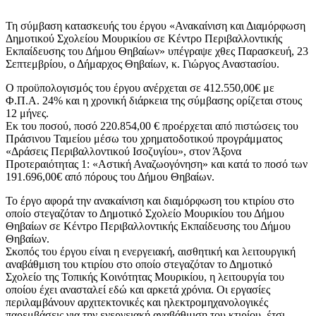
Τη σύμβαση κατασκευής του έργου «Ανακαίνιση και Διαμόρφωση
Δημοτικού Σχολείου Μουρικίου σε Κέντρο Περιβαλλοντικής
Εκπαίδευσης του Δήμου Θηβαίων» υπέγραψε χθες Παρασκευή, 23
Σεπτεμβρίου, ο Δήμαρχος Θηβαίων, κ. Γιώργος Αναστασίου.
Ο προϋπολογισμός του έργου ανέρχεται σε 412.550,00€ με
Φ.Π.Α. 24% και η χρονική διάρκεια της σύμβασης ορίζεται στους
12 μήνες.
Εκ του ποσού, ποσό 220.854,00 € προέρχεται από πιστώσεις του
Πράσινου Ταμείου μέσω του χρηματοδοτικού προγράμματος
«Δράσεις Περιβαλλοντικού Ισοζυγίου», στον Άξονα
Προτεραιότητας 1: «Αστική Αναζωογόνηση» και κατά το ποσό των
191.696,00€ από πόρους του Δήμου Θηβαίων.
Το έργο αφορά την ανακαίνιση και διαμόρφωση του κτιρίου στο
οποίο στεγαζόταν το Δημοτικό Σχολείο Μουρικίου του Δήμου
Θηβαίων σε Κέντρο Περιβαλλοντικής Εκπαίδευσης του Δήμου
Θηβαίων.
Σκοπός του έργου είναι η ενεργειακή, αισθητική και λειτουργική
αναβάθμιση του κτιρίου στο οποίο στεγαζόταν το Δημοτικό
Σχολείο της Τοπικής Κοινότητας Μουρικίου, η λειτουργία του
οποίου έχει ανασταλεί εδώ και αρκετά χρόνια. Οι εργασίες
περιλαμβάνουν αρχιτεκτονικές και ηλεκτρομηχανολογικές
παρεμβάσεις για την ενεργειακή αναβάθμιση του κτιρίου, έτσι