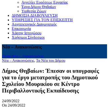
Αγγελίες Ευρέσεως Εργασίας
Έργα Δήμου Θηβαίων
Υιοθεσία Ζώων
ΔΗΜΟΣΙΑ ΔΙΑΒΟΥΛΕΥΣΗ
ΥΠΗΡΕΣΙΕΣ ΓΙΑ ΤΟΝ ΕΠΙΣΚΕΠΤΗ
Αρχιτεκτονικός Διαγωνισμός
Επικοινωνία
Χάρτης Ιστοχώρου
Χρήσιμοι Σύνδεσμοι
Νέα – Ανακοινώσεις
Home
Νέα – Ανακοινώσεις
Νέα – Ανακοινώσεις
,
Τα Νέα του Δήμου
Δήμος Θηβαίων: Έπεσαν οι υπογραφές
για το έργο μετατροπής του Δημοτικού
Σχολείου Μουρικίου σε Κέντρο
Περιβαλλοντικής Εκπαίδευσης
24/09/2022
On 24/09/2022