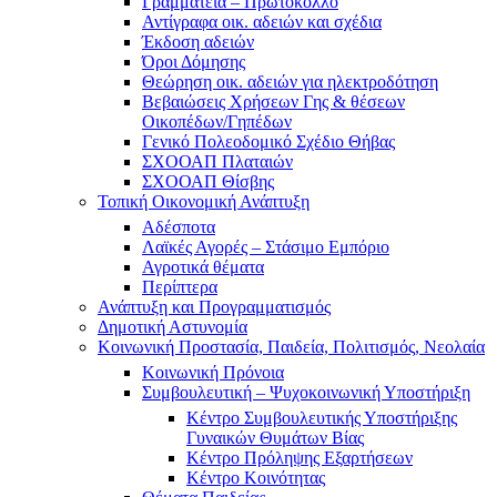
Γραμματεία – Πρωτόκολλο
Αντίγραφα οικ. αδειών και σχέδια
Έκδοση αδειών
Όροι Δόμησης
Θεώρηση οικ. αδειών για ηλεκτροδότηση
Βεβαιώσεις Χρήσεων Γης & θέσεων
Οικοπέδων/Γηπέδων
Γενικό Πολεοδομικό Σχέδιο Θήβας
ΣΧΟΟΑΠ Πλαταιών
ΣΧΟΟΑΠ Θίσβης
Τοπική Οικονομική Ανάπτυξη
Αδέσποτα
Λαϊκές Αγορές – Στάσιμο Εμπόριο
Αγροτικά θέματα
Περίπτερα
Ανάπτυξη και Προγραμματισμός
Δημοτική Αστυνομία
Κοινωνική Προστασία, Παιδεία, Πολιτισμός, Νεολαία
Κοινωνική Πρόνοια
Συμβουλευτική – Ψυχοκοινωνική Υποστήριξη
Κέντρο Συμβουλευτικής Υποστήριξης
Γυναικών Θυμάτων Βίας
Κέντρο Πρόληψης Εξαρτήσεων
Κέντρο Κοινότητας