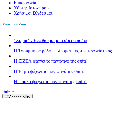
Επικοινωνία
Χάρτης Ιστοχώρου
Χρήσιμοι Σύνδεσμοι
Υπόλοιπα Ζώα
“Χάρης” : Ένα θαύμα με τέσσερα πόδια
H Τσούμπη σε ρόλο … δραματικής πρωταγωνίστριας
Η ΖΙΖΕΛ ψάχνει το παντοτινό της σπίτι!
H Έμμα ψάχνει το παντοτινό της σπίτι!
Η Πάολα ψάχνει το παντοτινό της σπίτι!
Sidebar
Κλείσιμο
Font Resize
A-
A+
Επαναφορά
Contrast
Choose color