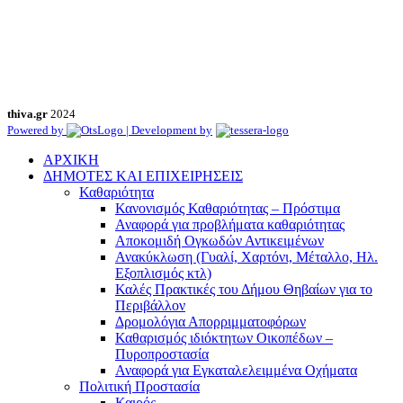
thiva.gr
2024
Powered by
| Development by
ΑΡΧΙΚΗ
ΔΗΜΟΤΕΣ ΚΑΙ ΕΠΙΧΕΙΡΗΣΕΙΣ
Καθαριότητα
Κανονισμός Καθαριότητας – Πρόστιμα
Αναφορά για προβλήματα καθαριότητας
Αποκομιδή Ογκωδών Αντικειμένων
Ανακύκλωση (Γυαλί, Χαρτόνι, Μέταλλο, Ηλ.
Εξοπλισμός κτλ)
Καλές Πρακτικές του Δήμου Θηβαίων για το
Περιβάλλον
Δρομολόγια Απορριμματοφόρων
Καθαρισμός ιδιόκτητων Οικοπέδων –
Πυροπροστασία
Αναφορά για Εγκαταλελειμμένα Οχήματα
Πολιτική Προστασία
Καιρός