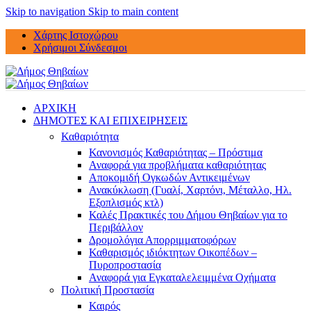
Skip to navigation
Skip to main content
Χάρτης Ιστοχώρου
Χρήσιμοι Σύνδεσμοι
ΑΡΧΙΚΗ
ΔΗΜΟΤΕΣ ΚΑΙ ΕΠΙΧΕΙΡΗΣΕΙΣ
Καθαριότητα
Κανονισμός Καθαριότητας – Πρόστιμα
Αναφορά για προβλήματα καθαριότητας
Αποκομιδή Ογκωδών Αντικειμένων
Ανακύκλωση (Γυαλί, Χαρτόνι, Μέταλλο, Ηλ.
Εξοπλισμός κτλ)
Καλές Πρακτικές του Δήμου Θηβαίων για το
Περιβάλλον
Δρομολόγια Απορριμματοφόρων
Καθαρισμός ιδιόκτητων Οικοπέδων –
Πυροπροστασία
Αναφορά για Εγκαταλελειμμένα Οχήματα
Πολιτική Προστασία
Καιρός