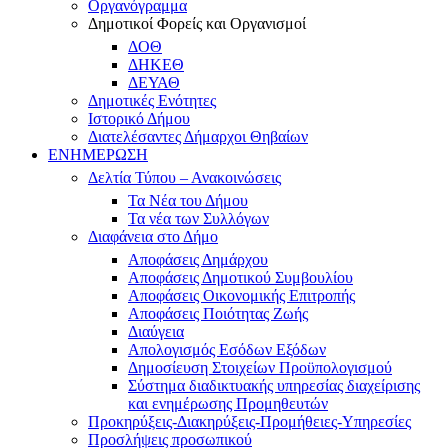
Οργανόγραμμα
Δημοτικοί Φορείς και Οργανισμοί
ΔΟΘ
ΔΗΚΕΘ
ΔΕΥΑΘ
Δημοτικές Ενότητες
Ιστορικό Δήμου
Διατελέσαντες Δήμαρχοι Θηβαίων
ΕΝΗΜΕΡΩΣΗ
Δελτία Τύπου – Ανακοινώσεις
Τα Νέα του Δήμου
Τα νέα των Συλλόγων
Διαφάνεια στο Δήμο
Αποφάσεις Δημάρχου
Αποφάσεις Δημοτικού Συμβουλίου
Αποφάσεις Οικονομικής Επιτροπής
Αποφάσεις Ποιότητας Ζωής
Διαύγεια
Απολογισμός Εσόδων Εξόδων
Δημοσίευση Στοιχείων Προϋπολογισμού
Σύστημα διαδικτυακής υπηρεσίας διαχείρισης
και ενημέρωσης Προμηθευτών
Προκηρύξεις-Διακηρύξεις-Προμήθειες-Υπηρεσίες
Προσλήψεις προσωπικού