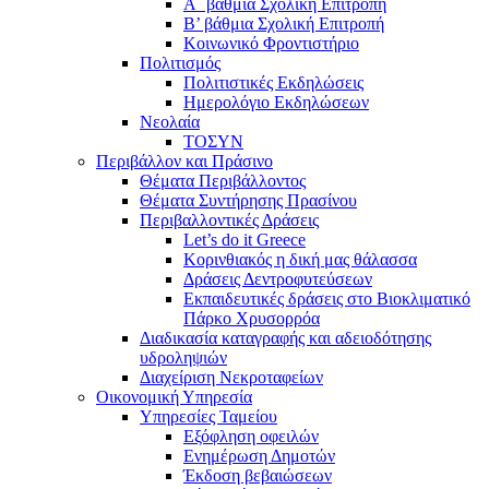
Α΄ βάθμια Σχολική Επιτροπή
B’ βάθμια Σχολική Επιτροπή
Κοινωνικό Φροντιστήριο
Πολιτισμός
Πολιτιστικές Εκδηλώσεις
Ημερολόγιο Εκδηλώσεων
Νεολαία
ΤΟΣΥΝ
Περιβάλλον και Πράσινο
Θέματα Περιβάλλοντος
Θέματα Συντήρησης Πρασίνου
Περιβαλλοντικές Δράσεις
Let’s do it Greece
Kορινθιακός η δική μας θάλασσα
Δράσεις Δεντροφυτεύσεων
Εκπαιδευτικές δράσεις στο Βιοκλιματικό
Πάρκο Χρυσορρόα
Διαδικασία καταγραφής και αδειοδότησης
υδροληψιών
Διαχείριση Νεκροταφείων
Οικονομική Υπηρεσία
Υπηρεσίες Ταμείου
Εξόφληση οφειλών
Ενημέρωση Δημοτών
Έκδοση βεβαιώσεων