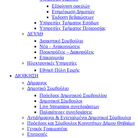
Εξόφληση οφειλών
Ενημέρωση Δημοτών
Έκδοση βεβαιώσεων
Υπηρεσίες Τμήματος Εσόδων
Υπηρεσίες Τμήματος Περιουσίας
ΔΕΥΑΘ
Διοικητικό Συμβούλιο
Νέα – Ανακοινώσεις
Προκηρύξεις – Διακηρύξεις
Επικοινωνία
Ηλεκτρονικές Υπηρεσίες
Εθνική Πύλη Ερμής
ΔΙΟΙΚΗΣΗ
Δήμαρχος
Δημοτικό Συμβούλιο
Πρόεδρος Δημοτικού Συμβουλίου
Δημοτικοί Σύμβουλοι
Live Streaming συνεδριάσεων
Παλαιότερες συνεδριάσεις
Αντιδήμαρχοι & Εντεταλμένοι Δημοτικοί Σύμβουλοι
Πρόεδροι και Σύμβουλοι Κοινοτήτων Δήμου Θηβαίων
Γενικός Γραμματέας
Επιτροπές