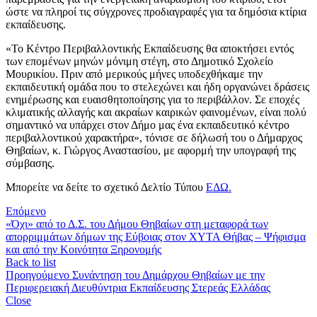
ώστε να πληροί τις σύγχρονες προδιαγραφές για τα δημόσια κτίρια
εκπαίδευσης.
«Το Κέντρο Περιβαλλοντικής Εκπαίδευσης θα αποκτήσει εντός
των επομένων μηνών μόνιμη στέγη, στο Δημοτικό Σχολείο
Μουρικίου. Πριν από μερικούς μήνες υποδεχθήκαμε την
εκπαιδευτική ομάδα που το στελεχώνει και ήδη οργανώνει δράσεις
ενημέρωσης και ευαισθητοποίησης για το περιβάλλον. Σε εποχές
κλιματικής αλλαγής και ακραίων καιρικών φαινομένων, είναι πολύ
σημαντικό να υπάρχει στον Δήμο μας ένα εκπαιδευτικό κέντρο
περιβαλλοντικού χαρακτήρα», τόνισε σε δήλωσή του ο Δήμαρχος
Θηβαίων, κ. Γιώργος Αναστασίου, με αφορμή την υπογραφή της
σύμβασης.
Μπορείτε να δείτε το σχετικό Δελτίο Τύπου
ΕΔΩ.
Επόμενο
«Όχι» από το Δ.Σ. του Δήμου Θηβαίων στη μεταφορά των
απορριμμάτων δήμων της Εύβοιας στον ΧΥΤΑ Θήβας – Ψήφισμα
και από την Κοινότητα Ξηρονομής
Back to list
Προηγούμενο
Συνάντηση του Δημάρχου Θηβαίων με την
Περιφερειακή Διευθύντρια Εκπαίδευσης Στερεάς Ελλάδας
Close