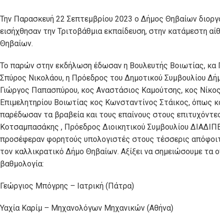
Την Παρασκευή 22 Σεπτεμβρίου 2023 ο Δήμος Θηβαίων διορ
εισήχθησαν την Τριτοβάθμια εκπαίδευση, στην κατάμεστη αί
Θηβαίων.
Το παρών στην εκδήλωση έδωσαν η Βουλευτής Βοιωτίας, κα 
Σπύρος Νικολάου, η Πρόεδρος του Δημοτικού Συμβουλίου Δήμ
Γιώργος Παπασπύρου, κος Αναστάσιος Καμούτσης, κος Νίκος
Επιμελητηρίου Βοιωτίας κος Κωνσταντίνος Στάικος, όπως και
παρέδωσαν τα βραβεία και τους επαίνους στους επιτυχόντες
Κοτσαμπασάκης , Πρόεδρος Διοικητικού Συμβουλίου ΔΙΑΔΙΠ
προσέφεραν φορητούς υπολογιστές στους τέσσερις απόφοιτ
τον καλλικρατικό Δήμο Θηβαίων. Αξίξει να σημειώσουμε τα
βαθμολογία:
Γεώργιος Μπόγρης – Ιατρική (Πάτρα)
Υαχία Καρίμ – Μηχανολόγων Μηχανικών (Αθήνα)