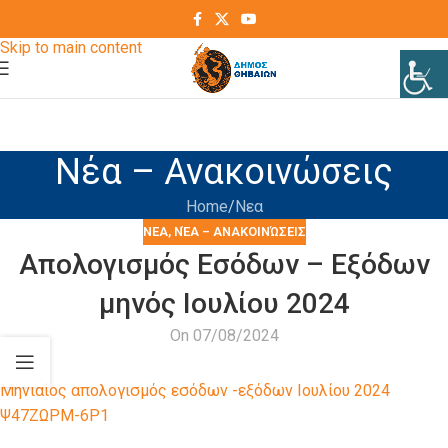
Skip to navigation
Skip to main content
Νέα – Ανακοινώσεις
Home
Νεα
ΝΕΑ
,
ΝΈΑ – ΑΝΑΚΟΙΝΏΣΕΙΣ
Απολογισμός Εσόδων – Εξόδων
μηνός Ιουλίου 2024
On 07/08/2024
Μηνιαίος απολογισμός εσόδων -εξόδων Ιουλίου 2024
Ψ47ΖΩΡΜ-6Ρ1