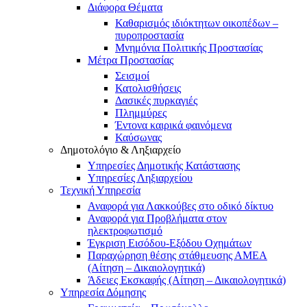
Διάφορα Θέματα
Καθαρισμός ιδιόκτητων οικοπέδων –
πυροπροστασία
Μνημόνια Πολιτικής Προστασίας
Μέτρα Προστασίας
Σεισμοί
Κατολισθήσεις
Δασικές πυρκαγιές
Πλημμύρες
Έντονα καιρικά φαινόμενα
Καύσωνας
Δημοτολόγιο & Ληξιαρχείο
Υπηρεσίες Δημοτικής Κατάστασης
Υπηρεσίες Ληξιαρχείου
Τεχνική Υπηρεσία
Αναφορά για Λακκούβες στο οδικό δίκτυο
Αναφορά για Προβλήματα στον
ηλεκτροφωτισμό
Έγκριση Εισόδου-Εξόδου Οχημάτων
Παραχώρηση θέσης στάθμευσης ΑΜΕΑ
(Αίτηση – Δικαιολογητικά)
Άδειες Εκσκαφής (Αίτηση – Δικαιολογητικά)
Υπηρεσία Δόμησης