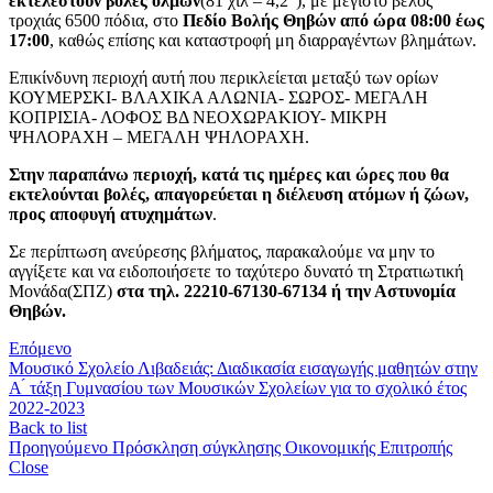
εκτελεστούν βολές όλμων
(81 χιλ – 4,2″), με μέγιστο βέλος
τροχιάς 6500 πόδια, στο
Πεδίο Βολής Θηβών από ώρα 08:00 έως
17:00
, καθώς επίσης και καταστροφή μη διαρραγέντων βλημάτων.
Επικίνδυνη περιοχή αυτή που περικλείεται μεταξύ των ορίων
ΚΟΥΜΕΡΣΚΙ- ΒΛΑΧΙΚΑ ΑΛΩΝΙΑ- ΣΩΡΟΣ- ΜΕΓΑΛΗ
ΚΟΠΡΙΣΙΑ- ΛΟΦΟΣ ΒΔ ΝΕΟΧΩΡΑΚΙΟΥ- ΜΙΚΡΗ
ΨΗΛΟΡΑΧΗ – ΜΕΓΑΛΗ ΨΗΛΟΡΑΧΗ.
Στην παραπάνω περιοχή, κατά τις ημέρες και ώρες που θα
εκτελούνται βολές, απαγορεύεται η διέλευση ατόμων ή ζώων,
προς αποφυγή ατυχημάτων
.
Σε περίπτωση ανεύρεσης βλήματος, παρακαλούμε να μην το
αγγίξετε και να ειδοποιήσετε το ταχύτερο δυνατό τη Στρατιωτική
Μονάδα(ΣΠΖ)
στα τηλ. 22210-67130-67134 ή την Αστυνομία
Θηβών.
Επόμενο
Μουσικό Σχολείο Λιβαδειάς: Διαδικασία εισαγωγής μαθητών στην
Α ́ τάξη Γυμνασίου των Μουσικών Σχολείων για το σχολικό έτος
2022-2023
Back to list
Προηγούμενο
Πρόσκληση σύγκλησης Οικονομικής Επιτροπής
Close