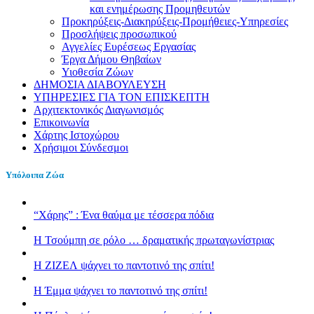
και ενημέρωσης Προμηθευτών
Προκηρύξεις-Διακηρύξεις-Προμήθειες-Υπηρεσίες
Προσλήψεις προσωπικού
Αγγελίες Ευρέσεως Εργασίας
Έργα Δήμου Θηβαίων
Υιοθεσία Ζώων
ΔΗΜΟΣΙΑ ΔΙΑΒΟΥΛΕΥΣΗ
ΥΠΗΡΕΣΙΕΣ ΓΙΑ ΤΟΝ ΕΠΙΣΚΕΠΤΗ
Αρχιτεκτονικός Διαγωνισμός
Επικοινωνία
Χάρτης Ιστοχώρου
Χρήσιμοι Σύνδεσμοι
Υπόλοιπα Ζώα
“Χάρης” : Ένα θαύμα με τέσσερα πόδια
H Τσούμπη σε ρόλο … δραματικής πρωταγωνίστριας
Η ΖΙΖΕΛ ψάχνει το παντοτινό της σπίτι!
H Έμμα ψάχνει το παντοτινό της σπίτι!