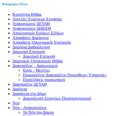
Κατηγορίες Νέων
Kοινότητα Θήβας
Αγγελίες Ευρέσεως Εργασίας
Ανακοινώσεις ΔΕΥΑΘ
Ανακοινώσεις ΔΗΚΕΘ
Απολογισμός Εσόδων Εξόδων
Αποφάσεις Δημάρχου
Αποφάσεις Οικονομικής Επιτροπής
Δημόσια Διαβούλευση
Δημοτική Επιτροπή
Δημοτική Επιτροπή
Δημοτικός Οργανισμός Θήβας
Διακηρύξεις – Διαγωνισμοί
Έργα – Μελέτες
Προκηρύξεις-Διακηρύξεις-Προμήθειες-Υπηρεσίες
Προσλήψεις προσωπικού
Διακηρύξεις ΔΕΥΑΘ
Διαύγεια
Διαφάνεια στο Δήμο
Δημοσίευση Στοιχείων Προϋπολογισμού
Νεα
Νέα – Ανακοινώσεις
Τα Νέα του Δήμου