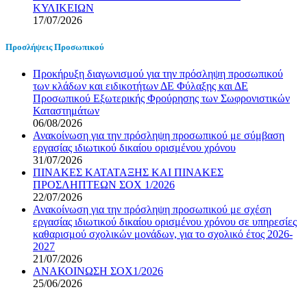
ΚΥΛΙΚΕΙΩΝ
17/07/2026
Προσλήψεις Προσωπικού
Προκήρυξη διαγωνισμού για την πρόσληψη προσωπικού
των κλάδων και ειδικοτήτων ΔΕ Φύλαξης και ΔΕ
Προσωπικού Εξωτερικής Φρούρησης των Σωφρονιστικών
Καταστημάτων
06/08/2026
Ανακοίνωση για την πρόσληψη προσωπικού με σύμβαση
εργασίας ιδιωτικού δικαίου ορισμένου χρόνου
31/07/2026
ΠΙΝΑΚΕΣ ΚΑΤΑΤΑΞΗΣ ΚΑΙ ΠΙΝΑΚΕΣ
ΠΡΟΣΛΗΠΤΕΩΝ ΣΟΧ 1/2026
22/07/2026
Ανακοίνωση για την πρόσληψη προσωπικού με σχέση
εργασίας ιδιωτικού δικαίου ορισμένου χρόνου σε υπηρεσίες
καθαρισμού σχολικών μονάδων, για το σχολικό έτος 2026-
2027
21/07/2026
ΑΝΑΚΟΙΝΩΣΗ ΣΟΧ1/2026
25/06/2026