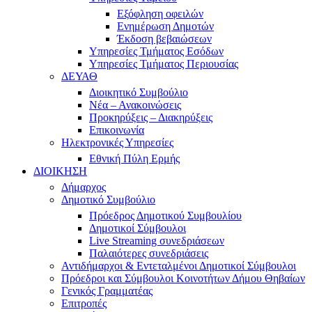
Εξόφληση οφειλών
Ενημέρωση Δημοτών
Έκδοση βεβαιώσεων
Υπηρεσίες Τμήματος Εσόδων
Υπηρεσίες Τμήματος Περιουσίας
ΔΕΥΑΘ
Διοικητικό Συμβούλιο
Νέα – Ανακοινώσεις
Προκηρύξεις – Διακηρύξεις
Επικοινωνία
Ηλεκτρονικές Υπηρεσίες
Εθνική Πύλη Ερμής
ΔΙΟΙΚΗΣΗ
Δήμαρχος
Δημοτικό Συμβούλιο
Πρόεδρος Δημοτικού Συμβουλίου
Δημοτικοί Σύμβουλοι
Live Streaming συνεδριάσεων
Παλαιότερες συνεδριάσεις
Αντιδήμαρχοι & Εντεταλμένοι Δημοτικοί Σύμβουλοι
Πρόεδροι και Σύμβουλοι Κοινοτήτων Δήμου Θηβαίων
Γενικός Γραμματέας
Επιτροπές