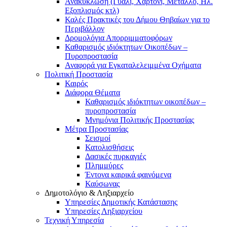
Ανακύκλωση (Γυαλί, Χαρτόνι, Μέταλλο, Ηλ.
Εξοπλισμός κτλ)
Καλές Πρακτικές του Δήμου Θηβαίων για το
Περιβάλλον
Δρομολόγια Απορριμματοφόρων
Καθαρισμός ιδιόκτητων Οικοπέδων –
Πυροπροστασία
Αναφορά για Εγκαταλελειμμένα Οχήματα
Πολιτική Προστασία
Καιρός
Διάφορα Θέματα
Καθαρισμός ιδιόκτητων οικοπέδων –
πυροπροστασία
Μνημόνια Πολιτικής Προστασίας
Μέτρα Προστασίας
Σεισμοί
Κατολισθήσεις
Δασικές πυρκαγιές
Πλημμύρες
Έντονα καιρικά φαινόμενα
Καύσωνας
Δημοτολόγιο & Ληξιαρχείο
Υπηρεσίες Δημοτικής Κατάστασης
Υπηρεσίες Ληξιαρχείου
Τεχνική Υπηρεσία