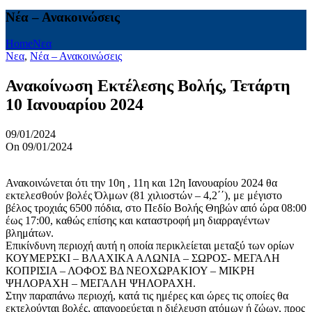
Νέα – Ανακοινώσεις
Home
Νεα
Νεα
,
Νέα – Ανακοινώσεις
Ανακοίνωση Εκτέλεσης Βολής, Τετάρτη
10 Ιανουαρίου 2024
09/01/2024
On 09/01/2024
Ανακοινώνεται ότι την 10η , 11η και 12η Ιανουαρίου 2024 θα
εκτελεσθούν βολές Όλμων (81 χιλιοστών – 4,2΄΄), με μέγιστο
βέλος τροχιάς 6500 πόδια, στο Πεδίο Βολής Θηβών από ώρα 08:00
έως 17:00, καθώς επίσης και καταστροφή μη διαρραγέντων
βλημάτων.
Επικίνδυνη περιοχή αυτή η οποία περικλείεται μεταξύ των ορίων
ΚΟΥΜΕΡΣΚΙ – ΒΛΑΧΙΚΑ ΑΛΩΝΙΑ – ΣΩΡΟΣ- ΜΕΓΑΛΗ
ΚΟΠΡΙΣΙΑ – ΛΟΦΟΣ ΒΔ ΝΕΟΧΩΡΑΚΙΟΥ – ΜΙΚΡΗ
ΨΗΛΟΡΑΧΗ – ΜΕΓΑΛΗ ΨΗΛΟΡΑΧΗ.
Στην παραπάνω περιοχή, κατά τις ημέρες και ώρες τις οποίες θα
εκτελούνται βολές, απαγορεύεται η διέλευση ατόμων ή ζώων, προς