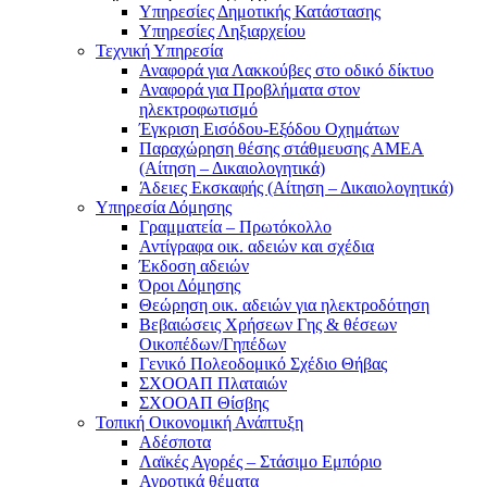
Υπηρεσίες Δημοτικής Κατάστασης
Υπηρεσίες Ληξιαρχείου
Τεχνική Υπηρεσία
Αναφορά για Λακκούβες στο οδικό δίκτυο
Αναφορά για Προβλήματα στον
ηλεκτροφωτισμό
Έγκριση Εισόδου-Εξόδου Οχημάτων
Παραχώρηση θέσης στάθμευσης ΑΜΕΑ
(Αίτηση – Δικαιολογητικά)
Άδειες Εκσκαφής (Αίτηση – Δικαιολογητικά)
Υπηρεσία Δόμησης
Γραμματεία – Πρωτόκολλο
Αντίγραφα οικ. αδειών και σχέδια
Έκδοση αδειών
Όροι Δόμησης
Θεώρηση οικ. αδειών για ηλεκτροδότηση
Βεβαιώσεις Χρήσεων Γης & θέσεων
Οικοπέδων/Γηπέδων
Γενικό Πολεοδομικό Σχέδιο Θήβας
ΣΧΟΟΑΠ Πλαταιών
ΣΧΟΟΑΠ Θίσβης
Τοπική Οικονομική Ανάπτυξη
Αδέσποτα
Λαϊκές Αγορές – Στάσιμο Εμπόριο
Αγροτικά θέματα