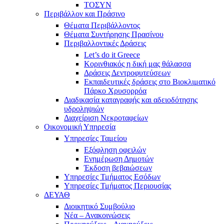
ΤΟΣΥΝ
Περιβάλλον και Πράσινο
Θέματα Περιβάλλοντος
Θέματα Συντήρησης Πρασίνου
Περιβαλλοντικές Δράσεις
Let’s do it Greece
Kορινθιακός η δική μας θάλασσα
Δράσεις Δεντροφυτεύσεων
Εκπαιδευτικές δράσεις στο Βιοκλιματικό
Πάρκο Χρυσορρόα
Διαδικασία καταγραφής και αδειοδότησης
υδροληψιών
Διαχείριση Νεκροταφείων
Οικονομική Υπηρεσία
Υπηρεσίες Ταμείου
Εξόφληση οφειλών
Ενημέρωση Δημοτών
Έκδοση βεβαιώσεων
Υπηρεσίες Τμήματος Εσόδων
Υπηρεσίες Τμήματος Περιουσίας
ΔΕΥΑΘ
Διοικητικό Συμβούλιο
Νέα – Ανακοινώσεις