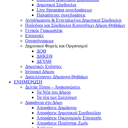
Δημοτικοί Σύμβουλοι
Live Streaming συνεδριάσεων
Παλαιότερες συνεδριάσεις
Αντιδήμαρχοι & Εντεταλμένοι Δημοτικοί Σύμβουλοι
Πρόεδροι και Σύμβουλοι Κοινοτήτων Δήμου Θηβαίων
Γενικός Γραμματέας
Επιτροπές
Οργανόγραμμα
Δημοτικοί Φορείς και Οργανισμοί
ΔΟΘ
ΔΗΚΕΘ
ΔΕΥΑΘ
Δημοτικές Ενότητες
Ιστορικό Δήμου
Διατελέσαντες Δήμαρχοι Θηβαίων
ΕΝΗΜΕΡΩΣΗ
Δελτία Τύπου – Ανακοινώσεις
Τα Νέα του Δήμου
Τα νέα των Συλλόγων
Διαφάνεια στο Δήμο
Αποφάσεις Δημάρχου
Αποφάσεις Δημοτικού Συμβουλίου
Αποφάσεις Οικονομικής Επιτροπής
Αποφάσεις Ποιότητας Ζωής