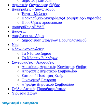
Δημοτική Επιτροπή
Δημοτικός Οργανισμός Θήβας
Διακηρύξεις – Διαγωνισμοί
Έργα – Μελέτες
Προκηρύξεις-Διακηρύξεις-Προμήθειες-Υπηρεσίες
Προσλήψεις προσωπικού
Διακηρύξεις ΔΕΥΑΘ
Διαύγεια
Διαφάνεια στο Δήμο
Δημοσίευση Στοιχείων Προϋπολογισμού
Νεα
Νέα – Ανακοινώσεις
Τα Νέα του Δήμου
Τα Νέα των Συλλόγων
Συνεδριάσεις – Αποφάσεις
Αποφάσεις Δημοτικής Κοινότητας Θήβας
Αποφάσεις Δημοτικού Συμβουλίου
Επιτροπή Ποιότητας Ζωής
Οικονομική Επιτροπη
Ψήφισμα Δημοτικού Συμβουλίου
Σχέδιο Αστικής Προσβασιμότητας
Υιοθεσία Ζώων
Διαγωνισμοί-Προκηρύξεις