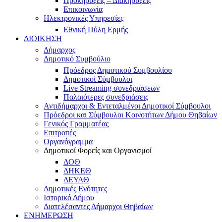
Προκηρύξεις – Διακηρύξεις
Επικοινωνία
Ηλεκτρονικές Υπηρεσίες
Εθνική Πύλη Ερμής
ΔΙΟΙΚΗΣΗ
Δήμαρχος
Δημοτικό Συμβούλιο
Πρόεδρος Δημοτικού Συμβουλίου
Δημοτικοί Σύμβουλοι
Live Streaming συνεδριάσεων
Παλαιότερες συνεδριάσεις
Αντιδήμαρχοι & Εντεταλμένοι Δημοτικοί Σύμβουλοι
Πρόεδροι και Σύμβουλοι Κοινοτήτων Δήμου Θηβαίων
Γενικός Γραμματέας
Επιτροπές
Οργανόγραμμα
Δημοτικοί Φορείς και Οργανισμοί
ΔΟΘ
ΔΗΚΕΘ
ΔΕΥΑΘ
Δημοτικές Ενότητες
Ιστορικό Δήμου
Διατελέσαντες Δήμαρχοι Θηβαίων
ΕΝΗΜΕΡΩΣΗ