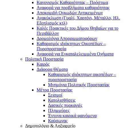
Κανονισμός Καθαριότητας – Πρόστιμα
Αναφορά για προβλήματα καθαριότητας
Αποκομιδή Ογκωδών Αντικειμένων
Ανακύκλωση (Γυαλί, Χαρτόνι, Μέταλλο, Ηλ.
Εξοπλισμός κτλ)
Καλές Πρακτικές του Δήμου Θηβαίων για το
Περιβάλλον
Δρομολόγια Απορριμματοφόρων
Καθαρισμός ιδιόκτητων Οικοπέδων –
Πυροπροστασία
Αναφορά για Εγκαταλελειμμένα Οχήματα
Πολιτική Προστασία
Καιρός
Διάφορα Θέματα
Καθαρισμός ιδιόκτητων οικοπέδων –
πυροπροστασία
Μνημόνια Πολιτικής Προστασίας
Μέτρα Προστασίας
Σεισμοί
Κατολισθήσεις
Δασικές πυρκαγιές
Πλημμύρες
Έντονα καιρικά φαινόμενα
Καύσωνας
Δημοτολόγιο & Ληξιαρχείο