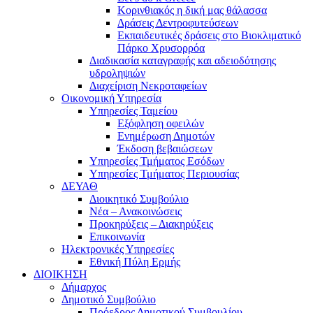
Kορινθιακός η δική μας θάλασσα
Δράσεις Δεντροφυτεύσεων
Εκπαιδευτικές δράσεις στο Βιοκλιματικό
Πάρκο Χρυσορρόα
Διαδικασία καταγραφής και αδειοδότησης
υδροληψιών
Διαχείριση Νεκροταφείων
Οικονομική Υπηρεσία
Υπηρεσίες Ταμείου
Εξόφληση οφειλών
Ενημέρωση Δημοτών
Έκδοση βεβαιώσεων
Υπηρεσίες Τμήματος Εσόδων
Υπηρεσίες Τμήματος Περιουσίας
ΔΕΥΑΘ
Διοικητικό Συμβούλιο
Νέα – Ανακοινώσεις
Προκηρύξεις – Διακηρύξεις
Επικοινωνία
Ηλεκτρονικές Υπηρεσίες
Εθνική Πύλη Ερμής
ΔΙΟΙΚΗΣΗ
Δήμαρχος
Δημοτικό Συμβούλιο
Πρόεδρος Δημοτικού Συμβουλίου