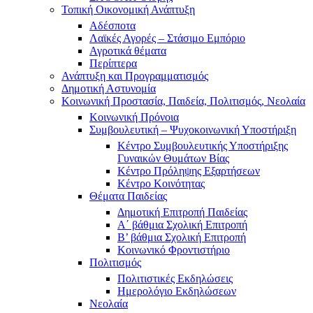
Τοπική Οικονομική Ανάπτυξη
Αδέσποτα
Λαϊκές Αγορές – Στάσιμο Εμπόριο
Αγροτικά θέματα
Περίπτερα
Ανάπτυξη και Προγραμματισμός
Δημοτική Αστυνομία
Κοινωνική Προστασία, Παιδεία, Πολιτισμός, Νεολαία
Κοινωνική Πρόνοια
Συμβουλευτική – Ψυχοκοινωνική Υποστήριξη
Κέντρο Συμβουλευτικής Υποστήριξης
Γυναικών Θυμάτων Βίας
Κέντρο Πρόληψης Εξαρτήσεων
Κέντρο Κοινότητας
Θέματα Παιδείας
Δημοτική Επιτροπή Παιδείας
Α΄ βάθμια Σχολική Επιτροπή
B’ βάθμια Σχολική Επιτροπή
Κοινωνικό Φροντιστήριο
Πολιτισμός
Πολιτιστικές Εκδηλώσεις
Ημερολόγιο Εκδηλώσεων
Νεολαία