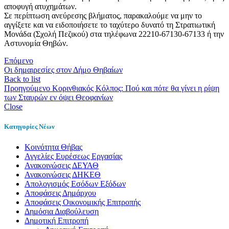
αποφυγή ατυχημάτων.
Σε περίπτωση ανεύρεσης βλήματος, παρακαλούμε να μην το
αγγίξετε και να ειδοποιήσετε το ταχύτερο δυνατό τη Στρατιωτική
Μονάδα (Σχολή Πεζικού) στα τηλέφωνα 22210-67130-67133 ή την
Αστυνομία Θηβών.
Επόμενο
Οι δημαιρεσίες στον Δήμο Θηβαίων
Back to list
Προηγούμενο
Κορινθιακός Κόλπος: Πού και πότε θα γίνει η ρίψη
των Σταυρών εν όψει Θεοφανίων
Close
Κατηγορίες Νέων
Kοινότητα Θήβας
Αγγελίες Ευρέσεως Εργασίας
Ανακοινώσεις ΔΕΥΑΘ
Ανακοινώσεις ΔΗΚΕΘ
Απολογισμός Εσόδων Εξόδων
Αποφάσεις Δημάρχου
Αποφάσεις Οικονομικής Επιτροπής
Δημόσια Διαβούλευση
Δημοτική Επιτροπή