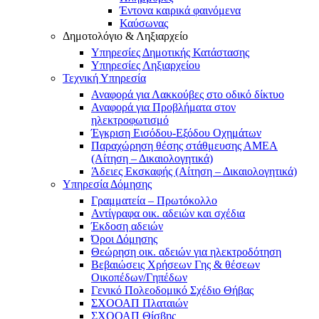
Έντονα καιρικά φαινόμενα
Καύσωνας
Δημοτολόγιο & Ληξιαρχείο
Υπηρεσίες Δημοτικής Κατάστασης
Υπηρεσίες Ληξιαρχείου
Τεχνική Υπηρεσία
Αναφορά για Λακκούβες στο οδικό δίκτυο
Αναφορά για Προβλήματα στον
ηλεκτροφωτισμό
Έγκριση Εισόδου-Εξόδου Οχημάτων
Παραχώρηση θέσης στάθμευσης ΑΜΕΑ
(Αίτηση – Δικαιολογητικά)
Άδειες Εκσκαφής (Αίτηση – Δικαιολογητικά)
Υπηρεσία Δόμησης
Γραμματεία – Πρωτόκολλο
Αντίγραφα οικ. αδειών και σχέδια
Έκδοση αδειών
Όροι Δόμησης
Θεώρηση οικ. αδειών για ηλεκτροδότηση
Βεβαιώσεις Χρήσεων Γης & θέσεων
Οικοπέδων/Γηπέδων
Γενικό Πολεοδομικό Σχέδιο Θήβας
ΣΧΟΟΑΠ Πλαταιών
ΣΧΟΟΑΠ Θίσβης