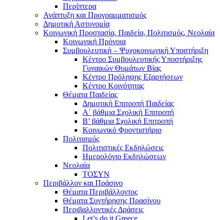
Περίπτερα
Ανάπτυξη και Προγραμματισμός
Δημοτική Αστυνομία
Κοινωνική Προστασία, Παιδεία, Πολιτισμός, Νεολαία
Κοινωνική Πρόνοια
Συμβουλευτική – Ψυχοκοινωνική Υποστήριξη
Κέντρο Συμβουλευτικής Υποστήριξης
Γυναικών Θυμάτων Βίας
Κέντρο Πρόληψης Εξαρτήσεων
Κέντρο Κοινότητας
Θέματα Παιδείας
Δημοτική Επιτροπή Παιδείας
Α΄ βάθμια Σχολική Επιτροπή
B’ βάθμια Σχολική Επιτροπή
Κοινωνικό Φροντιστήριο
Πολιτισμός
Πολιτιστικές Εκδηλώσεις
Ημερολόγιο Εκδηλώσεων
Νεολαία
ΤΟΣΥΝ
Περιβάλλον και Πράσινο
Θέματα Περιβάλλοντος
Θέματα Συντήρησης Πρασίνου
Περιβαλλοντικές Δράσεις
Let’s do it Greece