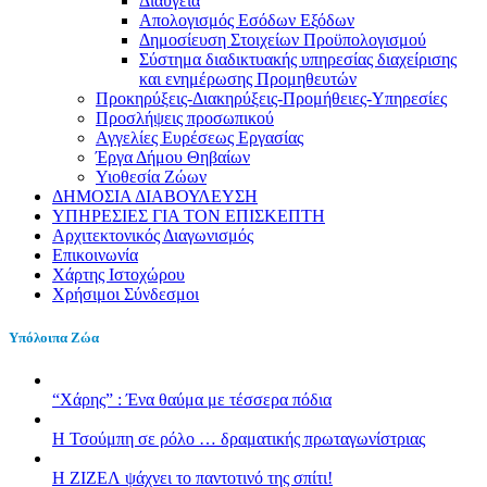
Διαύγεια
Απολογισμός Εσόδων Εξόδων
Δημοσίευση Στοιχείων Προϋπολογισμού
Σύστημα διαδικτυακής υπηρεσίας διαχείρισης
και ενημέρωσης Προμηθευτών
Προκηρύξεις-Διακηρύξεις-Προμήθειες-Υπηρεσίες
Προσλήψεις προσωπικού
Αγγελίες Ευρέσεως Εργασίας
Έργα Δήμου Θηβαίων
Υιοθεσία Ζώων
ΔΗΜΟΣΙΑ ΔΙΑΒΟΥΛΕΥΣΗ
ΥΠΗΡΕΣΙΕΣ ΓΙΑ ΤΟΝ ΕΠΙΣΚΕΠΤΗ
Αρχιτεκτονικός Διαγωνισμός
Επικοινωνία
Χάρτης Ιστοχώρου
Χρήσιμοι Σύνδεσμοι
Υπόλοιπα Ζώα
“Χάρης” : Ένα θαύμα με τέσσερα πόδια
H Τσούμπη σε ρόλο … δραματικής πρωταγωνίστριας
Η ΖΙΖΕΛ ψάχνει το παντοτινό της σπίτι!