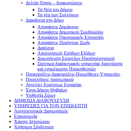
Δελτία Τύπου – Ανακοινώσεις
Τα Νέα του Δήμου
Τα νέα των Συλλόγων
Διαφάνεια στο Δήμο
Αποφάσεις Δημάρχου
Αποφάσεις Δημοτικού Συμβουλίου
Αποφάσεις Οικονομικής Επιτροπής
Αποφάσεις Ποιότητας Ζωής
Διαύγεια
Απολογισμός Εσόδων Εξόδων
Δημοσίευση Στοιχείων Προϋπολογισμού
Σύστημα διαδικτυακής υπηρεσίας διαχείρισης
και ενημέρωσης Προμηθευτών
Προκηρύξεις-Διακηρύξεις-Προμήθειες-Υπηρεσίες
Προσλήψεις προσωπικού
Αγγελίες Ευρέσεως Εργασίας
Έργα Δήμου Θηβαίων
Υιοθεσία Ζώων
ΔΗΜΟΣΙΑ ΔΙΑΒΟΥΛΕΥΣΗ
ΥΠΗΡΕΣΙΕΣ ΓΙΑ ΤΟΝ ΕΠΙΣΚΕΠΤΗ
Αρχιτεκτονικός Διαγωνισμός
Επικοινωνία
Χάρτης Ιστοχώρου
Χρήσιμοι Σύνδεσμοι