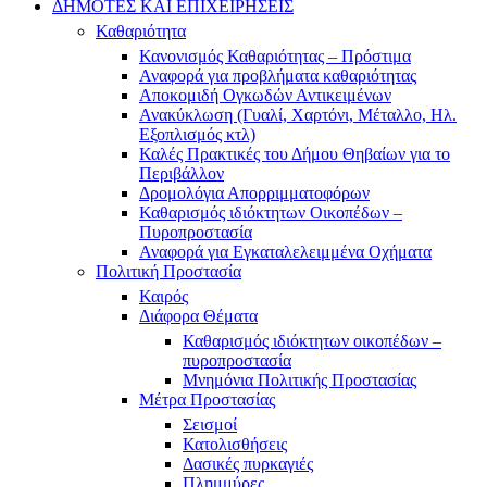
ΔΗΜΟΤΕΣ ΚΑΙ ΕΠΙΧΕΙΡΗΣΕΙΣ
Καθαριότητα
Κανονισμός Καθαριότητας – Πρόστιμα
Αναφορά για προβλήματα καθαριότητας
Αποκομιδή Ογκωδών Αντικειμένων
Ανακύκλωση (Γυαλί, Χαρτόνι, Μέταλλο, Ηλ.
Εξοπλισμός κτλ)
Καλές Πρακτικές του Δήμου Θηβαίων για το
Περιβάλλον
Δρομολόγια Απορριμματοφόρων
Καθαρισμός ιδιόκτητων Οικοπέδων –
Πυροπροστασία
Αναφορά για Εγκαταλελειμμένα Οχήματα
Πολιτική Προστασία
Καιρός
Διάφορα Θέματα
Καθαρισμός ιδιόκτητων οικοπέδων –
πυροπροστασία
Μνημόνια Πολιτικής Προστασίας
Μέτρα Προστασίας
Σεισμοί
Κατολισθήσεις
Δασικές πυρκαγιές
Πλημμύρες