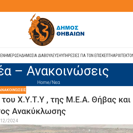
Η
ΕΝΗΜΕΡΩΣΗ
ΔΗΜΟΣΙΑ ΔΙΑΒΟΥΛΕΥΣΗ
ΥΠΗΡΕΣΙΕΣ ΓΙΑ ΤΟΝ ΕΠΙΣΚΕΠΤΗ
ΑΡΧΙΤΕΚΤΟ
έα – Ανακοινώσεις
Home
Νεα
ΑΝΑΚΟΙΝΏΣΕΙΣ
του Χ.Υ.Τ.Υ , της Μ.Ε.Α. Θήβας και
τος Ανακύκλωσης
/12/2024