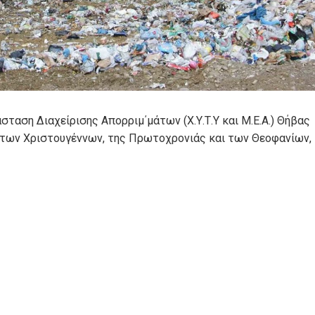
ταση Διαχείρισης Απορριμ΄μάτων (Χ.Υ.Τ.Υ και Μ.Ε.Α.) Θήβας
 των Χριστουγέννων, της Πρωτοχρονιάς και των Θεοφανίων,