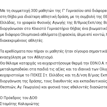
Με τη συμμετοχή 300 μαθητών της Γ’ Γυμνασίου από διάφορ
στη Θήβα μια ιδιαίτερη αθλητική δράση, με τη συμβολή της Ε
Ελλάδας, το γραφείο Φυσικής Αγωγής της Β/θμιαςΕκπ/σης Β
διοργάνωσαν στο Κλειστό Γυμναστήριο Θήβας ένα βιωματικό
με διάφορα Ολυμπιακά αθλήματα (ξιφασκία, άλμα επί κοντώ, h
διακεκριμένους αθλητές.
Τα ερεθίσματα που πήραν οι μαθητές ήταν σίγουρα σημαντικά
ενασχόληση με τον Αθλητισμό.
Θα θέλαμε καταρχάς να ευχαριστήσουμε θερμά την ΕΘΝ.Ο.Α. 
μεταλαμπαδεύει στα παιδιά τις αξίες και τα ιδανικά των Ολ
ευχαριστούμε το ΠΕΚΕΣ Στ. Ελλάδος και τη Δ/νση Β/μιας Εκπ
διοργάνωση της δράσης, τους διευθυντές και εκπαιδευτικού
Θεσπιών, Αγ. Γεωργίου) και φυσικά τους εθελοντές διασώστ
Ο Πρόεδρος του ΔΟΘ
Σταμάτης Καλαμιώτης