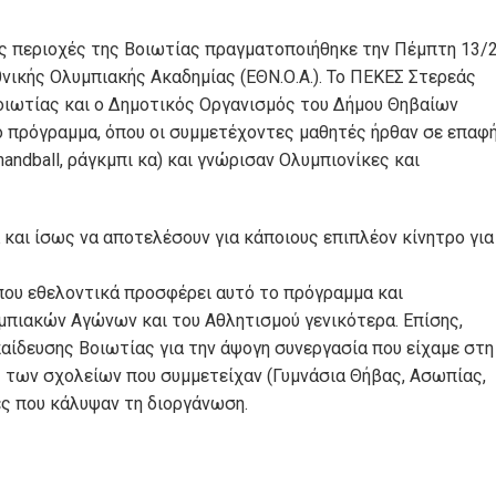
ες περιοχές της Βοιωτίας πραγματοποιήθηκε την Πέμπτη 13/
θνικής Ολυμπιακής Ακαδημίας (ΕΘΝ.Ο.Α.). Το ΠΕΚΕΣ Στερεάς
οιωτίας και ο Δημοτικός Οργανισμός του Δήμου Θηβαίων
 πρόγραμμα, όπου οι συμμετέχοντες μαθητές ήρθαν σε επαφ
andball, ράγκμπι κα) και γνώρισαν Ολυμπιονίκες και
 και ίσως να αποτελέσουν για κάποιους επιπλέον κίνητρο για
που εθελοντικά προσφέρει αυτό το πρόγραμμα και
υμπιακών Αγώνων και του Αθλητισμού γενικότερα. Επίσης,
αίδευσης Βοιωτίας για την άψογη συνεργασία που είχαμε στη
ς των σχολείων που συμμετείχαν (Γυμνάσια Θήβας, Ασωπίας,
ες που κάλυψαν τη διοργάνωση.