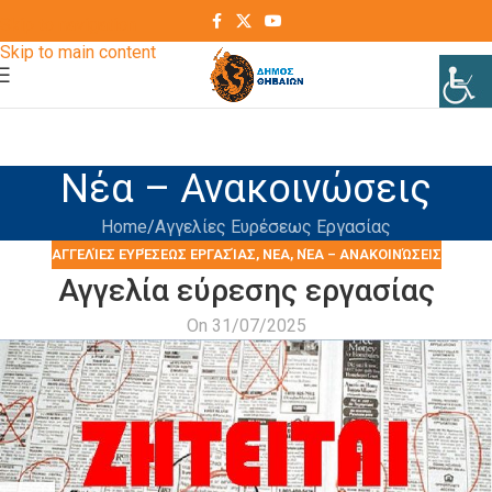
Skip to navigation
Skip to main content
Νέα – Ανακοινώσεις
Home
Αγγελίες Ευρέσεως Εργασίας
ΑΓΓΕΛΊΕΣ ΕΥΡΈΣΕΩΣ ΕΡΓΑΣΊΑΣ
,
ΝΕΑ
,
ΝΈΑ – ΑΝΑΚΟΙΝΏΣΕΙΣ
Αγγελία εύρεσης εργασίας
On 31/07/2025