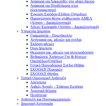
Αναφορά για Λακκούβες στο οδικό δίκτυο
Αναφορά για Προβλήματα στον
ηλεκτροφωτισμό
Έγκριση Εισόδου-Εξόδου Οχημάτων
Παραχώρηση θέσης στάθμευσης ΑΜΕΑ
(Αίτηση – Δικαιολογητικά)
Άδειες Εκσκαφής (Αίτηση – Δικαιολογητικά)
Υπηρεσία Δόμησης
Γραμματεία – Πρωτόκολλο
Αντίγραφα οικ. αδειών και σχέδια
Έκδοση αδειών
Όροι Δόμησης
Θεώρηση οικ. αδειών για ηλεκτροδότηση
Βεβαιώσεις Χρήσεων Γης & θέσεων
Οικοπέδων/Γηπέδων
Γενικό Πολεοδομικό Σχέδιο Θήβας
ΣΧΟΟΑΠ Πλαταιών
ΣΧΟΟΑΠ Θίσβης
Τοπική Οικονομική Ανάπτυξη
Αδέσποτα
Λαϊκές Αγορές – Στάσιμο Εμπόριο
Αγροτικά θέματα
Περίπτερα
Ανάπτυξη και Προγραμματισμός
Δημοτική Αστυνομία