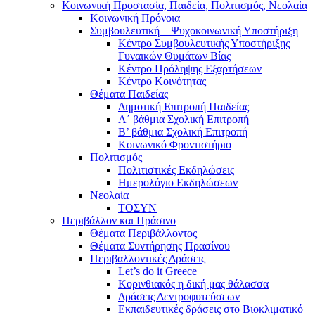
Κοινωνική Προστασία, Παιδεία, Πολιτισμός, Νεολαία
Κοινωνική Πρόνοια
Συμβουλευτική – Ψυχοκοινωνική Υποστήριξη
Κέντρο Συμβουλευτικής Υποστήριξης
Γυναικών Θυμάτων Βίας
Κέντρο Πρόληψης Εξαρτήσεων
Κέντρο Κοινότητας
Θέματα Παιδείας
Δημοτική Επιτροπή Παιδείας
Α΄ βάθμια Σχολική Επιτροπή
B’ βάθμια Σχολική Επιτροπή
Κοινωνικό Φροντιστήριο
Πολιτισμός
Πολιτιστικές Εκδηλώσεις
Ημερολόγιο Εκδηλώσεων
Νεολαία
ΤΟΣΥΝ
Περιβάλλον και Πράσινο
Θέματα Περιβάλλοντος
Θέματα Συντήρησης Πρασίνου
Περιβαλλοντικές Δράσεις
Let’s do it Greece
Kορινθιακός η δική μας θάλασσα
Δράσεις Δεντροφυτεύσεων
Εκπαιδευτικές δράσεις στο Βιοκλιματικό