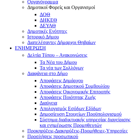
Οργανόγραμμα
Δημοτικοί Φορείς και Οργανισμοί
ΔΟΘ
ΔΗΚΕΘ
ΔΕΥΑΘ
Δημοτικές Ενότητες
Ιστορικό Δήμου
Διατελέσαντες Δήμαρχοι Θηβαίων
ΕΝΗΜΕΡΩΣΗ
Δελτία Τύπου – Ανακοινώσεις
Τα Νέα του Δήμου
Τα νέα των Συλλόγων
Διαφάνεια στο Δήμο
Αποφάσεις Δημάρχου
Αποφάσεις Δημοτικού Συμβουλίου
Αποφάσεις Οικονομικής Επιτροπής
Αποφάσεις Ποιότητας Ζωής
Διαύγεια
Απολογισμός Εσόδων Εξόδων
Δημοσίευση Στοιχείων Προϋπολογισμού
Σύστημα διαδικτυακής υπηρεσίας διαχείρισης
και ενημέρωσης Προμηθευτών
Προκηρύξεις-Διακηρύξεις-Προμήθειες-Υπηρεσίες
Προσλήψεις προσωπικού