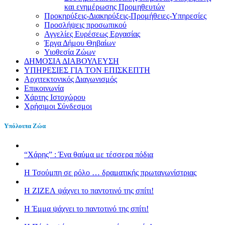
και ενημέρωσης Προμηθευτών
Προκηρύξεις-Διακηρύξεις-Προμήθειες-Υπηρεσίες
Προσλήψεις προσωπικού
Αγγελίες Ευρέσεως Εργασίας
Έργα Δήμου Θηβαίων
Υιοθεσία Ζώων
ΔΗΜΟΣΙΑ ΔΙΑΒΟΥΛΕΥΣΗ
ΥΠΗΡΕΣΙΕΣ ΓΙΑ ΤΟΝ ΕΠΙΣΚΕΠΤΗ
Αρχιτεκτονικός Διαγωνισμός
Επικοινωνία
Χάρτης Ιστοχώρου
Χρήσιμοι Σύνδεσμοι
Υπόλοιπα Ζώα
“Χάρης” : Ένα θαύμα με τέσσερα πόδια
H Τσούμπη σε ρόλο … δραματικής πρωταγωνίστριας
Η ΖΙΖΕΛ ψάχνει το παντοτινό της σπίτι!
H Έμμα ψάχνει το παντοτινό της σπίτι!