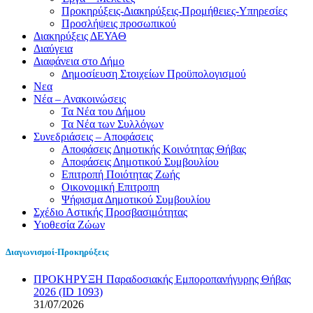
Προκηρύξεις-Διακηρύξεις-Προμήθειες-Υπηρεσίες
Προσλήψεις προσωπικού
Διακηρύξεις ΔΕΥΑΘ
Διαύγεια
Διαφάνεια στο Δήμο
Δημοσίευση Στοιχείων Προϋπολογισμού
Νεα
Νέα – Ανακοινώσεις
Τα Νέα του Δήμου
Τα Νέα των Συλλόγων
Συνεδριάσεις – Αποφάσεις
Αποφάσεις Δημοτικής Κοινότητας Θήβας
Αποφάσεις Δημοτικού Συμβουλίου
Επιτροπή Ποιότητας Ζωής
Οικονομική Επιτροπη
Ψήφισμα Δημοτικού Συμβουλίου
Σχέδιο Αστικής Προσβασιμότητας
Υιοθεσία Ζώων
Διαγωνισμοί-Προκηρύξεις
ΠΡΟΚΗΡΥΞΗ Παραδοσιακής Εμποροπανήγυρης Θήβας
2026 (ID 1093)
31/07/2026