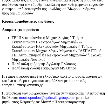
εργοστάσιο της Θίσβης έναν επαγγελματία Χειριστή όπου θα είναι
υπεύθυνος για την εύρυθμη εκτέλεση των καθημερινών εργασιών
για την ομαλή λειτουργία της μονάδας, σε 24ωρο κυλιόμενο
πρόγραμμα βαρδιών.
Κύριες αρμοδιότητες της θέσης
Απαραίτητα προσόντα
ΤΕΙ Ηλεκτρολογίας ή Μηχανολογίας ή Τμήμα
Εκπαιδευτικών Ηλεκτρολόγων Μηχανικών &
Εκπαιδευτικών Ηλεκτρονικών Μηχανικών ή Τμήμα
Εκπαιδευτικών Μηχανολόγων Μηχανικών “ΑΣΠΑΙΤΕ” ή
ΤΕΙ Αυτοματισμού ή Ηλεκτρονικών Μηχανικών ή Σχολές
Μηχανικών Ναυτικού
Πολύ καλή χρήση της Αγγλικής Γλώσσας
Πολύ καλή γνώση εφαρμογών MS Office
Η εταιρεία προσφέρει ένα ελκυστικό πακέτο αποδοχών/παροχών
και ένα σταθερό εργασιακό περιβάλλον με προοπτικές
επαγγελματικής ανάπτυξης.
Η αποστολή των βιογραφικών γίνεται στην παρακάτω ηλεκτρονική
διεύθυνση
moutsopoulou@optimalhrgroup.com
με τίτλο
μηνύματος Χειριστής σε Μονάδα Ηλεκτροπαραγωγής.