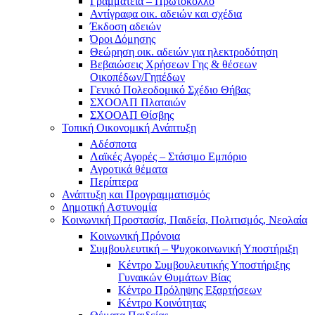
Γραμματεία – Πρωτόκολλο
Αντίγραφα οικ. αδειών και σχέδια
Έκδοση αδειών
Όροι Δόμησης
Θεώρηση οικ. αδειών για ηλεκτροδότηση
Βεβαιώσεις Χρήσεων Γης & θέσεων
Οικοπέδων/Γηπέδων
Γενικό Πολεοδομικό Σχέδιο Θήβας
ΣΧΟΟΑΠ Πλαταιών
ΣΧΟΟΑΠ Θίσβης
Τοπική Οικονομική Ανάπτυξη
Αδέσποτα
Λαϊκές Αγορές – Στάσιμο Εμπόριο
Αγροτικά θέματα
Περίπτερα
Ανάπτυξη και Προγραμματισμός
Δημοτική Αστυνομία
Κοινωνική Προστασία, Παιδεία, Πολιτισμός, Νεολαία
Κοινωνική Πρόνοια
Συμβουλευτική – Ψυχοκοινωνική Υποστήριξη
Κέντρο Συμβουλευτικής Υποστήριξης
Γυναικών Θυμάτων Βίας
Κέντρο Πρόληψης Εξαρτήσεων
Κέντρο Κοινότητας