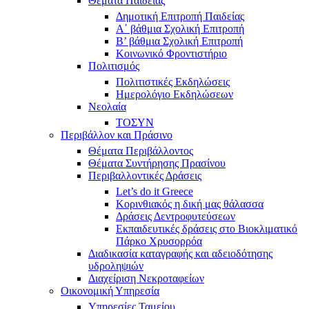
Θέματα Παιδείας
Δημοτική Επιτροπή Παιδείας
Α΄ βάθμια Σχολική Επιτροπή
B’ βάθμια Σχολική Επιτροπή
Κοινωνικό Φροντιστήριο
Πολιτισμός
Πολιτιστικές Εκδηλώσεις
Ημερολόγιο Εκδηλώσεων
Νεολαία
ΤΟΣΥΝ
Περιβάλλον και Πράσινο
Θέματα Περιβάλλοντος
Θέματα Συντήρησης Πρασίνου
Περιβαλλοντικές Δράσεις
Let’s do it Greece
Kορινθιακός η δική μας θάλασσα
Δράσεις Δεντροφυτεύσεων
Εκπαιδευτικές δράσεις στο Βιοκλιματικό
Πάρκο Χρυσορρόα
Διαδικασία καταγραφής και αδειοδότησης
υδροληψιών
Διαχείριση Νεκροταφείων
Οικονομική Υπηρεσία
Υπηρεσίες Ταμείου