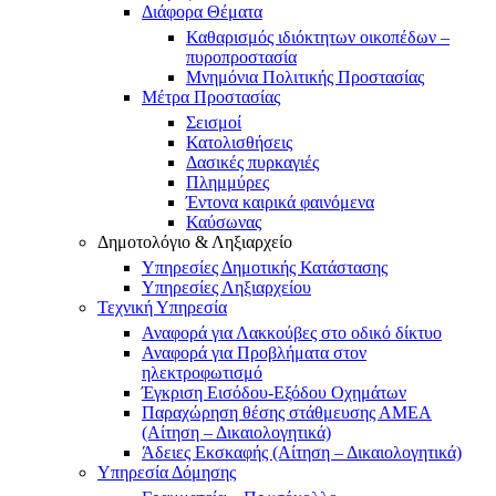
Διάφορα Θέματα
Καθαρισμός ιδιόκτητων οικοπέδων –
πυροπροστασία
Μνημόνια Πολιτικής Προστασίας
Μέτρα Προστασίας
Σεισμοί
Κατολισθήσεις
Δασικές πυρκαγιές
Πλημμύρες
Έντονα καιρικά φαινόμενα
Καύσωνας
Δημοτολόγιο & Ληξιαρχείο
Υπηρεσίες Δημοτικής Κατάστασης
Υπηρεσίες Ληξιαρχείου
Τεχνική Υπηρεσία
Αναφορά για Λακκούβες στο οδικό δίκτυο
Αναφορά για Προβλήματα στον
ηλεκτροφωτισμό
Έγκριση Εισόδου-Εξόδου Οχημάτων
Παραχώρηση θέσης στάθμευσης ΑΜΕΑ
(Αίτηση – Δικαιολογητικά)
Άδειες Εκσκαφής (Αίτηση – Δικαιολογητικά)
Υπηρεσία Δόμησης