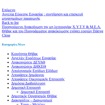
Επόμενο
Αγγελία Εύρεσης Εργασίας : συντήρηση και επισκευή
μηχανημάτων παραγωγής
Back to list
Προηγούμενο
Ανακοίνωση της μη λειτουργίας Χ.Υ.Τ.Υ & Μ.Ε.Α.
Θήβας και του Προγράμματος ανακύκλωσης ενόψει εορτών Πάσχα
Close
Κατηγορίες Νέων
Kοινότητα Θήβας
Αγγελίες Ευρέσεως Εργασίας
Ανακοινώσεις ΔΕΥΑΘ
Ανακοινώσεις ΔΗΚΕΘ
Απολογισμός Εσόδων Εξόδων
Αποφάσεις Δημάρχου
Αποφάσεις Οικονομικής Επιτροπής
Δημόσια Διαβούλευση
Δημοτική Επιτροπή
Δημοτική Επιτροπή
Δημοτικός Οργανισμός Θήβας
Διακηρύξεις – Διαγωνισμοί
Έργα – Μελέτες