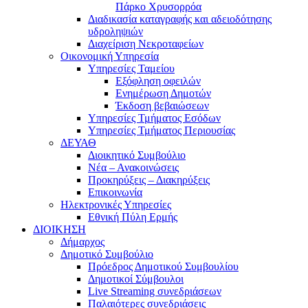
Πάρκο Χρυσορρόα
Διαδικασία καταγραφής και αδειοδότησης
υδροληψιών
Διαχείριση Νεκροταφείων
Οικονομική Υπηρεσία
Υπηρεσίες Ταμείου
Εξόφληση οφειλών
Ενημέρωση Δημοτών
Έκδοση βεβαιώσεων
Υπηρεσίες Τμήματος Εσόδων
Υπηρεσίες Τμήματος Περιουσίας
ΔΕΥΑΘ
Διοικητικό Συμβούλιο
Νέα – Ανακοινώσεις
Προκηρύξεις – Διακηρύξεις
Επικοινωνία
Ηλεκτρονικές Υπηρεσίες
Εθνική Πύλη Ερμής
ΔΙΟΙΚΗΣΗ
Δήμαρχος
Δημοτικό Συμβούλιο
Πρόεδρος Δημοτικού Συμβουλίου
Δημοτικοί Σύμβουλοι
Live Streaming συνεδριάσεων
Παλαιότερες συνεδριάσεις