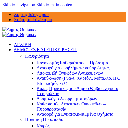
Skip to navigation
Skip to main content
Χάρτης Ιστοχώρου
Χρήσιμοι Σύνδεσμοι
ΑΡΧΙΚΗ
ΔΗΜΟΤΕΣ ΚΑΙ ΕΠΙΧΕΙΡΗΣΕΙΣ
Καθαριότητα
Κανονισμός Καθαριότητας – Πρόστιμα
Αναφορά για προβλήματα καθαριότητας
Αποκομιδή Ογκωδών Αντικειμένων
Ανακύκλωση (Γυαλί, Χαρτόνι, Μέταλλο, Ηλ.
Εξοπλισμός κτλ)
Καλές Πρακτικές του Δήμου Θηβαίων για το
Περιβάλλον
Δρομολόγια Απορριμματοφόρων
Καθαρισμός ιδιόκτητων Οικοπέδων –
Πυροπροστασία
Αναφορά για Εγκαταλελειμμένα Οχήματα
Πολιτική Προστασία
Καιρός