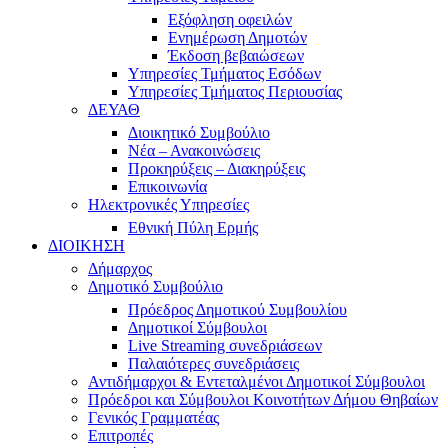
Εξόφληση οφειλών
Ενημέρωση Δημοτών
Έκδοση βεβαιώσεων
Υπηρεσίες Τμήματος Εσόδων
Υπηρεσίες Τμήματος Περιουσίας
ΔΕΥΑΘ
Διοικητικό Συμβούλιο
Νέα – Ανακοινώσεις
Προκηρύξεις – Διακηρύξεις
Επικοινωνία
Ηλεκτρονικές Υπηρεσίες
Εθνική Πύλη Ερμής
ΔΙΟΙΚΗΣΗ
Δήμαρχος
Δημοτικό Συμβούλιο
Πρόεδρος Δημοτικού Συμβουλίου
Δημοτικοί Σύμβουλοι
Live Streaming συνεδριάσεων
Παλαιότερες συνεδριάσεις
Αντιδήμαρχοι & Εντεταλμένοι Δημοτικοί Σύμβουλοι
Πρόεδροι και Σύμβουλοι Κοινοτήτων Δήμου Θηβαίων
Γενικός Γραμματέας
Επιτροπές