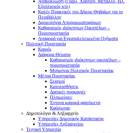
Ανακύκλωση (Γυαλί, Χαρτόνι, Μέταλλο, Ηλ.
Εξοπλισμός κτλ)
Καλές Πρακτικές του Δήμου Θηβαίων για το
Περιβάλλον
Δρομολόγια Απορριμματοφόρων
Καθαρισμός ιδιόκτητων Οικοπέδων –
Πυροπροστασία
Αναφορά για Εγκαταλελειμμένα Οχήματα
Πολιτική Προστασία
Καιρός
Διάφορα Θέματα
Καθαρισμός ιδιόκτητων οικοπέδων –
πυροπροστασία
Μνημόνια Πολιτικής Προστασίας
Μέτρα Προστασίας
Σεισμοί
Κατολισθήσεις
Δασικές πυρκαγιές
Πλημμύρες
Έντονα καιρικά φαινόμενα
Καύσωνας
Δημοτολόγιο & Ληξιαρχείο
Υπηρεσίες Δημοτικής Κατάστασης
Υπηρεσίες Ληξιαρχείου
Τεχνική Υπηρεσία