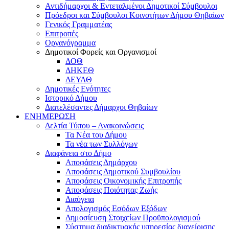
Αντιδήμαρχοι & Εντεταλμένοι Δημοτικοί Σύμβουλοι
Πρόεδροι και Σύμβουλοι Κοινοτήτων Δήμου Θηβαίων
Γενικός Γραμματέας
Επιτροπές
Οργανόγραμμα
Δημοτικοί Φορείς και Οργανισμοί
ΔΟΘ
ΔΗΚΕΘ
ΔΕΥΑΘ
Δημοτικές Ενότητες
Ιστορικό Δήμου
Διατελέσαντες Δήμαρχοι Θηβαίων
ΕΝΗΜΕΡΩΣΗ
Δελτία Τύπου – Ανακοινώσεις
Τα Νέα του Δήμου
Τα νέα των Συλλόγων
Διαφάνεια στο Δήμο
Αποφάσεις Δημάρχου
Αποφάσεις Δημοτικού Συμβουλίου
Αποφάσεις Οικονομικής Επιτροπής
Αποφάσεις Ποιότητας Ζωής
Διαύγεια
Απολογισμός Εσόδων Εξόδων
Δημοσίευση Στοιχείων Προϋπολογισμού
Σύστημα διαδικτυακής υπηρεσίας διαχείρισης