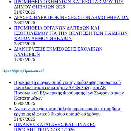
ΠΡΟΜΗΘΕΙΑ ΟΧΗΜΑΤΩΝ ΚΑΙ ΕΞΟΠΛΙΣΜΟΥ ΤΟΥ
ΔΗΜΟΥ ΘΗΒΑΙΩΝ 2026
31/07/2026
ΔΡΑΣΕΙΣ ΗΛΕΚΤΡΟΚΙΝΗΣΗΣ ΣΤΟΝ ΔΗΜΟ ΘΗΒΑΙΩΝ
28/07/2026
ΠΡΟΜΗΘΕΙΑ ΟΡΓΑΝΩΝ ΔΑΠΕΔΩΝ ΚΑΙ
ΕΞΟΠΟΛΙΣΜΟΥ ΓΙΑ ΤΗΝ ΒΕΛΤΙΩΣΗ ΤΩΝ ΠΑΙΔΙΚΩΝ
ΧΑΡΩΝ ΔΗΜΟΥ ΘΗΒΑΙΩΝ
28/07/2026
ΔΙΑΚΗΡΥΞΕΙΣ ΕΚΜΙΣΘΩΣΗΣ ΣΧΟΛΙΚΩΝ
ΚΥΛΙΚΕΙΩΝ
17/07/2026
Προσλήψεις Προσωπικού
Προκήρυξη διαγωνισμού για την πρόσληψη προσωπικού
των κλάδων και ειδικοτήτων ΔΕ Φύλαξης και ΔΕ
Προσωπικού Εξωτερικής Φρούρησης των Σωφρονιστικών
Καταστημάτων
06/08/2026
Ανακοίνωση για την πρόσληψη προσωπικού με σύμβαση
εργασίας ιδιωτικού δικαίου ορισμένου χρόνου
31/07/2026
ΠΙΝΑΚΕΣ ΚΑΤΑΤΑΞΗΣ ΚΑΙ ΠΙΝΑΚΕΣ
ΠΡΟΣΛΗΠΤΕΩΝ ΣΟΧ 1/2026