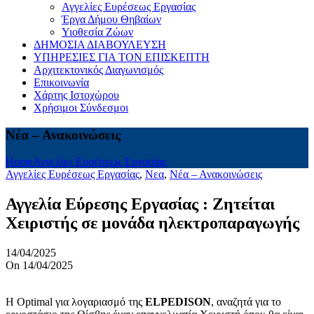
Αγγελίες Ευρέσεως Εργασίας
Έργα Δήμου Θηβαίων
Υιοθεσία Ζώων
ΔΗΜΟΣΙΑ ΔΙΑΒΟΥΛΕΥΣΗ
ΥΠΗΡΕΣΙΕΣ ΓΙΑ ΤΟΝ ΕΠΙΣΚΕΠΤΗ
Αρχιτεκτονικός Διαγωνισμός
Επικοινωνία
Χάρτης Ιστοχώρου
Χρήσιμοι Σύνδεσμοι
Νέα – Ανακοινώσεις
Home
Αγγελίες Ευρέσεως Εργασίας
Αγγελίες Ευρέσεως Εργασίας
,
Νεα
,
Νέα – Ανακοινώσεις
Αγγελία Εύρεσης Εργασίας : Ζητείται
Χειριστής σε μονάδα ηλεκτροπαραγωγής
14/04/2025
On 14/04/2025
H Optimal για λογαριασμό της
ELPEDISON
, αναζητά για το