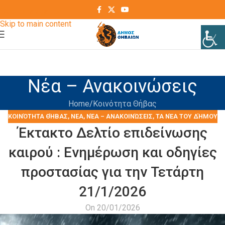
Skip to navigation
Skip to main content
Νέα – Ανακοινώσεις
Home
Kοινότητα Θήβας
KΟΙΝΌΤΗΤΑ ΘΉΒΑΣ
,
ΝΕΑ
,
ΝΈΑ – ΑΝΑΚΟΙΝΏΣΕΙΣ
,
ΤΑ ΝΈΑ ΤΟΥ ΔΉΜΟΥ
Έκτακτο Δελτίο επιδείνωσης
καιρού : Ενημέρωση και οδηγίες
προστασίας για την Τετάρτη
21/1/2026
On 20/01/2026