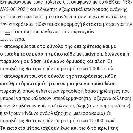
Ενημερώνουμε τους πολίτες ότι σύμφωνα με το ΦΕΚ αρ. 138/
Α’/5-08-2021 και λόγω της εξαιρετικά επείγουσας ανάγκης
για την αντιμετώπιση του κινδύνου των πυρκαγιών σε όλη
την επικράτεια, τίθενται σε εφαρμογή έκτακτα μέτρα για την
αντιμετώπιση του κινδύνου των πυρκαγιών.
Ειδικότερα,
–
απαγορεύεται στο σύνολο της επικράτειας και με
οποιοδήποτε μέσο ή τρόπο κάθε μετακίνηση, διέλευση ή
παραμονή σε δάση, εθνικούς δρυμούς και άλση
. Οι
παραβάτες θα τιμωρούνται με πρόστιμο 1.000 ευρώ.
–
απαγορεύεται, στο σύνολο της επικράτειας, κάθε
υπαίθρια δραστηριότητα που μπορεί να προκαλέσει
πυρκαγιά
, όπως ενδεικτικά εργασίες ή δραστηριότητες που
μπορεί να προκαλέσουν υπερθέρμανση(π.χ. οξυγονοκόλληση)
ή περιλαμβάνουν καύση εύφλεκτης ύλης(π.χ. απορριμμάτων)
ή ενέχουν κίνδυνο ανάφλεξης(π.χ. μελισσοκομία). Οι
παραβάτες θα τιμωρούνται με πρόστιμο 10.000 ευρώ.
Τα έκτακτα μέτρα ισχύουν έως και τις 6 το πρωί της