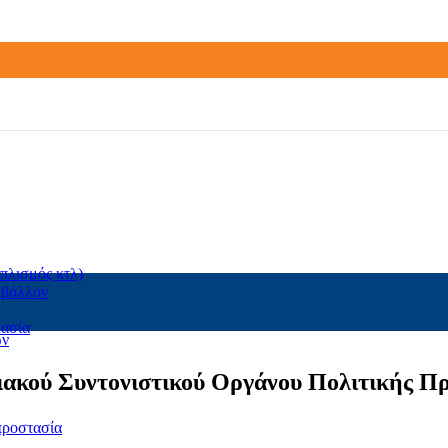
πλισμός κτλ)
ιβάλλον
τασία
ων
ιακού Συντονιστικού Οργάνου Πολιτικής Π
προστασία