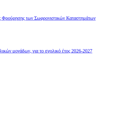
ής Φρούρησης των Σωφρονιστικών Καταστημάτων
λικών μονάδων, για το σχολικό έτος 2026-2027