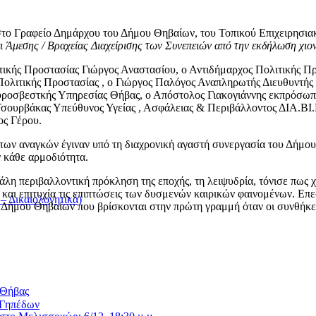
ο Γραφείο Δημάρχου του Δήμου Θηβαίων, του Τοπικού Επιχειρησιακ
 Άμεσης / Βραχείας Διαχείρισης των Συνεπειών από την εκδήλωση χιο
ικής Προστασίας Γιώργος Αναστασίου, ο Αντιδήμαρχος Πολιτικής Π
Πολιτικής Προστασίας , ο Γιώργος Παλόγος Αναπληρωτής Διευθυντής
υροσβεστκής Υπηρεσίας Θήβας, ο Απόστολος Γιακογιάννης εκπρόσω
Τσουρβάκας Υπεύθυνος Υγείας , Ασφάλειας & Περιβάλλοντος ΔΙΑ.ΒΙ
ος Γέρου.
κτων αναγκών έγιναν υπό τη διαχρονική αγαστή συνεργασία του Δήμου
 κάθε αρμοδιότητα.
 περιβαλλοντική πρόκληση της εποχής, τη λειψυδρία, τόνισε πως χρε
 και επιτυχία τις επιπτώσεις των δυσμενών καιρικών φαινομένων. Επ
 Δικαιολογητικά)
 Δήμου Θηβαίων που βρίσκονται στην πρώτη γραμμή όταν οι συνθήκες
 Θήβας
/Γηπέδων