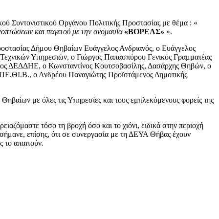
ού Συντονιστικού Οργάνου Πολιτικής Προστασίας με θέμα : «
νοπτώσεων και παγετού με την ονομασία
«ΒΟΡΕΑΣ»
».
ροστασίας Δήμου Θηβαίων Ευάγγελος Ανδριανός, ο Ευάγγελος
 Τεχνικών Υπηρεσιών, ο Γιώργος Παπασπύρου Γενικός Γραμματέας
πος ΔΕΔΔΗΕ, ο Κωνσταντίνος Κουτσοβασίλης, Δασάρχης Θηβών, ο
.ΠΕ.ΘΙ.Β., ο Ανδρέου Παναγιώτης Προϊστάμενος Δημοτικής
 Θηβαίων με όλες τις Υπηρεσίες και τους εμπλεκόμενους φορείς της
ιαζόμαστε τόσο τη βροχή όσο και το χιόνι, ειδικά στην περιοχή
εσήμανε, επίσης, ότι σε συνεργασία με τη ΔΕΥΑ Θήβας έχουν
 το απαιτούν.