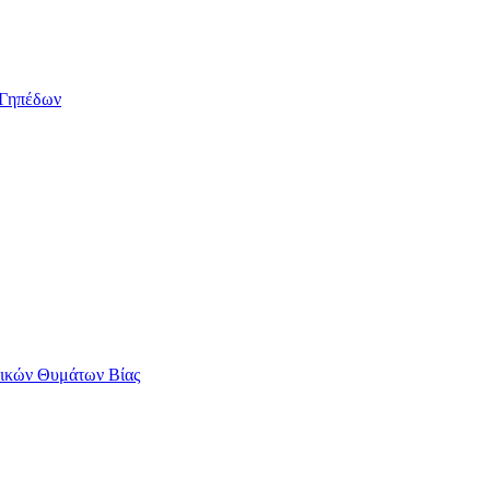
/Γηπέδων
αικών Θυμάτων Βίας