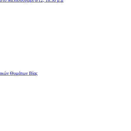
στο Μελισσοχώρι 6/12, 18:30 μ.μ
αικών Θυμάτων Βίας