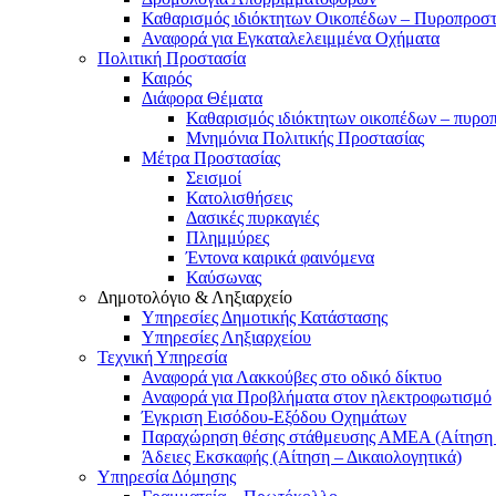
Καθαρισμός ιδιόκτητων Οικοπέδων – Πυροπροσ
Αναφορά για Εγκαταλελειμμένα Οχήματα
Πολιτική Προστασία
Καιρός
Διάφορα Θέματα
Καθαρισμός ιδιόκτητων οικοπέδων – πυρο
Μνημόνια Πολιτικής Προστασίας
Μέτρα Προστασίας
Σεισμοί
Κατολισθήσεις
Δασικές πυρκαγιές
Πλημμύρες
Έντονα καιρικά φαινόμενα
Καύσωνας
Δημοτολόγιο & Ληξιαρχείο
Υπηρεσίες Δημοτικής Κατάστασης
Υπηρεσίες Ληξιαρχείου
Τεχνική Υπηρεσία
Αναφορά για Λακκούβες στο οδικό δίκτυο
Αναφορά για Προβλήματα στον ηλεκτροφωτισμό
Έγκριση Εισόδου-Εξόδου Οχημάτων
Παραχώρηση θέσης στάθμευσης ΑΜΕΑ (Αίτηση –
Άδειες Εκσκαφής (Αίτηση – Δικαιολογητικά)
Υπηρεσία Δόμησης