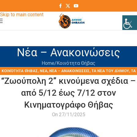
Skip to navigation
Skip to main content
Νέα – Ανακοινώσεις
Home
Kοινότητα Θήβας
KΟΙΝΌΤΗΤΑ ΘΉΒΑΣ
,
ΝΕΑ
,
ΝΈΑ – ΑΝΑΚΟΙΝΏΣΕΙΣ
,
ΤΑ ΝΈΑ ΤΟΥ ΔΉΜΟΥ
,
ΤΑ
“Ζωούπολη 2” κινούμενα σχέδια –
ΝΈΑ ΤΩΝ ΣΥΛΛΌΓΩΝ
από 5/12 έως 7/12 στον
Κινηματογράφο Θήβας
On 27/11/2025