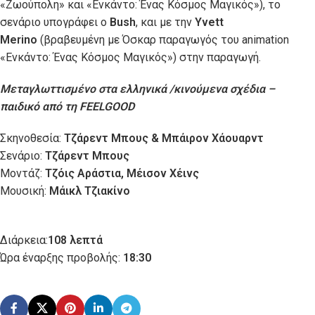
«Ζωούπολη» και «Ενκάντο: Ένας Κόσμος Μαγικός»), το
σενάριο υπογράφει ο
Bush
, και με την
Yvett
Merino
(βραβευμένη με Όσκαρ παραγωγός του animation
«Ενκάντο: Ένας Κόσμος Μαγικός») στην παραγωγή.
Μεταγλωττισμένο στα ελληνικά /κινούμενα σχέδια –
παιδικό από τη FEELGOOD
Σκηνοθεσία:
Τζάρεντ Μπους & Μπάιρον Χάουαρντ
Σενάριο:
Τζάρεντ Μπους
Μοντάζ:
Τζόις Αράστια, Mέισον Χέινς
Μουσική:
Μάικλ Τζιακίνο
Διάρκεια:
108 λεπτά
Ώρα έναρξης προβολής:
18:30