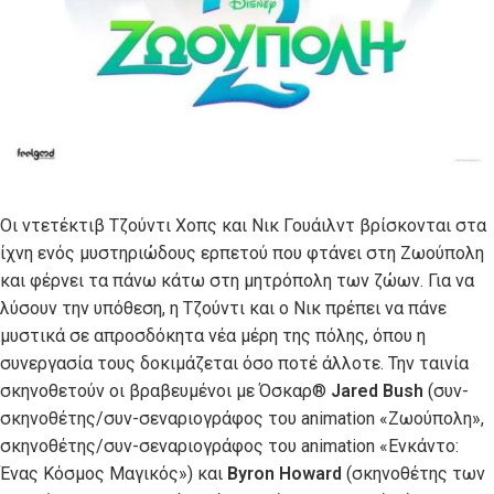
Οι ντετέκτιβ Τζούντι Χοπς και Νικ Γουάιλντ βρίσκονται στα
ίχνη ενός μυστηριώδους ερπετού που φτάνει στη Ζωούπολη
και φέρνει τα πάνω κάτω στη μητρόπολη των ζώων. Για να
λύσουν την υπόθεση, η Τζούντι και ο Νικ πρέπει να πάνε
μυστικά σε απροσδόκητα νέα μέρη της πόλης, όπου η
συνεργασία τους δοκιμάζεται όσο ποτέ άλλοτε. Την ταινία
σκηνοθετούν οι βραβευμένοι με Όσκαρ®
Jared Bush
(συν-
σκηνοθέτης/συν-σεναριογράφος του animation «Ζωούπολη»,
σκηνοθέτης/συν-σεναριογράφος του animation «Ενκάντο:
Ένας Κόσμος Μαγικός») και
Byron Howard
(σκηνοθέτης των