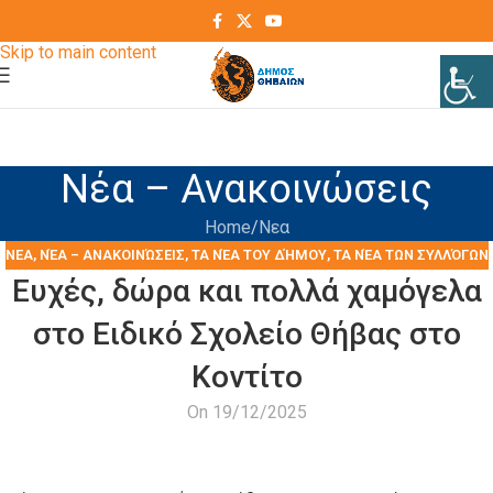
Skip to navigation
Skip to main content
Νέα – Ανακοινώσεις
Home
Νεα
ΝΕΑ
,
ΝΈΑ – ΑΝΑΚΟΙΝΏΣΕΙΣ
,
ΤΑ ΝΈΑ ΤΟΥ ΔΉΜΟΥ
,
ΤΑ ΝΈΑ ΤΩΝ ΣΥΛΛΌΓΩΝ
Ευχές, δώρα και πολλά χαμόγελα
στο Ειδικό Σχολείο Θήβας στο
Κοντίτο
On 19/12/2025