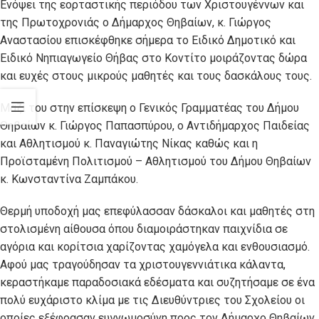
Ενόψει της εορταστικής περιόδου των Χριστουγέννων και
της Πρωτοχρονιάς ο Δήμαρχος Θηβαίων, κ. Γιώργος
Αναστασίου επισκέφθηκε σήμερα το Ειδικό Δημοτικό και
Ειδικό Νηπιαγωγείο Θήβας στο Κοντίτο μοιράζοντας δώρα
και ευχές στους μικρούς μαθητές και τους δασκάλους τους.
Μαζί του στην επίσκεψη ο Γενικός Γραμματέας του Δήμου
Θηβαίων κ. Γιώργος Παπασπύρου, ο Αντιδήμαρχος Παιδείας
και Αθλητισμού κ. Παναγιώτης Νίκας καθώς και η
Προϊσταμένη Πολιτισμού – Αθλητισμού του Δήμου Θηβαίων
κ. Κωνσταντίνα Ζαμπάκου.
Θερμή υποδοχή μας επεφύλασσαν δάσκαλοι και μαθητές στη
στολισμένη αίθουσα όπου διαμοιράστηκαν παιχνίδια σε
αγόρια και κορίτσια χαρίζοντας χαμόγελα και ενθουσιασμό.
Αφού μας τραγούδησαν τα χριστουγεννιάτικα κάλαντα,
κεραστήκαμε παραδοσιακά εδέσματα και συζητήσαμε σε ένα
πολύ ευχάριστο κλίμα με τις Διευθύντριες του Σχολείου οι
οποίες εξέφρασαν ευγνωμοσύνη προς τον Δήμαρχο Θηβαίων