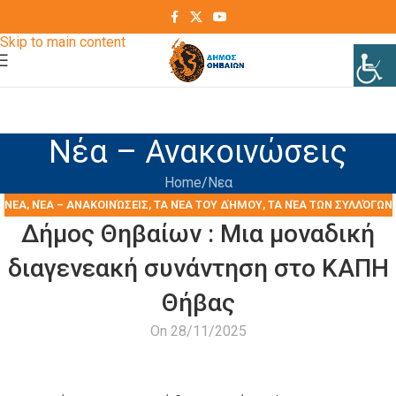
Skip to navigation
Skip to main content
Νέα – Ανακοινώσεις
Home
Νεα
ΝΕΑ
,
ΝΈΑ – ΑΝΑΚΟΙΝΏΣΕΙΣ
,
ΤΑ ΝΈΑ ΤΟΥ ΔΉΜΟΥ
,
ΤΑ ΝΈΑ ΤΩΝ ΣΥΛΛΌΓΩΝ
Δήμος Θηβαίων : Μια μοναδική
διαγενεακή συνάντηση στο ΚΑΠΗ
Θήβας
On 28/11/2025