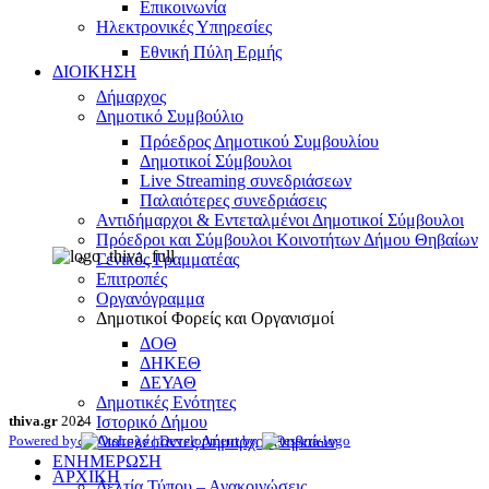
Επικοινωνία
Ηλεκτρονικές Υπηρεσίες
Εθνική Πύλη Ερμής
ΔΙΟΙΚΗΣΗ
Δήμαρχος
Δημοτικό Συμβούλιο
Πρόεδρος Δημοτικού Συμβουλίου
Δημοτικοί Σύμβουλοι
Live Streaming συνεδριάσεων
Παλαιότερες συνεδριάσεις
Αντιδήμαρχοι & Εντεταλμένοι Δημοτικοί Σύμβουλοι
Πρόεδροι και Σύμβουλοι Κοινοτήτων Δήμου Θηβαίων
Γενικός Γραμματέας
Επιτροπές
Οργανόγραμμα
Δημοτικοί Φορείς και Οργανισμοί
ΔΟΘ
ΔΗΚΕΘ
ΔΕΥΑΘ
Δημοτικές Ενότητες
thiva.gr
2024
Ιστορικό Δήμου
Powered by
| Development by
Διατελέσαντες Δήμαρχοι Θηβαίων
ΕΝΗΜΕΡΩΣΗ
ΑΡΧΙΚΗ
Δελτία Τύπου – Ανακοινώσεις