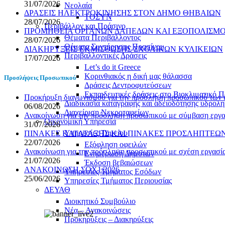
31/07/2026
Νεολαία
ΔΡΑΣΕΙΣ ΗΛΕΚΤΡΟΚΙΝΗΣΗΣ ΣΤΟΝ ΔΗΜΟ ΘΗΒΑΙΩΝ
ΤΟΣΥΝ
28/07/2026
Περιβάλλον και Πράσινο
ΠΡΟΜΗΘΕΙΑ ΟΡΓΑΝΩΝ ΔΑΠΕΔΩΝ ΚΑΙ ΕΞΟΠΟΛΙΣΜΟΥ
Θέματα Περιβάλλοντος
28/07/2026
Θέματα Συντήρησης Πρασίνου
ΔΙΑΚΗΡΥΞΕΙΣ ΕΚΜΙΣΘΩΣΗΣ ΣΧΟΛΙΚΩΝ ΚΥΛΙΚΕΙΩΝ
Περιβαλλοντικές Δράσεις
17/07/2026
Let’s do it Greece
Kορινθιακός η δική μας θάλασσα
Προσλήψεις Προσωπικού
Δράσεις Δεντροφυτεύσεων
Εκπαιδευτικές δράσεις στο Βιοκλιματικό
Προκήρυξη διαγωνισμού για την πρόσληψη προσωπικού των
Διαδικασία καταγραφής και αδειοδότησης υδρολ
06/08/2026
Διαχείριση Νεκροταφείων
Ανακοίνωση για την πρόσληψη προσωπικού με σύμβαση εργασ
Οικονομική Υπηρεσία
31/07/2026
Υπηρεσίες Ταμείου
ΠΙΝΑΚΕΣ ΚΑΤΑΤΑΞΗΣ ΚΑΙ ΠΙΝΑΚΕΣ ΠΡΟΣΛΗΠΤΕΩΝ 
22/07/2026
Εξόφληση οφειλών
Ανακοίνωση για την πρόσληψη προσωπικού με σχέση εργασίας
Ενημέρωση Δημοτών
21/07/2026
Έκδοση βεβαιώσεων
ΑΝΑΚΟΙΝΩΣΗ ΣΟΧ1/2026
Υπηρεσίες Τμήματος Εσόδων
25/06/2026
Υπηρεσίες Τμήματος Περιουσίας
ΔΕΥΑΘ
Διοικητικό Συμβούλιο
Νέα – Ανακοινώσεις
Προκηρύξεις – Διακηρύξεις