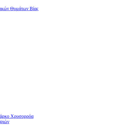
αικών Θυμάτων Βίας
 Πάρκο Χρυσορρόα
ηψιών