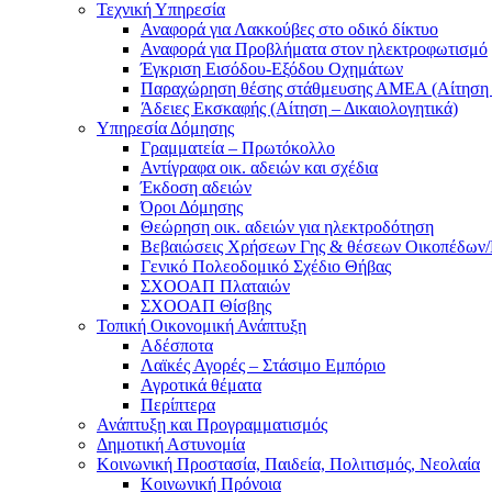
Τεχνική Υπηρεσία
Αναφορά για Λακκούβες στο οδικό δίκτυο
Αναφορά για Προβλήματα στον ηλεκτροφωτισμό
Έγκριση Εισόδου-Εξόδου Οχημάτων
Παραχώρηση θέσης στάθμευσης ΑΜΕΑ (Αίτηση –
Άδειες Εκσκαφής (Αίτηση – Δικαιολογητικά)
Υπηρεσία Δόμησης
Γραμματεία – Πρωτόκολλο
Αντίγραφα οικ. αδειών και σχέδια
Έκδοση αδειών
Όροι Δόμησης
Θεώρηση οικ. αδειών για ηλεκτροδότηση
Βεβαιώσεις Χρήσεων Γης & θέσεων Οικοπέδων
Γενικό Πολεοδομικό Σχέδιο Θήβας
ΣΧΟΟΑΠ Πλαταιών
ΣΧΟΟΑΠ Θίσβης
Τοπική Οικονομική Ανάπτυξη
Αδέσποτα
Λαϊκές Αγορές – Στάσιμο Εμπόριο
Αγροτικά θέματα
Περίπτερα
Ανάπτυξη και Προγραμματισμός
Δημοτική Αστυνομία
Κοινωνική Προστασία, Παιδεία, Πολιτισμός, Νεολαία
Κοινωνική Πρόνοια