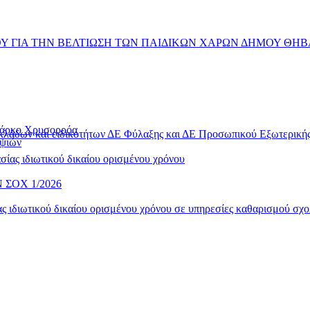
 ΓΙΑ ΤΗΝ ΒΕΛΤΙΩΣΗ ΤΩΝ ΠΑΙΔΙΚΩΝ ΧΑΡΩΝ ΔΗΜΟΥ ΘΗΒ
 Πάρκο Χρυσορρόα
 κλάδων και ειδικοτήτων ΔΕ Φύλαξης και ΔΕ Προσωπικού Εξωτερικ
ηψιών
ίας ιδιωτικού δικαίου ορισμένου χρόνου
ΣΟΧ 1/2026
 ιδιωτικού δικαίου ορισμένου χρόνου σε υπηρεσίες καθαρισμού σχο