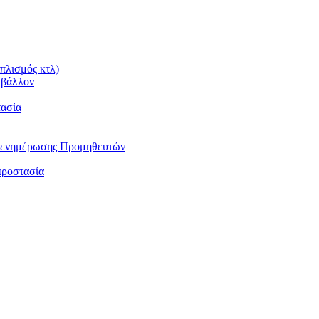
πλισμός κτλ)
ιβάλλον
τασία
αι ενημέρωσης Προμηθευτών
προστασία