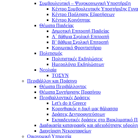
Συμβουλευτική – Ψυχοκοινωνική Υποστήριξη
Κέντρο Συμβουλευτικής Υποστήριξης Γυν
Κέντρο Πρόληψης Εξαρτήσεων
Κέντρο Κοινότητας
Θέματα Παιδείας
Δημοτική Επιτροπή Παιδείας
Α΄ βάθμια Σχολική Επιτροπή
B’ βάθμια Σχολική Επιτροπή
Κοινωνικό Φροντιστήριο
Πολιτισμός
Πολιτιστικές Εκδηλώσεις
Ημερολόγιο Εκδηλώσεων
Νεολαία
ΤΟΣΥΝ
Περιβάλλον και Πράσινο
Θέματα Περιβάλλοντος
Θέματα Συντήρησης Πρασίνου
Περιβαλλοντικές Δράσεις
Let’s do it Greece
Kορινθιακός η δική μας θάλασσα
Δράσεις Δεντροφυτεύσεων
Εκπαιδευτικές δράσεις στο Βιοκλιματικό
Διαδικασία καταγραφής και αδειοδότησης υδρολ
Διαχείριση Νεκροταφείων
Οικονομική Υπηρεσία