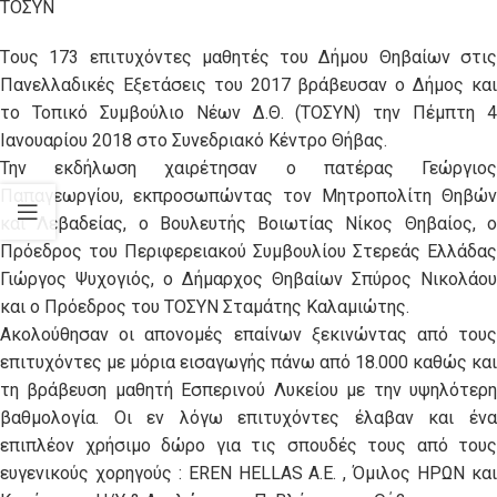
ΤΟΣΥΝ
Tους 173 επιτυχόντες μαθητές του Δήμου Θηβαίων στις
Πανελλαδικές Εξετάσεις του 2017 βράβευσαν ο Δήμος και
το Τοπικό Συμβούλιο Νέων Δ.Θ. (ΤΟΣΥΝ) την Πέμπτη 4
Ιανουαρίου 2018 στο Συνεδριακό Κέντρο Θήβας.
Την εκδήλωση χαιρέτησαν ο πατέρας Γεώργιος
Παπαγεωργίου, εκπροσωπώντας τον Μητροπολίτη Θηβών
και Λεβαδείας, ο Βουλευτής Βοιωτίας Νίκος Θηβαίος, ο
Πρόεδρος του Περιφερειακού Συμβουλίου Στερεάς Ελλάδας
Γιώργος Ψυχογιός, ο Δήμαρχος Θηβαίων Σπύρος Νικολάου
και ο Πρόεδρος του ΤΟΣΥΝ Σταμάτης Καλαμιώτης.
Ακολούθησαν οι απονομές επαίνων ξεκινώντας από τους
επιτυχόντες με μόρια εισαγωγής πάνω από 18.000 καθώς και
τη βράβευση μαθητή Εσπερινού Λυκείου με την υψηλότερη
βαθμολογία. Οι εν λόγω επιτυχόντες έλαβαν και ένα
επιπλέον χρήσιμο δώρο για τις σπουδές τους από τους
ευγενικούς χορηγούς : EREN HELLAS A.E. , Όμιλος ΗΡΩΝ και