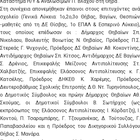
Κατάστημα Η/Υ & Αναλώσιμων Π. Βλάχου στη Θήβα .
Στη συνέχεια απονεμήθηκαν έπαινοι στους επιτυχόντες ανά
σχολείο (Γενικά Λύκεια: 1ο,2ο,3ο Θήβας, Βαγίων, Θεσπιών
-μαθητές από τη ΔΕ Θίσβης, 1ο ΕΠΑΛ & Εσπερινό Λύκειο),
τους οποίους επέδωσαν οι : Δήμαρχος Θηβαίων Σπ.
Νικολαου, Βουλευτής Βοιωτίας Ν. Θηβαίος, Πρόεδρος Π.Σ.
Στερεάς Γ. Ψυχογιός, Πρόεδρος ΔΣ Θηβαίων Αθ. Κοκοντίνης,
Αντιδήμαρχος Θηβαίων Σπ. Κίτσος, Αντιδήμαρχος ΔΕ Βαγίων
Σ. Δρένιος, Επικεφαλής Μείζονος Αντιπολίτευσης Στ.
Χαλβατζής, Επικεφαλής Ελάσσονος Αντιπολίτευσης κ. Γ.
Κατσέλης, Πρόεδρος ΔΗΚΕΘ Κ. Χαρέμης, Πρόεδρος
Δευτεροβάθμιας Σχολικής Επιτροπής Δ.Θ. Ντ. Τυρηνόπουλος,
ο Δημοτικός Σύμβουλος και πρώην Δήμαρχος Θηβαίων Αθ.
Σκούμας, οι Δημοτικοί Σύμβουλοι Β. Σωτήρχος (ως
εκπρόσωπος της Ελάσσονος Αντιπολίτευσης Ι. Κόρδατζη), Ι.
Κοντού, Π. Τσαραμπάρης, Γ. Τζουμανέκας, Δ. Τούτουζας, Γ.
Παπαβασιλείου και η Πρόεδρος του Δικηγορικού Συλλόγου
Θήβας Σ. Μανάρα.