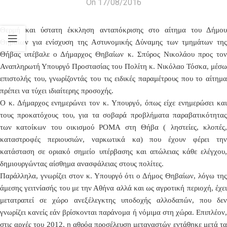
On 17/08/2016
Θερμή και ύστατη έκκληση ανταπόκρισης στο αίτημα του Δήμου
Θηβαίων για ενίσχυση της Αστυνομικής Δύναμης των τμημάτων της
Θήβας υπέβαλε ο Δήμαρχος Θηβαίων κ. Σπύρος Νικολάου προς τον
Αναπληρωτή Υπουργό Προστασίας του Πολίτη κ. Νικόλαο Τόσκα, μέσω
επιστολής του, γνωρίζοντάς του τις ειδικές παραμέτρους που το αίτημα
πρέπει να τύχει ιδιαίτερης προσοχής.
Ο κ. Δήμαρχος ενημερώνει τον κ. Υπουργό, όπως είχε ενημερώσει και
τους προκατόχους του, για τα σοβαρά προβλήματα παραβατικότητας
των κατοίκων του οικισμού ΡΟΜΑ στη Θήβα ( ληστείες, κλοπές,
καταστροφές περιουσιών, ναρκωτικά κα) που έχουν φέρει την
κατάσταση σε οριακό σημείο υπέρβασης και απώλειας κάθε ελέγχου,
δημιουργώντας αίσθημα ανασφάλειας στους πολίτες.
Παράλληλα, γνωρίζει στον κ. Υπουργό ότι ο Δήμος Θηβαίων, λόγω της
άμεσης γειτνίασής του με την Αθήνα αλλά και ως αγροτική περιοχή, έχει
μετατραπεί σε χώρο ανεξέλεγκτης υποδοχής αλλοδαπών, που δεν
γνωρίζει κανείς εάν βρίσκονται παράνομα ή νόμιμα στη χώρα. Επιπλέον,
στις αρχές του 2012, η αθρόα προσέλευση μεταναστών εντάθηκε μετά τα