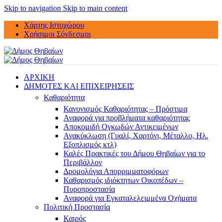
Skip to navigation
Skip to main content
Χάρτης Ιστοχώρου
Χρήσιμοι Σύνδεσμοι
ΑΡΧΙΚΗ
ΔΗΜΟΤΕΣ ΚΑΙ ΕΠΙΧΕΙΡΗΣΕΙΣ
Καθαριότητα
Κανονισμός Καθαριότητας – Πρόστιμα
Αναφορά για προβλήματα καθαριότητας
Αποκομιδή Ογκωδών Αντικειμένων
Ανακύκλωση (Γυαλί, Χαρτόνι, Μέταλλο, Ηλ.
Εξοπλισμός κτλ)
Καλές Πρακτικές του Δήμου Θηβαίων για το
Περιβάλλον
Δρομολόγια Απορριμματοφόρων
Καθαρισμός ιδιόκτητων Οικοπέδων –
Πυροπροστασία
Αναφορά για Εγκαταλελειμμένα Οχήματα
Πολιτική Προστασία
Καιρός