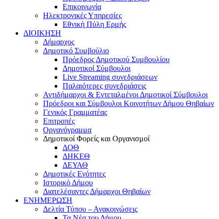
Επικοινωνία
Ηλεκτρονικές Υπηρεσίες
Εθνική Πύλη Ερμής
ΔΙΟΙΚΗΣΗ
Δήμαρχος
Δημοτικό Συμβούλιο
Πρόεδρος Δημοτικού Συμβουλίου
Δημοτικοί Σύμβουλοι
Live Streaming συνεδριάσεων
Παλαιότερες συνεδριάσεις
Αντιδήμαρχοι & Εντεταλμένοι Δημοτικοί Σύμβουλοι
Πρόεδροι και Σύμβουλοι Κοινοτήτων Δήμου Θηβαίων
Γενικός Γραμματέας
Επιτροπές
Οργανόγραμμα
Δημοτικοί Φορείς και Οργανισμοί
ΔΟΘ
ΔΗΚΕΘ
ΔΕΥΑΘ
Δημοτικές Ενότητες
Ιστορικό Δήμου
Διατελέσαντες Δήμαρχοι Θηβαίων
ΕΝΗΜΕΡΩΣΗ
Δελτία Τύπου – Ανακοινώσεις
Τα Νέα του Δήμου