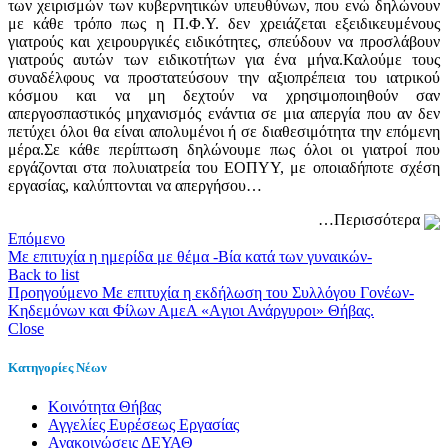
των χειρισμών των κυβερνητικών υπευθύνων, που ενώ δηλώνουν
με κάθε τρόπο πως η Π.Φ.Υ. δεν χρειάζεται εξειδικευμένους
γιατρούς και χειρουργικές ειδικότητες, σπεύδουν να προσλάβουν
γιατρούς αυτών των ειδικοτήτων για ένα μήνα.Καλούμε τους
συναδέλφους να προστατεύσουν την αξιοπρέπεια του ιατρικού
κόσμου και να μη δεχτούν να χρησιμοποιηθούν σαν
απεργοσπαστικός μηχανισμός ενάντια σε μια απεργία που αν δεν
πετύχει όλοι θα είναι απολυμένοι ή σε διαθεσιμότητα την επόμενη
μέρα.Σε κάθε περίπτωση δηλώνουμε πως όλοι οι γιατροί που
εργάζονται στα πολυιατρεία του ΕΟΠΥΥ, με οποιαδήποτε σχέση
εργασίας, καλύπτονται να απεργήσου…
…Περισσότερα
Επόμενο
Με επιτυχία η ημερίδα με θέμα -Βία κατά των γυναικών-
Back to list
Προηγούμενο
Με επιτυχία η εκδήλωση του Συλλόγου Γονέων-
Κηδεμόνων και Φίλων ΑμεΑ «Aγιοι Ανάργυροι» Θήβας.
Close
Κατηγορίες Νέων
Kοινότητα Θήβας
Αγγελίες Ευρέσεως Εργασίας
Ανακοινώσεις ΔΕΥΑΘ