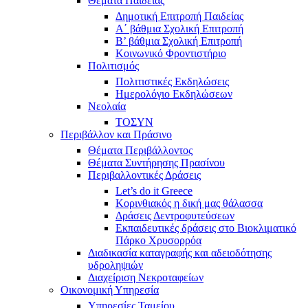
Θέματα Παιδείας
Δημοτική Επιτροπή Παιδείας
Α΄ βάθμια Σχολική Επιτροπή
B’ βάθμια Σχολική Επιτροπή
Κοινωνικό Φροντιστήριο
Πολιτισμός
Πολιτιστικές Εκδηλώσεις
Ημερολόγιο Εκδηλώσεων
Νεολαία
ΤΟΣΥΝ
Περιβάλλον και Πράσινο
Θέματα Περιβάλλοντος
Θέματα Συντήρησης Πρασίνου
Περιβαλλοντικές Δράσεις
Let’s do it Greece
Kορινθιακός η δική μας θάλασσα
Δράσεις Δεντροφυτεύσεων
Εκπαιδευτικές δράσεις στο Βιοκλιματικό
Πάρκο Χρυσορρόα
Διαδικασία καταγραφής και αδειοδότησης
υδροληψιών
Διαχείριση Νεκροταφείων
Οικονομική Υπηρεσία
Υπηρεσίες Ταμείου