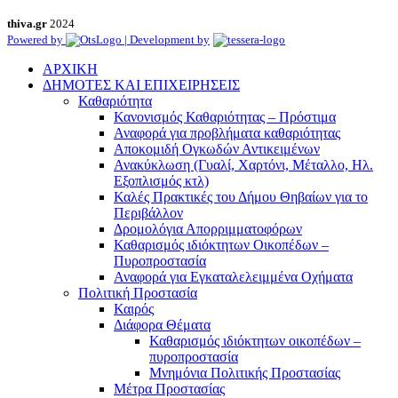
thiva.gr
2024
Powered by
| Development by
ΑΡΧΙΚΗ
ΔΗΜΟΤΕΣ ΚΑΙ ΕΠΙΧΕΙΡΗΣΕΙΣ
Καθαριότητα
Κανονισμός Καθαριότητας – Πρόστιμα
Αναφορά για προβλήματα καθαριότητας
Αποκομιδή Ογκωδών Αντικειμένων
Ανακύκλωση (Γυαλί, Χαρτόνι, Μέταλλο, Ηλ.
Εξοπλισμός κτλ)
Καλές Πρακτικές του Δήμου Θηβαίων για το
Περιβάλλον
Δρομολόγια Απορριμματοφόρων
Καθαρισμός ιδιόκτητων Οικοπέδων –
Πυροπροστασία
Αναφορά για Εγκαταλελειμμένα Οχήματα
Πολιτική Προστασία
Καιρός
Διάφορα Θέματα
Καθαρισμός ιδιόκτητων οικοπέδων –
πυροπροστασία
Μνημόνια Πολιτικής Προστασίας
Μέτρα Προστασίας