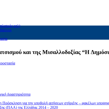
πλισμός κτλ)
ιβάλλον
τασία
τσισμού και της Μισαλλοδοξίας “Η Δημόσια
προστασία
γική δραστηριότητα
η Πρόσκληση για την υποβολή αιτήσεων στήριξης – φακέλων υποψηφ
ξης (ΠΑΑ) της Ελλάδας 2014 – 2020