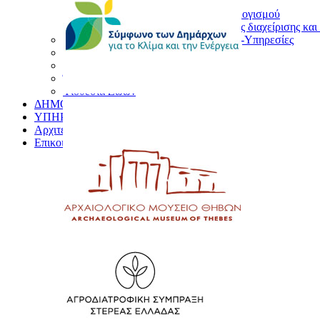
Απολογισμός Εσόδων Εξόδων
Δημοσίευση Στοιχείων Προϋπολογισμού
Σύστημα διαδικτυακής υπηρεσίας διαχείρισης κ
Προκηρύξεις-Διακηρύξεις-Προμήθειες-Υπηρεσίες
Προσλήψεις προσωπικού
Αγγελίες Ευρέσεως Εργασίας
Έργα Δήμου Θηβαίων
Υιοθεσία Ζώων
ΔΗΜΟΣΙΑ ΔΙΑΒΟΥΛΕΥΣΗ
ΥΠΗΡΕΣΙΕΣ ΓΙΑ ΤΟΝ ΕΠΙΣΚΕΠΤΗ
Αρχιτεκτονικός Διαγωνισμός
Επικοινωνία