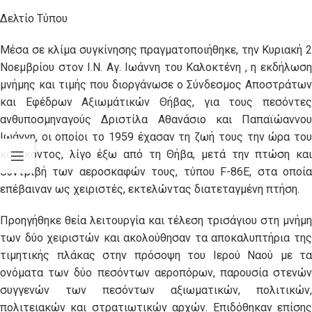
Δελτίο Τύπου
Μέσα σε κλίμα συγκίνησης πραγματοποιήθηκε, την Κυριακή 2
Νοεμβρίου στον Ι.Ν. Αγ. Ιωάννη του Καλοκτένη , η εκδήλωση
μνήμης και τιμής που διοργάνωσε ο Σύνδεσμος Αποστράτων
και Εφέδρων Αξιωμάτικών Θήβας, για τους πεσόντες
ανθυποσμηναγούς Δριστίλα Αθανάσιο και Παπαϊώαννου
Ιωάννη, οι οποίοι το 1959 έχασαν τη ζωή τους την ώρα του
καθήκοντος, λίγο έξω από τη Θήβα, μετά την πτώση και
συντριβή των αεροσκαφών τους, τύπου F-86E, στα οποία
επέβαιναν ως χειριστές, εκτελώντας διατεταγμένη πτήση.
Προηγήθηκε θεία λειτουργία και τέλεση τρισάγιου στη μνήμη
των δύο χειριστών και ακολούθησαν τα αποκαλυπτήρια της
τιμητικής πλάκας στην πρόσοψη του Ιερού Ναού με τα
ονόματα των δύο πεσόντων αεροπόρων, παρουσία στενών
συγγενών των πεσόντων αξιωματικών, πολιτικών,
πολιτειακών και στρατιωτικών αρχών. Επιδόθηκαν επίσης