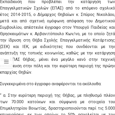
Εκπαίδευση που προβλέπει την κατάργηση των
Επαγγελματικών Σχολών (ΕΠΑΣ) από το επόμενο σχολικό
έτος 2014-2015, ο Δήμαρχος Θηβαίων κ. Σπύρος Νικολάου,
μετά και από σχετική ομόφωνη απόφαση του Δημοτικού
Συμβουλίου, απέστειλε έγγραφο στον Υπουργό Παιδείας και
Θρησκευμάτων κ. Αρβανιτόπουλο Κων/νο, με το οποίο ζητά
την ίδρυση στη Θήβα Σχολής Επαγγελματικής Κατάρτισης
(ΣΕΚ) και ΙΕΚ, με ειδικότητες που συνδέονται με την
ανάπτυξη της τοπικής κοινωνίας, καθώς με την κατάργηση
της ΕΠΑΣ Θήβας, μένει ένα μεγάλο κενό στην τεχνική
εκπαίδευση στην πόλη και την ευρύτερη περιοχή της πρώην
επαρχίας Θηβών.
Συγκεκριμένα στο έγγραφο αναφέρονται τα ακόλουθα:
“ α. Στην ευρύτερη περιοχή της Θήβας, με πληθυσμό πλέον
των 70.000 κατοίκων και σύμφωνα με στοιχεία του
Επιμελητηρίου Βοιωτίας, δραστηριοποιούνται περί τις 5.000
επιχειρήσεις, εκ των οποίων το 50% ασχολείται με τον